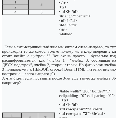
1
</tr>
3
2
<tr>
<td>2</td>
4
5
<tr align=”center”>
<td>4</td>
<td>5</td>
</tr>
</table>
Если в симметричной таблице мы читаем слева-направо, то тут
происходит то же самое, только почему же в коде впереди 2-ки
стоит ячейка с цифрой 3? Все очень просто – буквально код
расшифровывается, как “ячейка 1″, “ячейка 3, состоящая из
ДВУХ подстрок”, ячейка 2, второй строки. Но физически ячейка
3 принадлежит к ПЕРВОЙ строке! Ведь HTML читается именно
построчно – слева-направо ;0)
А что будет, если поставить после 3-ки еще такую же ячейку? 3b
например?
<table width=”200″ border=”1″
cellpadding=”0″ cellspacing=”0″>
<tr>
<td>1</td>
<td rowspan=”2″>3</td>
<td rowspan=”2″>3b</td>
1
3
3b
</tr>