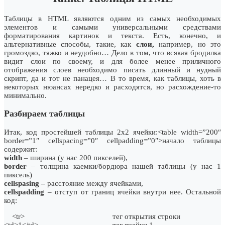
Таблицы в HTML являются одним из самых необходимых
элементов и самыми универсальными средствами
форматирования картинок и текста. Есть, конечно, и
альтернативные способы, такие, как
слои,
например, но это
громоздко, тяжко и неудобно… Дело в том, что всякая бродилка
видит слои по своему, и для более менее приличного
отображения слоев необходимо писать длинный и нудный
скрипт, да и тот не панацея… В то время, как таблицы, хоть в
некоторых нюансах нередко и расходятся, но расхождение-то
минимально.
Разбираем таблицы
Итак, код простейшей таблицы 2х2 ячейки:<table width=”200″
border=”1″ cellspacing=”0″ cellpadding=”0″>начало таблицы
содержит:
width
– ширина (у нас 200 пикселей),
border
– толщина каемки/бордюра нашей таблицы (у нас 1
пиксель)
cellspasing
–
расстояние между ячейками,
cellspadding
– отступ от границ ячейки внутри нее. Остальной
код:
<tr>
тег открытия строки
<td>1</td>
тег ячейки 1