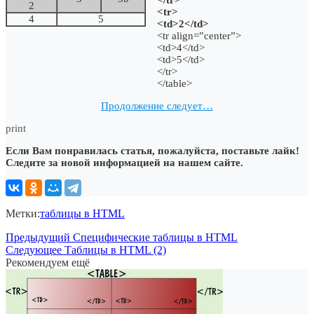
2
<tr>
4
5
<td>2</td>
<tr align=”center”>
<td>4</td>
<td>5</td>
</tr>
</table>
Продолжение следует…
print
Если Вам понравилась статья, пожалуйста, поставьте лайк!
Следите за новой информацией на нашем сайте.
Метки:
таблицы в HTML
Предыдущий
Специфические таблицы в HTML
Следующее
Таблицы в HTML (2)
Рекомендуем ещё