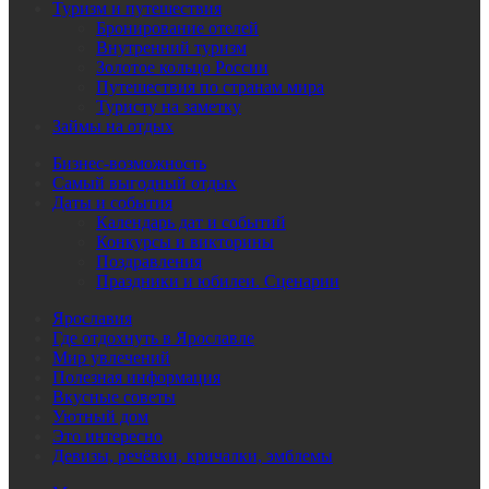
Туризм и путешествия
Бронирование отелей
Внутренний туризм
Золотое кольцо России
Путешествия по странам мира
Туристу на заметку
Займы на отдых
Бизнес-возможность
Самый выгодный отдых
Даты и события
Календарь дат и событий
Конкурсы и викторины
Поздравления
Праздники и юбилеи. Сценарии
Ярославия
Где отдохнуть в Ярославле
Мир увлечений
Полезная информация
Вкусные советы
Уютный дом
Это интересно
Девизы, речёвки, кричалки, эмблемы