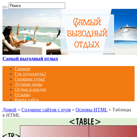
Самый выгодный отдых
Главная
Где отдохнуть?
Горящие туры!
Лучшие цены
Отдых в кредит
Отзывы
Карта сайта
Домой
»
Создание сайтов с нуля
»
Основы HTML
»
Таблицы
в HTML