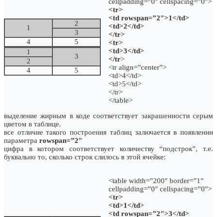
cellpadding=”0″ cellspacing=”0″>
<tr>
<td rowspan=”2″>1</td>
2
<td>2</td>
1
3
</tr>
4
5
<tr>
<td>3</td>
1
3
</tr
>
2
<tr align=”center”>
4
5
<td>4</td>
<td>5</td>
</tr>
</table>
выделение жирным в коде соответствует закрашенности серым
цветом в таблице.
все отличие такого построения таблиц залючается в появлении
параметра
rowspan=”2″
цифра в котором соответствует количеству “подстрок”, т.е.
буквально то, сколько строк слилось в этой ячейке:
<table width=”200″ border=”1″
cellpadding=”0″ cellspacing=”0″>
<tr>
<td>1</td>
<td rowspan=”2″>3</td>