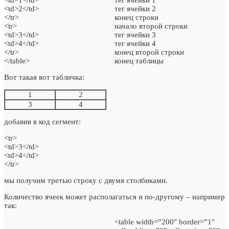
<td>2</td>
тег ячейки 2
</tr>
конец строки
<tr>
начало второй строки
<td>3</td>
тег ячейки 3
<td>4</td>
тег ячейки 4
</tr>
конец второй строки
</table>
конец таблицы
Вот такая вот табличка:
1
2
3
4
добавив в код сегмент:
<tr>
<td>3</td>
<td>4</td>
</tr>
мы получим третью строку с двумя столбиками.
Количество ячеек может располагаться и по-другому – например
так:
<table width=”200″ border=”1″