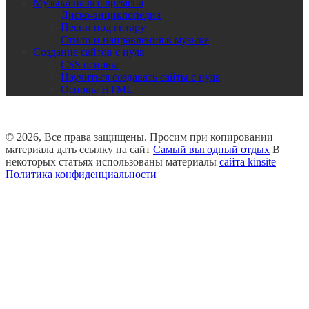
Музыка на все времена
Диско-энциклопедия
Песни под гитару
Стили и направления в музыке
Создание сайтов с нуля
CSS основы
Научиться создавать сайты с нуля
Основы HTML
© 2026, Все права защищены. Просим при копировании
материала дать ссылку на сайт
Самый выгодный отдых
В
некоторых статьях использованы материалы
сайта kinsite
Политика конфиденциальности