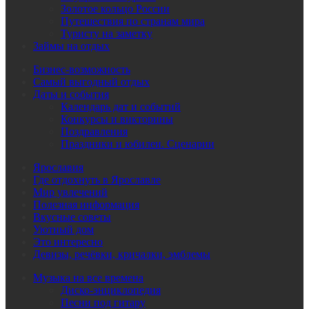
Золотое кольцо России
Путешествия по странам мира
Туристу на заметку
Займы на отдых
Бизнес-возможность
Самый выгодный отдых
Даты и события
Календарь дат и событий
Конкурсы и викторины
Поздравления
Праздники и юбилеи. Сценарии
Ярославия
Где отдохнуть в Ярославле
Мир увлечений
Полезная информация
Вкусные советы
Уютный дом
Это интересно
Девизы, речёвки, кричалки, эмблемы
Музыка на все времена
Диско-энциклопедия
Песни под гитару