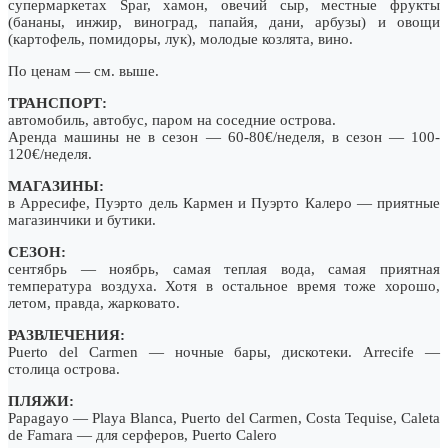
супермаркетах Spar, хамон, овечий сыр, местные фрукты
(бананы, инжир, виноград, папайя, дани, арбузы) и овощи
(картофель, помидоры, лук), молодые козлята, вино.
По ценам — см. выше.
ТРАНСПОРТ:
автомобиль, автобус, паром на соседние острова.
Аренда машины не в сезон — 60-80€/неделя, в сезон — 100-
120€/неделя.
МАГАЗИНЫ:
в Арресифе, Пуэрто дель Кармен и Пуэрто Калеро — приятные
магазинчики и бутики.
СЕЗОН:
сентябрь — ноябрь, самая теплая вода, самая приятная
температура воздуха. Хотя в остальное время тоже хорошо,
летом, правда, жарковато.
РАЗВЛЕЧЕНИЯ:
Puerto del Carmen — ночные бары, дискотеки. Arrecife —
столица острова.
ПЛЯЖИ:
Papagayo — Playa Blanca, Puerto del Carmen, Costa Tequise, Caleta
de Famara — для серферов, Puerto Calero