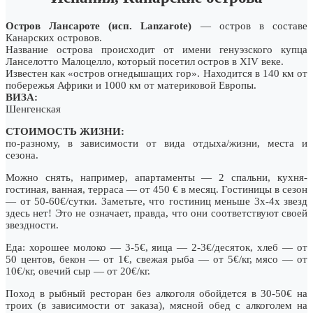
Остров Лансароте (исп. Lanzarote)
— остров в составе
Канарских островов.
Название острова происходит от имени генуэзского купца
Ланселотто Малоцелло, который посетил остров в XIV веке.
Известен как «остров огнедышащих гор». Находится в 140 км от
побережья Африки и 1000 км от материковой Европы.
ВИЗА:
Шенгенская
СТОИМОСТЬ ЖИЗНИ:
по-разному, в зависимости от вида отдыха/жизни, места и
сезона.
Можно снять, например, апартаменты — 2 спальни, кухня-
гостиная, ванная, терраса — от 450 € в месяц. Гостиницы в сезон
— от 50-60€/сутки. Заметьте, что гостиниц меньше 3х-4х звезд
здесь нет! Это не означает, правда, что они соответствуют своей
звездности.
Еда: хорошее молоко — 3-5€, яица — 2-3€/десяток, хлеб — от
50 центов, бекон — от 1€, свежая рыба — от 5€/кг, мясо — от
10€/кг, овечий сыр — от 20€/кг.
Поход в рыбный ресторан без алкоголя обойдется в 30-50€ на
троих (в зависимости от заказа), мясной обед с алкоголем на