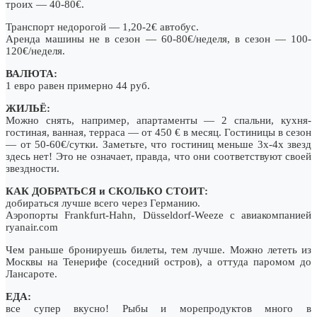
троих — 40-80€.
Транспорт недорогой — 1,20-2€ автобус.
Аренда машины не в сезон — 60-80€/неделя, в сезон — 100-
120€/неделя.
ВАЛЮТА:
1 евро равен примерно 44 руб.
ЖИЛЬЁ:
Можно снять, например, апартаменты — 2 спальни, кухня-
гостиная, ванная, терраса — от 450 € в месяц. Гостиницы в сезон
— от 50-60€/сутки. Заметьте, что гостиниц меньше 3х-4х звезд
здесь нет! Это не означает, правда, что они соответствуют своей
звездности.
КАК ДОБРАТЬСЯ и СКОЛЬКО СТОИТ:
добираться лучше всего через Германию.
Аэропорты Frankfurt-Hahn, Düsseldorf-Weeze с авиакомпанией
ryanair.com
Чем раньше бронируешь билеты, тем лучше. Можно лететь из
Москвы на Тенерифе (соседний остров), а оттуда паромом до
Лансароте.
ЕДА:
все супер вкусно! Рыбы и морепродуктов много в