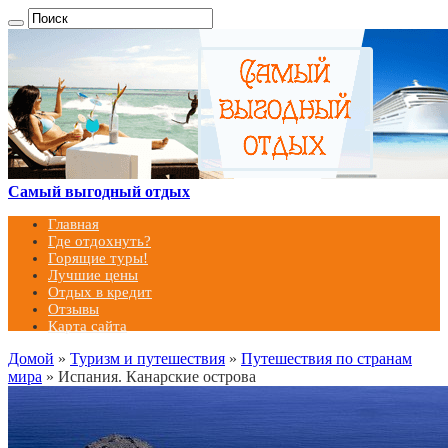
Самый выгодный отдых
Главная
Где отдохнуть?
Горящие туры!
Лучшие цены
Отдых в кредит
Отзывы
Карта сайта
Домой
»
Туризм и путешествия
»
Путешествия по странам
мира
»
Испания. Канарские острова