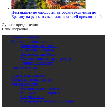
Нестандартные маршруты: авторские экскурсии по
Еревану на русском языке для искателей приключений
Лучшие предложения
Ваше избранное
Новости туризма
Туризм и путешествия
Бронирование отелей
Внутренний туризм
Золотое кольцо России
Путешествия по странам мира
Туристу на заметку
Займы на отдых
Бизнес-возможность
Самый выгодный отдых
Даты и события
Календарь дат и событий
Конкурсы и викторины
Поздравления
Праздники и юбилеи. Сценарии