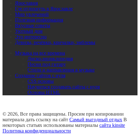
Ярославия
Где отдохнуть в Ярославле
Мир увлечений
Полезная информация
Вкусные советы
Уютный дом
Это интересно
Девизы, речёвки, кричалки, эмблемы
Музыка на все времена
Диско-энциклопедия
Песни под гитару
Стили и направления в музыке
Создание сайтов с нуля
CSS основы
Научиться создавать сайты с нуля
Основы HTML
© 2026, Все права защищены. Просим при копировании
материала дать ссылку на сайт
Самый выгодный отдых
В
некоторых статьях использованы материалы
сайта kinsite
Политика конфиденциальности