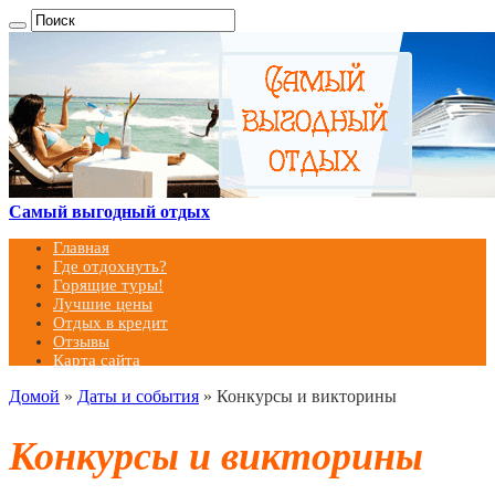
Самый выгодный отдых
Главная
Где отдохнуть?
Горящие туры!
Лучшие цены
Отдых в кредит
Отзывы
Карта сайта
Домой
»
Даты и события
»
Конкурсы и викторины
Конкурсы и викторины