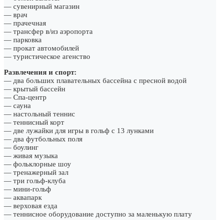
— сувенирный магазин
— врач
— прачечная
— трансфер в/из аэропорта
— парковка
— прокат автомобилей
— туристическое агенство
Развлечения и спорт:
— два больших плавательных бассейна с пресной водой
— крытый бассейн
— Спа-центр
— сауна
— настольный теннис
— теннисный корт
— две лужайки для игры в гольф с 13 лунками
— два футбольных поля
— боулинг
— живая музыка
— фольклорные шоу
— тренажерный зал
— три гольф-клуба
— мини-гольф
— аквапарк
— верховая езда
— теннисное оборудование доступно за маленькую плату