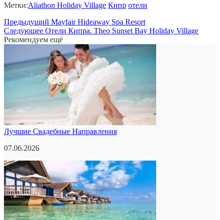
Метки:
Aliathon Holiday Village
Кипр
отели
Предыдущий
Mayfair Hideaway Spa Resort
Следующее
Отели Кипра. Theo Sunset Bay Holiday Village
Рекомендуем ещё
Лучшие Свадебные Направления
07.06.2026