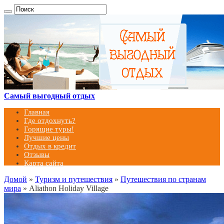
Самый выгодный отдых
Главная
Где отдохнуть?
Горящие туры!
Лучшие цены
Отдых в кредит
Отзывы
Карта сайта
Домой
»
Туризм и путешествия
»
Путешествия по странам
мира
»
Aliathon Holiday Village