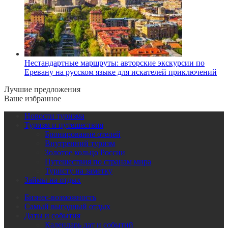
Нестандартные маршруты: авторские экскурсии по
Еревану на русском языке для искателей приключений
Лучшие предложения
Ваше избранное
Новости туризма
Туризм и путешествия
Бронирование отелей
Внутренний туризм
Золотое кольцо России
Путешествия по странам мира
Туристу на заметку
Займы на отдых
Бизнес-возможность
Самый выгодный отдых
Даты и события
Календарь дат и событий