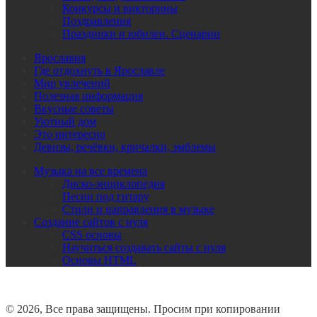
Конкурсы и викторины
Поздравления
Праздники и юбилеи. Сценарии
Ярославия
Где отдохнуть в Ярославле
Мир увлечений
Полезная информация
Вкусные советы
Уютный дом
Это интересно
Девизы, речёвки, кричалки, эмблемы
Музыка на все времена
Диско-энциклопедия
Песни под гитару
Стили и направления в музыке
Создание сайтов с нуля
CSS основы
Научиться создавать сайты с нуля
Основы HTML
© 2026, Все права защищены. Просим при копировании