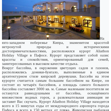
На
юго-западном побережье Кипра, знаменитом красотой
нетронутой природы и историческими
достопримечательностями, расположился курорт Aliathon
Holiday Village в Пафосе. Курорт представляет собой оазис
красоты и спокойствия, ориентированный для семей,
заинтересованных в высоком качестве отдыха.
Вокруг бассейна, в окружении цветущих садов и газонов,
расположились домики-бунгало, выполненные в едином
архитектурном стиле кипрской деревушки. Бассейн на этом
курорте считается самым большим бассейном на Кипре, он
состоит из четырёх бассейнов, а площадь самого большого
бассейна составляет 3000 кв. м. Самые маленькие посетители не
останутся равнодушными от бассейна, оснащённого
множеством водных горок, а развлекательная анимация не
заставит Вас скучать. Курорт Aliathon Holiday Village находится
всего в 15 минутах езды от международного аэропорта города
Пафоса и всего в 150 метрах от пляжа. Живописная рыбацкая