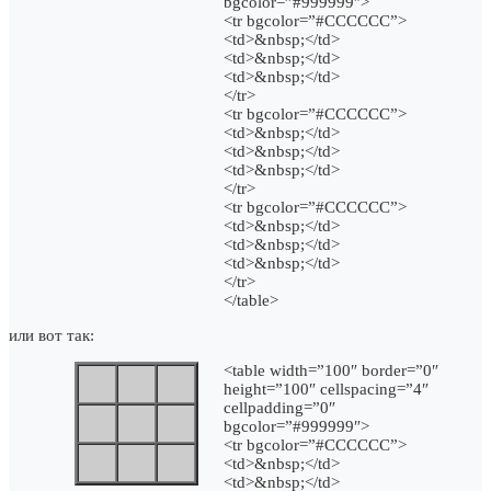
bgcolor=”#999999″>
<tr bgcolor=”#CCCCCC”>
<td>&nbsp;</td>
<td>&nbsp;</td>
<td>&nbsp;</td>
</tr>
<tr bgcolor=”#CCCCCC”>
<td>&nbsp;</td>
<td>&nbsp;</td>
<td>&nbsp;</td>
</tr>
<tr bgcolor=”#CCCCCC”>
<td>&nbsp;</td>
<td>&nbsp;</td>
<td>&nbsp;</td>
</tr>
</table>
или вот так:
<table width=”100″ border=”0″
height=”100″ cellspacing=”4″
cellpadding=”0″
bgcolor=”#999999″>
<tr bgcolor=”#CCCCCC”>
<td>&nbsp;</td>
<td>&nbsp;</td>