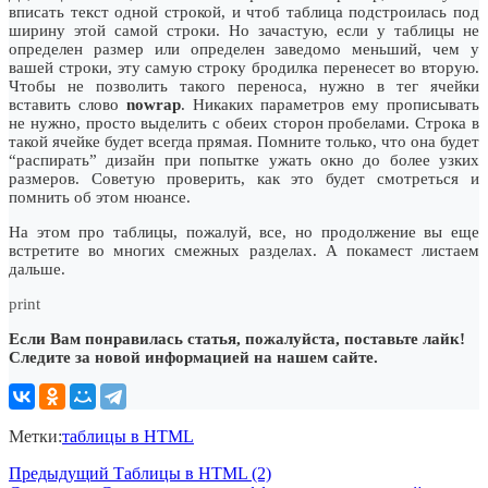
вписать текст одной строкой, и чтоб таблица подстроилась под
ширину этой самой строки. Но зачастую, если у таблицы не
определен размер или определен заведомо меньший, чем у
вашей строки, эту самую строку бродилка перенесет во вторую.
Чтобы не позволить такого переноса, нужно в тег ячейки
вставить слово
nowrap
. Никаких параметров ему прописывать
не нужно, просто выделить с обеих сторон пробелами. Строка в
такой ячейке будет всегда прямая. Помните только, что она будет
“распирать” дизайн при попытке ужать окно до более узких
размеров. Советую проверить, как это будет смотреться и
помнить об этом нюансе.
На этом про таблицы, пожалуй, все, но продолжение вы еще
встретите во многих смежных разделах. А покамест листаем
дальше.
print
Если Вам понравилась статья, пожалуйста, поставьте лайк!
Следите за новой информацией на нашем сайте.
Метки:
таблицы в HTML
Предыдущий
Таблицы в HTML (2)