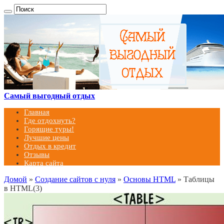
Самый выгодный отдых
Главная
Где отдохнуть?
Горящие туры!
Лучшие цены
Отдых в кредит
Отзывы
Карта сайта
Домой
»
Создание сайтов с нуля
»
Основы HTML
»
Таблицы
в HTML(3)