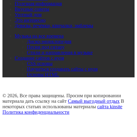
Полезная информация
Вкусные советы
Уютный дом
Это интересно
Девизы, речёвки, кричалки, эмблемы
Музыка на все времена
Диско-энциклопедия
Песни под гитару
Стили и направления в музыке
Создание сайтов с нуля
CSS основы
Научиться создавать сайты с нуля
Основы HTML
© 2026, Все права защищены. Просим при копировании
материала дать ссылку на сайт
Самый выгодный отдых
В
некоторых статьях использованы материалы
сайта kinsite
Политика конфиденциальности