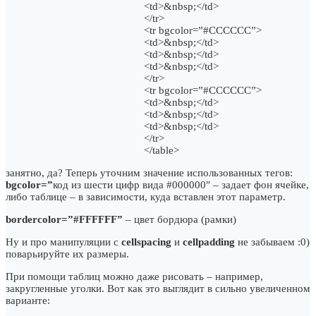
<td>&nbsp;</td>
</tr>
<tr bgcolor=”#CCCCCC”>
<td>&nbsp;</td>
<td>&nbsp;</td>
<td>&nbsp;</td>
</tr>
<tr bgcolor=”#CCCCCC”>
<td>&nbsp;</td>
<td>&nbsp;</td>
<td>&nbsp;</td>
</tr>
</table>
занятно, да? Теперь уточним значение использованных тегов:
bgcolor=”
код из шести цифр вида #000000″ – задает фон ячейке,
либо таблице – в зависимости, куда вставлен этот параметр.
bordercolor=”#FFFFFF”
– цвет бордюра (рамки)
Ну и про манипуляции с
cellspacing
и
cellpadding
не забываем :0)
поварьируйте их размеры.
При помощи таблиц можно даже рисовать – например,
закругленные уголки. Вот как это выглядит в сильно увеличенном
варианте: