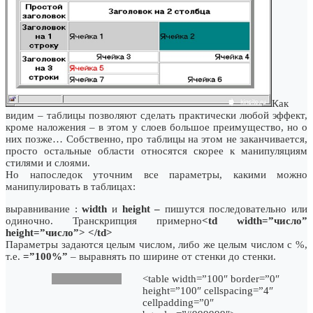
Как
видим – таблицы позволяют сделать практически любой эффект,
кроме наложения – в этом у слоев большое преимущество, но о
них позже… Собственно, про таблицы на этом не заканчивается,
просто остальные области относятся скорее к манипуляциям
стилями и слоями.
Но напоследок уточним все параметры, какими можно
манипулировать в таблицах:
выравнивание :
width
и
height –
пишутся последовательно или
одиночно. Транскрипция примерно
<td width=”число”
height=”число”>
</td>
Параметры задаются целым числом, либо же целым числом с %,
т.е.
=”100%”
– выравнять по ширине от стенки до стенки.
<table width=”100″ border=”0″
height=”100″ cellspacing=”4″
cellpadding=”0″