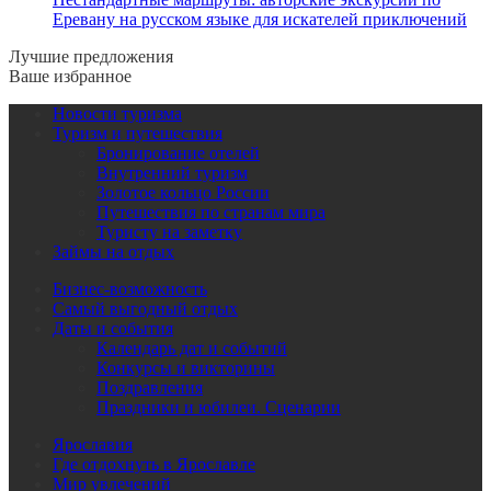
Еревану на русском языке для искателей приключений
Лучшие предложения
Ваше избранное
Новости туризма
Туризм и путешествия
Бронирование отелей
Внутренний туризм
Золотое кольцо России
Путешествия по странам мира
Туристу на заметку
Займы на отдых
Бизнес-возможность
Самый выгодный отдых
Даты и события
Календарь дат и событий
Конкурсы и викторины
Поздравления
Праздники и юбилеи. Сценарии
Ярославия
Где отдохнуть в Ярославле
Мир увлечений