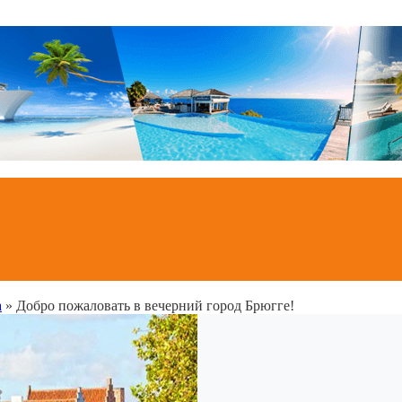
а
»
Добро пожаловать в вечерний город Брюгге!