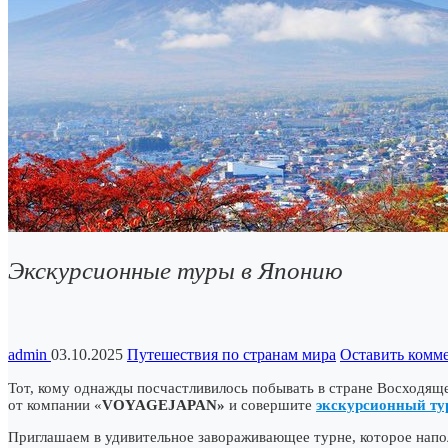
Экскурсионные туры в Японию
admin
03.10.2025
Путешествия по странам мира
Оставить комм
Тот, кому однажды посчастливилось побывать в стране Восходящег
от компании «
VOYAGEJAPAN»
и совершите
экскурсионный ту
Приглашаем в удивительное завораживающее турне, которое напо