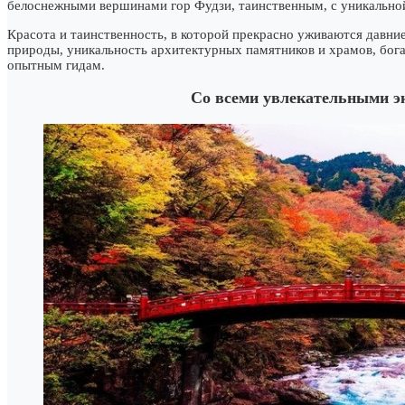
белоснежными вершинами гор Фудзи, таинственным, с уникально
Красота и таинственность, в которой прекрасно уживаются давни
природы, уникальность архитектурных памятников и храмов, бога
опытным гидам.
Со всеми увлекательными э