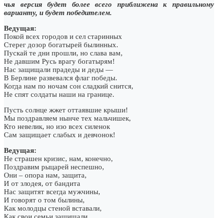
чья версия будет более всего приближена к правильному
варианту, и будет победителем.
Ведущая:
Покой всех городов и сел старинных
Стерег дозор богатырей былинных.
Пускай те дни прошли, но слава вам,
Не давшим Русь врагу богатырям!
Нас защищали прадеды и деды —
В Берлине развевался флаг победы.
Когда нам по ночам сон сладкий снится,
Не спят солдаты наши на границе.
Пусть солнце жжет оттаявшие крыши!
Мы поздравляем нынче тех мальчишек,
Кто невелик, но изо всех силенок
Сам защищает слабых и девчонок!
Ведущая:
Не страшен кризис, нам, конечно,
Поздравим рыцарей неспешно,
Они – опора нам, защита,
И от злодея, от бандита
Нас защитят всегда мужчины,
И говорят о том былины,
Как молодцы стеной вставали,
Как свои семьи защищали…