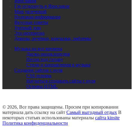
Ярославия
Где отдохнуть в Ярославле
Мир увлечений
Полезная информация
Вкусные советы
Уютный дом
Это интересно
Девизы, речёвки, кричалки, эмблемы
Музыка на все времена
Диско-энциклопедия
Песни под гитару
Стили и направления в музыке
Создание сайтов с нуля
CSS основы
Научиться создавать сайты с нуля
Основы HTML
© 2026, Все права защищены. Просим при копировании
материала дать ссылку на сайт
Самый выгодный отдых
В
некоторых статьях использованы материалы
сайта kinsite
Политика конфиденциальности