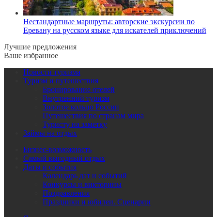
Нестандартные маршруты: авторские экскурсии по
Еревану на русском языке для искателей приключений
Лучшие предложения
Ваше избранное
Новости туризма
Туризм и путешествия
Бронирование отелей
Внутренний туризм
Золотое кольцо России
Путешествия по странам мира
Туристу на заметку
Займы на отдых
Бизнес-возможность
Самый выгодный отдых
Даты и события
Календарь дат и событий
Конкурсы и викторины
Поздравления
Праздники и юбилеи. Сценарии