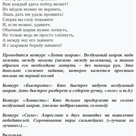
Вам каждый здесь побед желает!
Их мёдом можно не кормить,
Лишь дать им удаль проявить!
Сперва вы силу покажите
И, если можно, удивите.
Обычный шарик нужно лопнуть,
Но только ведь не просто хлопнуть,
А между ног его зажмите
И с шариком борьбу начните!
Проводится конкурс «Лопни шарик». Воздушный шарик надо
зажать между ногами (можно между коленями), и таким
образом его необходимо лопнуть – без помощи рук. Это
довольно сложное задание, которое кажется простым
только на первый взгляд.
Конкурс «Быстрота»: Кто быстрее надует воздушный
шарик. (кто быстрее разберет и соберет ручку, «лего» и т.д.)
Конкурс «Ловкость»: Кто дольше продержит на голове
воздушный шарик. (можно подбрасывать головой)
Конкурс «Сила»: Амреслинг в двух командах на выявление
победителей. Соревнование пары сильнейших («лучшие из
лучших»)….
Ведущая: