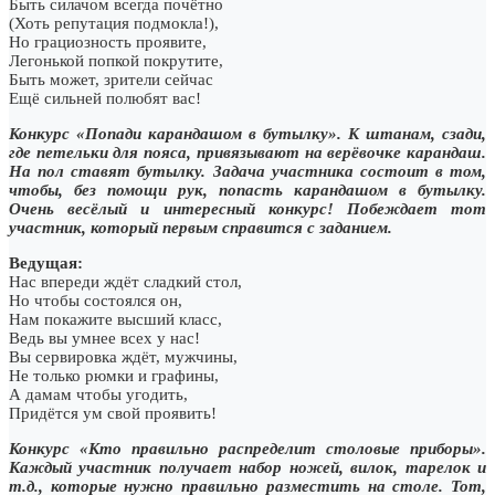
Быть силачом всегда почётно
(Хоть репутация подмокла!),
Но грациозность проявите,
Легонькой попкой покрутите,
Быть может, зрители сейчас
Ещё сильней полюбят вас!
Конкурс «Попади карандашом в бутылку». К штанам, сзади,
где петельки для пояса, привязывают на верёвочке карандаш.
На пол ставят бутылку. Задача участника состоит в том,
чтобы, без помощи рук, попасть карандашом в бутылку.
Очень весёлый и интересный конкурс! Побеждает тот
участник, который первым справится с заданием.
Ведущая:
Нас впереди ждёт сладкий стол,
Но чтобы состоялся он,
Нам покажите высший класс,
Ведь вы умнее всех у нас!
Вы сервировка ждёт, мужчины,
Не только рюмки и графины,
А дамам чтобы угодить,
Придётся ум свой проявить!
Конкурс «Кто правильно распределит столовые приборы».
Каждый участник получает набор ножей, вилок, тарелок и
т.д., которые нужно правильно разместить на столе. Тот,