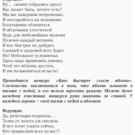
Ну… силачи собрались здесь!
Вы, может быть, хотите есть?
Мы вас накормим непременно,
И постарайтесь-ка мгновенно
Богатырями облачиться
И яблочками угоститься!
Ведь для любезнейших мужчин
Полезен каждый витамин.
И кто быстрее их добудет,
Сильней и здоровей всех будет.
Но! Небольшое усложненье,
Здесь надо применить уменье,
Чтоб это яблочко достать,
И им полакомиться всласть!
Проводится конкурс «Кто быстрее съест яблоко».
Сложность заключается в том, что яблоко плавает в
тазике с водой, и его нельзя трогать руками. Можно даже
каждому участнику конкурса руки завязать за спиной. У
каждого игрока – свой тазик с водой и яблоком.
Ведущая:
Да, репутация подмокла…
Толпа от хохота уж смолкла.
И все хотят узнать сейчас,
Кто грациозней всех из вас?!