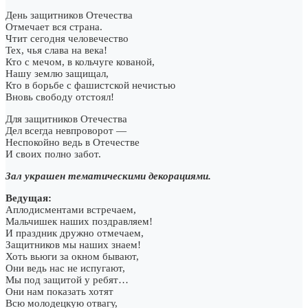
День защитников Отечества
Отмечает вся страна.
Чтит сегодня человечество
Тех, чья слава на века!
Кто с мечом, в кольчуге кованой,
Нашу землю защищал,
Кто в борьбе с фашистской нечистью
Вновь свободу отстоял!
Для защитников Отечества
Дел всегда невпроворот —
Неспокойно ведь в Отечестве
И своих полно забот.
Зал украшен тематическими декорациями.
Ведущая:
Аплодисментами встречаем,
Мальчишек наших поздравляем!
И праздник дружно отмечаем,
Защитников мы наших знаем!
Хоть вьюги за окном бывают,
Они ведь нас не испугают,
Мы под защитой у ребят…
Они нам показать хотят
Всю молодецкую отвагу,