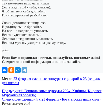
Так пожелаем вам, мальчишки
(Хоть ждёт ещё учёба, книжки),
Чтоб вы вели себя достойно,
Гоните дерзостей разбойных,
Своих девчонок защищайте,
И родину вы не бросайте.
На вас – с надеждой уповаем,
Всего чудесного желаем!
Девочки поздравляют мальчиков.
Все под музыку уходят к сладкому столу.
print
Если Вам понравилась статья, пожалуйста, поставьте лайк!
Следите за новой информацией на нашем сайте.
Метки:
23 февраля
смешные конкурсы
сценарий к 23 февраля
для школы
Предыдущий
Горнолыжные курорты 2024. Хибины (Кировск,
Мурманская область)
Следующее
Сценарий к 23 февраля «Богатырская наша сила»
Рекомендуем ещё