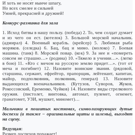
И хоть не носят нынче шпагу,
Но всех смелее и сильней
Умней, прекрасней и дружней!
Конкурс-разминка для зала
1. Исход битвы в нашу пользу. (победа) 2. То, чем солдат думает
и из чего он ест. (котелок) 3. Большой морской начальник.
(адмирал) 4. Военный корабль. (крейсер) 5. Любимая рыба
моряков. (селедка) 6. Бац, бац и мимо. (молоко) 7. Боевая
машина. (танк) 8. Морской повар. (кок) 9. За нее и «помереть
совсем не страшно…» (родина) 10. «Тяжело в учении…». (легко
в бою) 11. «Кто с мечом на русскую землю придет…». (тот от
меча и погибнет) 12. Назовите воинские звания. (рядовой,
старшина, сержант, ефрейтор, прапорщик, лейтенант, капитан,
майор, подполковник, полковник, генерал) 13. Назовите
выдающихся военачальников. (Кутузов, Суворов, Жуков,
Рокоссовский, Еременко, Чуйков) 14. Назовите виды стрелкового
оружия. (пистолет, винтовка, автомат, пулемет, огнемет,
гранатомет, УЗИ, мушкет, миномет)…
Мальчики в пошитых костюмах, символизирующих дутые
доспехи (а также – оригинальные щиты и шлемы), выходят
на сцену.
Ведущая:
Размер доспехов поражает!