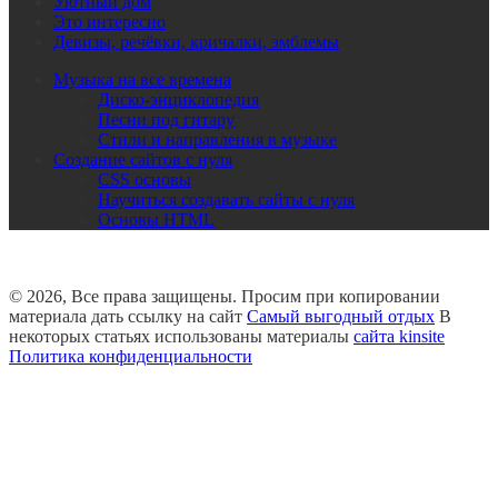
Уютный дом
Это интересно
Девизы, речёвки, кричалки, эмблемы
Музыка на все времена
Диско-энциклопедия
Песни под гитару
Стили и направления в музыке
Создание сайтов с нуля
CSS основы
Научиться создавать сайты с нуля
Основы HTML
© 2026, Все права защищены. Просим при копировании
материала дать ссылку на сайт
Самый выгодный отдых
В
некоторых статьях использованы материалы
сайта kinsite
Политика конфиденциальности