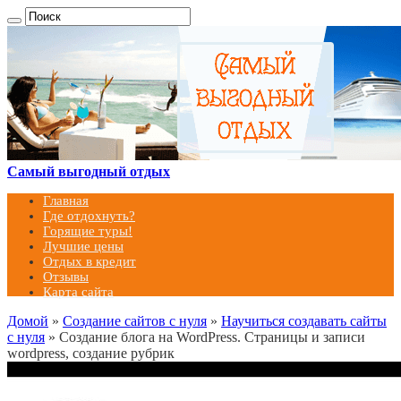
Самый выгодный отдых
Главная
Где отдохнуть?
Горящие туры!
Лучшие цены
Отдых в кредит
Отзывы
Карта сайта
Домой
»
Создание сайтов с нуля
»
Научиться создавать сайты
с нуля
»
Создание блога на WordPress. Страницы и записи
wordpress, создание рубрик