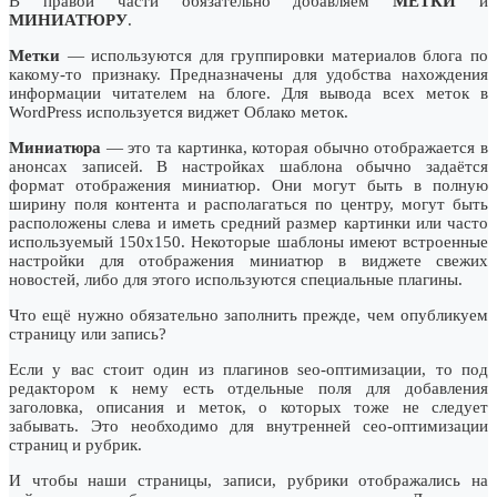
В правой части обязательно добавляем
МЕТКИ
и
МИНИАТЮРУ
.
Метки
— используются для группировки материалов блога по
какому-то признаку. Предназначены для удобства нахождения
информации читателем на блоге. Для вывода всех меток в
WordPress используется виджет Облако меток.
Миниатюра
— это та картинка, которая обычно отображается в
анонсах записей. В настройках шаблона обычно задаётся
формат отображения миниатюр. Они могут быть в полную
ширину поля контента и располагаться по центру, могут быть
расположены слева и иметь средний размер картинки или часто
используемый 150х150. Некоторые шаблоны имеют встроенные
настройки для отображения миниатюр в виджете свежих
новостей, либо для этого используются специальные плагины.
Что ещё нужно обязательно заполнить прежде, чем опубликуем
страницу или запись?
Если у вас стоит один из плагинов seo-оптимизации, то под
редактором к нему есть отдельные поля для добавления
заголовка, описания и меток, о которых тоже не следует
забывать. Это необходимо для внутренней сео-оптимизации
страниц и рубрик.
И чтобы наши страницы, записи, рубрики отображались на