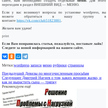
сайте, нам необходимо создать отдельные
меню
. Для этого
переходим в раздел ВНЕШНИЙ ВИД — МЕНЮ.
Если у вас возникнут вопросы по установке wordpress, вы
можете обратиться в нашу группу в
контакте
https://vk.com/club51823881
.
Желаем вам удачи!
print
Если Вам понравилась статья, пожалуйста, поставьте лайк!
Следите за новой информацией на нашем сайте.
Метки:
wordpress
записи
меню
рубрики
страницы
Предыдущий
Девизы по многочисленным просьбам
Следующее
Дмитрий Нагиев о том, каких женщин жалко, и
как не вырастить сына — тряпку
Рекомендуем ещё