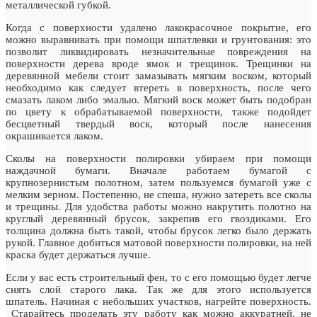
металлической губкой.
Когда с поверхности удалено лакокрасочное покрытие, его
можно выравнивать при помощи шпатлевки и грунтования: это
позволит ликвидировать незначительные повреждения на
поверхности дерева вроде ямок и трещинок. Трещинки на
деревянной мебели стоит замазывать мягким воском, который
необходимо как следует втереть в поверхность, после чего
смазать лаком либо эмалью. Мягкий воск может быть подобран
по цвету к обрабатываемой поверхности, также подойдет
бесцветный твердый воск, который после нанесения
окрашивается лаком.
Сколы на поверхности полировки убираем при помощи
наждачной бумаги. Вначале работаем бумагой с
крупнозернистым полотном, затем пользуемся бумагой уже с
мелким зерном. Постепенно, не спеша, нужно затереть все сколы
и трещины. Для удобства работы можно накрутить полотно на
круглый деревянный брусок, закрепив его гвоздиками. Его
толщина должна быть такой, чтобы брусок легко было держать
рукой. Главное добиться матовой поверхности полировки, на ней
краска будет держаться лучше.
Если у вас есть строительный фен, то с его помощью будет легче
снять слой старого лака. Так же для этого используется
шпатель. Начиная с небольших участков, нагрейте поверхность.
Старайтесь проделать эту работу как можно аккуратней, не