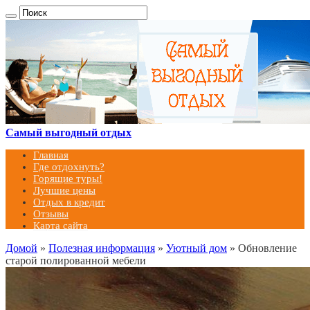
Самый выгодный отдых
Главная
Где отдохнуть?
Горящие туры!
Лучшие цены
Отдых в кредит
Отзывы
Карта сайта
Домой
»
Полезная информация
»
Уютный дом
»
Обновление
старой полированной мебели