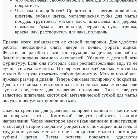
покрытием.
Что нам понадобится? Средство для снятия полировки,
шпатель, зубная щетка, металлическая губка для мытья
посуды, грунтовка, мягкий воск, шпатлевка для дерева,
наждачная бумага, респиратор, перчатки, сухая тряпка,
краска, лак, растворитель для лака, полироль.
Прежде всего избавляемся от старой полировки. Для удобства
работы необходимо снять двери и полки, убрать ящики.
Желательно разобрать всю конструкцию на детали, так работа
будет выполнена намного аккуратней. Уберите с деталей всю
фурнитуру. Если она потеряла свой респектабельный вид, то её
лучше совсем заменить. В современных мебельных магазинах
можно без труда отыскать любую фурнитуру. Можно подобрать
нужный размер и дизайн. Теперь снимаем полировку с покрытия.
Для этого можно воспользоваться специальным жидким или
густым средством для удаления полировки. Также следует
запастись шпателем, кисточкой, металлической губкой для мытья
посуды и ненужной зубной щеткой.
Сначала средство для удаления полировки наносится кисточкой
на покрытие стола. Кисточкой следует работать в одном
направлении. Через некоторое время (как написано в инструкции
к составу) старое покрытие убирается с помощью шпателя. В
труднодоступных местах стереть покрытие можно с помощью
зубной щетки. Затем остатки покрытия удаляются