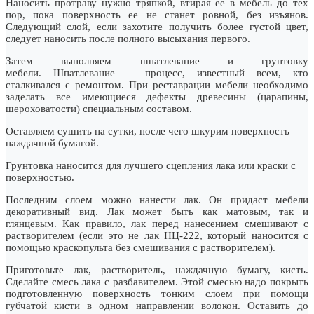
Наносить протраву нужно тряпкой, втирая ее в мебель до тех
пор, пока поверхность ее не станет ровной, без изъянов.
Следующий слой, если захотите получить более густой цвет,
следует наносить после полного высыхания первого.
Затем выполняем шпатлевание и грунтовку
мебели. Шпатлевание – процесс, известный всем, кто
сталкивался с ремонтом. При реставрации мебели необходимо
заделать все имеющиеся дефекты древесины (царапины,
шероховатости) специальным составом.
Оставляем сушить на сутки, после чего шкурим поверхность
наждачной бумагой.
Грунтовка наносится для лучшего сцепления лака или краски с
поверхностью.
Последним слоем можно нанести лак. Он придаст мебели
декоративный вид. Лак может быть как матовым, так и
глянцевым. Как правило, лак перед нанесением смешивают с
растворителем (если это не лак НЦ-222, который наносится с
помощью краскопульта без смешивания с растворителем).
Приготовьте лак, растворитель, наждачную бумагу, кисть.
Сделайте смесь лака с разбавителем. Этой смесью надо покрыть
подготовленную поверхность тонким слоем при помощи
губчатой кисти в одном направлении волокон. Оставить до