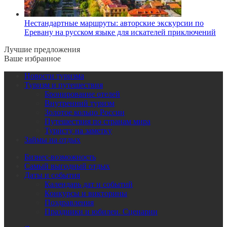
Нестандартные маршруты: авторские экскурсии по
Еревану на русском языке для искателей приключений
Лучшие предложения
Ваше избранное
Новости туризма
Туризм и путешествия
Бронирование отелей
Внутренний туризм
Золотое кольцо России
Путешествия по странам мира
Туристу на заметку
Займы на отдых
Бизнес-возможность
Самый выгодный отдых
Даты и события
Календарь дат и событий
Конкурсы и викторины
Поздравления
Праздники и юбилеи. Сценарии