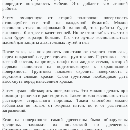
повредите поверхность мебели. Это добавит вам лишней
работы.
Затем очищенную от старой полировки поверхность
отполируйте все той же наждачной бумагой. Можно
воспользоваться шлифовальной машиной, так работы будет
выполнена быстрее и качественней. Но не стоит забывать, что и
пыли будет гораздо больше. Так что лучше воспользоваться
маской для защиты дыхательных путей и глаз.
После того, как поверхность очистили от старого слоя лака,
перед покраской следует сделать грунтование. Грунтовка – это
клеевой состав, например, олифа или жидкое стекло, который
первым наносится на подготовленную к окрашиванию
поверхность. Грунтовка поможет скрепить поверхность с
верхними слоями краски. Слою грунтовки необходимо дать
высохнуть перед нанесением краски.
Затем нужно обезжирить поверхность. Это можно сделать при
помощи тряпочки и растворителя. Также можно воспользоваться
раствором стирального порошка. Таким способом можно
избавиться не только от жирных пятен, но и от различных
загрязнений.
Если на поверхности самой древесины были обнаружены
трещины, замажьте их шпаклевкой по древесины.
Отремонтированное место нужно еще раз зачистить.