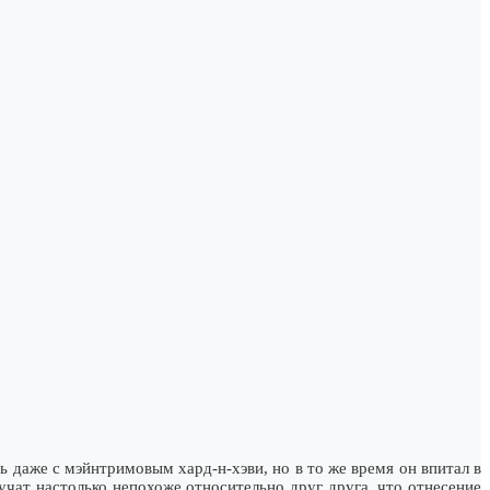
 даже с мэйнтримовым хард-н-хэви, но в то же время он впитал в
учат настолько непохоже относительно друг друга, что отнесение