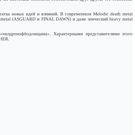
татка новых идей и влияний. В современном Melodic death metal
metal (ASGUARD и FINAL DAWN) и даже эпический heavy metal
я «чилдренофбодомщина». Характерными представителями этого
HER.