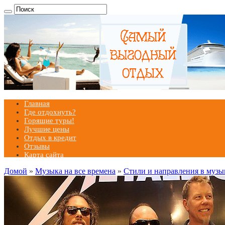
Главная
Где отдохнуть?
Горящие туры!
Лучшие цены
Отдых в кредит
Отзывы
Карта сайта
Домой
»
Музыка на все времена
»
Стили и направления в музы