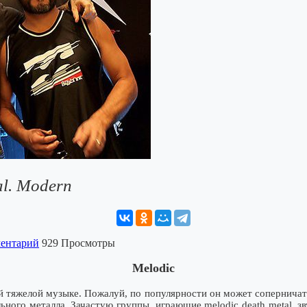
al. Modern
ментарий
929 Просмотры
Melodic
 тяжелой музыке. Пожалуй, по популярности он может соперничать
ьного металла. Зачастую группы, играющие melodic death metal, зв