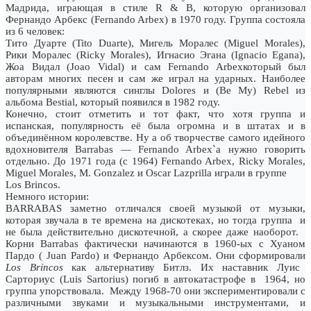
Мадрида, играющая в стиле R & B, которую организовал
Фернандо Арбекс (Fernando Arbex) в 1970 году. Группа состояла
из 6 человек:
Тито Дуарте (Tito Duarte), Мигель Моралес (Miguel Morales),
Рики Моралес (Ricky Morales), Игнасио Эгана (Ignacio Egana),
Жоа Видал (Joao Vidal) и сам Fernando Arbexкоторый был
авторам многих песен и сам же играл на ударных. Наиболее
популярными являются синглы Dolores и (Be My) Rebel из
альбома Bestial, который появился в 1982 году.
Конечно, стоит отметить и тот факт, что хотя группа и
испанская, популярность её была огромна и в штатах и в
объединённом королевстве. Ну а об творчестве самого идейного
вдохновителя Barrabas — Fernando Arbex`a нужно говорить
отдельно. До 1971 года (с 1964) Fernando Arbex, Ricky Morales,
Miguel Morales, M. Gonzalez и Oscar Lazprilla играли в группе
Los Brincos.
Немного истории:
BARRABAS заметно отличался своей музыкой от музыки,
которая звучала в те времена на дискотеках, но тогда группа и
не была действительно дискотечной, а скорее даже наоборот.
Корни Barrabas фактически начинаются в 1960-ых с Хуаном
Пардо ( Juan Pardo) и Фернандо Арбексом. Они сформировали
Los
Brincos
как альтернативу Битлз. Их наставник Луис
Сарториус (Luis Sartorius) погиб в автокатастрофе в 1964, но
группа упорствовала. Между 1968-70 они экспериментировали с
различными звуками и музыкальными инструментами, и