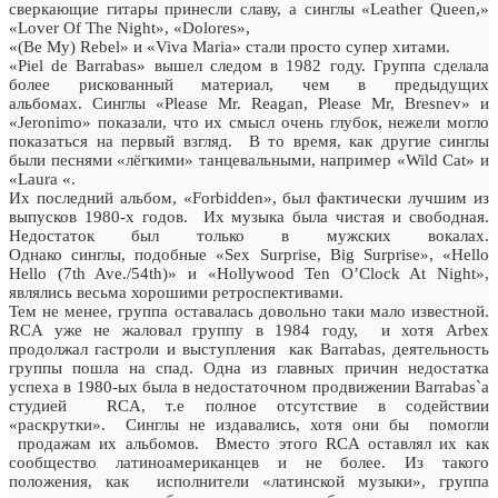
сверкающие гитары принесли славу, а синглы «Leather Queen,»
«Lover Of The Night», «Dolores»,
«(Be My) Rebel» и «Viva Maria» стали просто супер хитами.
«Piel de Barrabas» вышел следом в 1982 году. Группа сделала
более рискованный материал, чем в предыдущих
альбомах. Синглы «Please Mr. Reagan, Please Mr, Bresnev» и
«Jeronimo» показали, что их смысл очень глубок, нежели могло
показаться на первый взгляд. В то время, как другие синглы
были песнями «лёгкими» танцевальными, например «Wild Cat» и
«Laura «.
Их последний альбом, «Forbidden», был фактически лучшим из
выпусков 1980-х годов. Их музыка была чистая и свободная.
Недостаток был только в мужских вокалах.
Однако синглы, подобные «Sex Surprise, Big Surprise», «Hello
Hello (7th Ave./54th)» и «Hollywood Ten O’Clock At Night»,
являлись весьма хорошими ретроспективами.
Тем не менее, группа оставалась довольно таки мало известной.
RCA уже не жаловал группу в 1984 году, и хотя Arbex
продолжал гастроли и выступления как Barrabas, деятельность
группы пошла на спад. Одна из главных причин недостатка
успеха в 1980-ых была в недостаточном продвижении Barrabas`a
студией RCA, т.е полное отсутствие в содействии
«раскрутки». Синглы не издавались, хотя они бы помогли
продажам их альбомов. Вместо этого RCA оставлял их как
сообщество латиноамериканцев и не более. Из такого
положения, как исполнители «латинской музыки», группа