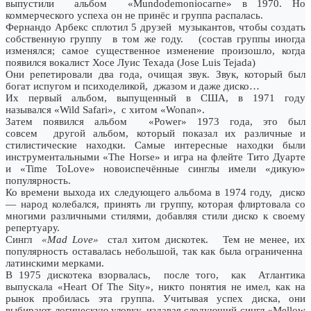
выпустили альбом «Mundodemoniocarne» в 1970. Но
коммерческого успеха он не принёс и группа распалась.
Фернандо Арбекс сплотил 5 друзей музыкантов, чтобы создать
собственную группу в том же году. (состав группы иногда
изменялся; самое существенное изменение произошло, когда
появился вокалист Хосе Луис Техада (Jose Luis Tejada)
Они репетировали два года, очищая звук. Звук, который был
богат испугом и психоделикой, джазом и даже диско…
Их первый альбом, выпущенный в США, в 1971 году
назывался «Wild Safari», с хитом «Wonan».
Затем появился альбом «Power» 1973 года, это был
совсем другой альбом, который показал их различные и
стилистические находки. Самые интересные находки были
инструментальными «The Horse» и игра на флейте Тито Дуарте
и «Time ToLove» новоиспечённые синглы имели «дикую»
популярность.
Ко времени выхода их следующего альбома в 1974 году, диско
— народ колебался, принять ли группу, которая флиртовала со
многими различными стилями, добавляя стили диско к своему
репертуару.
Сингл
«Mad Love»
стал хитом дискотек.
Тем не менее, их
популярность оставалась небольшой, так как была ограниченна
латинскими мерками.
В 1975 дискотека взорвалась, после того, как Атлантика
выпускала «Heart Of The Sity», никто понятия не имел, как на
рынок пробилась эта группа. Учитывая успех диска, они
выбирают логическую уловку, издавая следующий сингл «Mellow