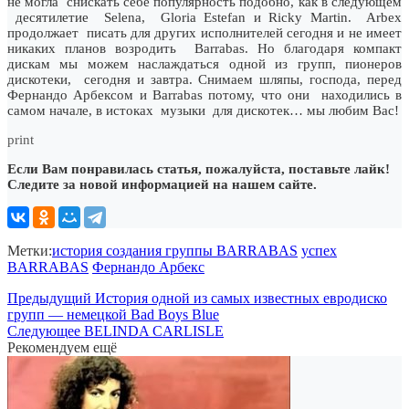
не могла снискать себе популярность подобно, как в следующем
десятилетие Selena, Gloria Estefan и Ricky Martin. Arbex
продолжает писать для других исполнителей сегодня и не имеет
никаких планов возродить Barrabas. Но благодаря компакт
дискам мы можем наслаждаться одной из групп, пионеров
дискотеки, сегодня и завтра. Снимаем шляпы, господа, перед
Фернандо Арбексом и Barrabas потому, что они находились в
самом начале, в истоках музыки для дискотек… мы любим Вас!
print
Если Вам понравилась статья, пожалуйста, поставьте лайк!
Следите за новой информацией на нашем сайте.
Метки:
история создания группы BARRABAS
успех
BARRABAS
Фернандо Арбекс
Предыдущий
История одной из самых известных евродиско
групп — немецкой Bad Boys Blue
Следующее
BELINDA CARLISLE
Рекомендуем ещё