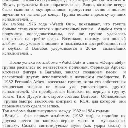
Blow», результаты были поразительные. Радио, которое всегда
было склонно к «купированию», пропустило песню в полном
звучании от начала до конца. Группа вошла в десятку лучших
исполнителей….
Их альбом 1976 года «Watch Out», показывает, что группа
больше стала склоняться к дискотечным вещам. Альбом хотя и
получился последовательным, все же группе удавалось
оставаться на гребне славы. Возможно, потому, что полный
альбом заслуживал внимания и пользовался востребованностью
в клубах. И Barrabas удерживается в 20-ке сильнейших
исполнителей…
После успеха их альбома «WatchOut» и сингла «Desperately»
группа распалась по неизвестным причинам. Фернандо Арбекс,
ключевая фигура в Barrabas, занялся созданием песен и
раскруткой других исполнителей в латинском сообществе. В
1982 Fernando Arbex воссоздал группу, когда его собственная
творческая энергия не могла уже удовлетворить других
исполнителей. Он преобразовал Barrabas, но вернул в группу,
только Тито Дуарте из старого состава Barrabas. Обновлённая
группа быстро заключила контракт с RCA, для которой они
первоначально сделали запись.
Три альбома были выпущены между 1982 и 1984 годами.
«Bestial» был первым альбомом (1982 год), и подобно их
другим шести он занимал первые места в музыкальных
«Топах». Сильно синтезируемые звуки (как удары скалы) и