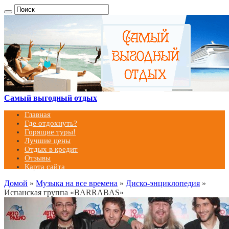
Самый выгодный отдых
Главная
Где отдохнуть?
Горящие туры!
Лучшие цены
Отдых в кредит
Отзывы
Карта сайта
Домой
»
Музыка на все времена
»
Диско-энциклопедия
»
Испанская группа «BARRABAS»