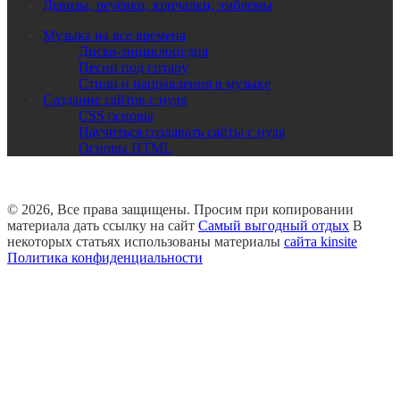
Девизы, речёвки, кричалки, эмблемы
Музыка на все времена
Диско-энциклопедия
Песни под гитару
Стили и направления в музыке
Создание сайтов с нуля
CSS основы
Научиться создавать сайты с нуля
Основы HTML
© 2026, Все права защищены. Просим при копировании
материала дать ссылку на сайт
Самый выгодный отдых
В
некоторых статьях использованы материалы
сайта kinsite
Политика конфиденциальности