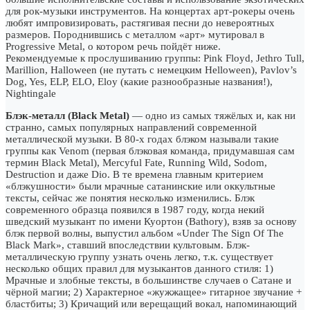
для рок-музыки инструментов. На концертах арт-рокеры очень
любят импровизировать, растягивая песни до невероятных
размеров. Породнившись с металлом «арт» мутировал в
Progressive Metal, о котором речь пойдёт ниже.
Рекомендуемые к прослушиванию группы: Pink Floyd, Jethro Tull,
Marillion, Halloween (не путать с немецким Helloween), Pavlov’s
Dog, Yes, ELP, ELO, Eloy (какие разнообразные названия!),
Nightingale
Блэк-металл (Black Metal)
— одно из самых тяжёлых и, как ни
странно, самых популярных направлений современной
металлической музыки. В 80-х годах блэком называли такие
группы как Venom (первая блэковая команда, придумавшая сам
термин Black Metal), Mercyful Fate, Running Wild, Sodom,
Destruction и даже Dio. В те времена главным критерием
«блэкушности» были мрачные сатанинские или оккультные
тексты, сейчас же понятия несколько изменились. Блэк
современного образца появился в 1987 году, когда некий
шведский музыкант по имени Куортон (Bathory), взяв за основу
блэк первой волны, выпустил альбом «Under The Sign Of The
Black Mark», ставший впоследствии культовым. Блэк-
металлическую группу узнать очень легко, т.к. существует
несколько общих правил для музыкантов данного стиля: 1)
Мрачные и злобные тексты, в большинстве случаев о Сатане и
чёрной магии; 2) Характерное «жужжащее» гитарное звучание +
бластбиты; 3) Кричащий или верещащий вокал, напоминающий