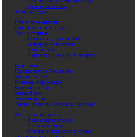
Путешествия по странам мира
Туристу на заметку
Займы на отдых
Бизнес-возможность
Самый выгодный отдых
Даты и события
Календарь дат и событий
Конкурсы и викторины
Поздравления
Праздники и юбилеи. Сценарии
Ярославия
Где отдохнуть в Ярославле
Мир увлечений
Полезная информация
Вкусные советы
Уютный дом
Это интересно
Девизы, речёвки, кричалки, эмблемы
Музыка на все времена
Диско-энциклопедия
Песни под гитару
Стили и направления в музыке
Создание сайтов с нуля