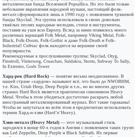
металлическая банда Вселенной Popsallica. Но это были только
небольшие вкрапления народной музыки, настоящий фолк-
металл сформировался лишь в 1990 году с появлением трэшевой
банды Skyclad. Эта группа использовала в своих довольно
тяжёлых песнях народные мелодии, стихи и инструменты,
поставив на уши всю Европу. Вслед за ними появилось много
различных вариаций Folk Metal, например Viking Metal, Folk-
Black, Folk-Doom, Folk-Gothic и даже Folk-Death и Folk-
Industrial! Сейчас фолк находится на вершине своей
популярности.
Рекомендуемые к прослушиванию группы: Skyclad, Otyg,
Finntroll, Vintersorg, Cruachan, Suidakra, Storm, Subway To Sally,
In Extremo, Gods Tower
Хард-рок (Hard Rock)
— понятие весьма неоднозначное. В
нашей стране «хардом» называют всё, что было до NWOBHM,
т.е. Kiss, Uriah Heep, Deep Purple и т.п., но во многих других
странах Hard Rock является практически синонимом Heavy
Metal. Чтобы в этом убедиться достаточно раскрыть любой
иностранный металлизированный журнал. Вот такие тараканы!
Чтобы не запутаться во всём этом я предпочитаю использовать
термин Хард-н-хэви (Hard’n’Heavy).
Хэви-металл (Heavy Metal)
— этот музыкальный стиль
зародился в конце 60-х годов в Англии с появлением таких групп
как Led Zeppelin, Deep Purple и Black Sabbath. Их первые