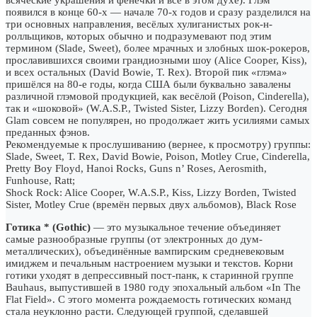
появился в конце 60-х — начале 70-х годов и сразу разделился на
три основных направления, весёлых хулиганистых рок-н-
ролльщиков, которых обычно и подразумевают под этим
термином (Slade, Sweet), более мрачных и злобных шок-рокеров,
прославившихся своими грандиозными шоу (Alice Cooper, Kiss),
и всех остальных (David Bowie, T. Rex). Второй пик «глэма»
пришёлся на 80-е годы, когда США были буквально завалены
различной глэмовой продукцией, как весёлой (Poison, Cinderella),
так и «шоковой» (W.A.S.P., Twisted Sister, Lizzy Borden). Сегодня
Glam совсем не популярен, но продолжает жить усилиями самых
преданных фэнов.
Рекомендуемые к прослушиванию (вернее, к просмотру) группы:
Slade, Sweet, T. Rex, David Bowie, Poison, Motley Crue, Cinderella,
Pretty Boy Floyd, Hanoi Rocks, Guns n’ Roses, Aerosmith,
Funhouse, Ratt;
Shock Rock: Alice Cooper, W.A.S.P., Kiss, Lizzy Borden, Twisted
Sister, Motley Crue (времён первых двух альбомов), Black Rose
Готика * (Gothic)
— это музыкальное течение объединяет
самые разнообразные группы (от электронных до дум-
металлических), объединённые вампирским средневековым
имиджем и печальным настроением музыки и текстов. Корни
готики уходят в депрессивный пост-панк, к старинной группе
Bauhaus, выпустившей в 1980 году эпохальный альбом «In The
Flat Field». С этого момента рождаемость готических команд
стала неуклонно расти. Следующей группой, сделавшей