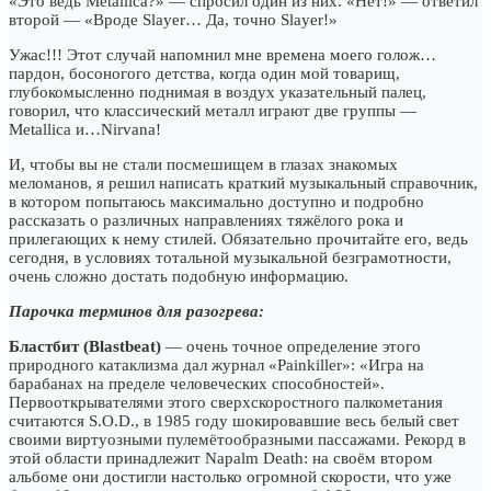
«Это ведь Metallica?» — спросил один из них. «Нет!» — ответил
второй — «Вроде Slayer… Да, точно Slayer!»
Ужас!!! Этот случай напомнил мне времена моего голож…
пардон, босоногого детства, когда один мой товарищ,
глубокомысленно поднимая в воздух указательный палец,
говорил, что классический металл играют две группы —
Metallica и…Nirvana!
И, чтобы вы не стали посмешищем в глазах знакомых
меломанов, я решил написать краткий музыкальный справочник,
в котором попытаюсь максимально доступно и подробно
рассказать о различных направлениях тяжёлого рока и
прилегающих к нему стилей. Обязательно прочитайте его, ведь
сегодня, в условиях тотальной музыкальной безграмотности,
очень сложно достать подобную информацию.
Парочка терминов для разогрева:
Бластбит (Blastbeat)
— очень точное определение этого
природного катаклизма дал журнал «Painkiller»: «Игра на
барабанах на пределе человеческих способностей».
Первооткрывателями этого сверхскоростного палкометания
считаются S.O.D., в 1985 году шокировавшие весь белый свет
своими виртуозными пулемётообразными пассажами. Рекорд в
этой области принадлежит Napalm Death: на своём втором
альбоме они достигли настолько огромной скорости, что уже