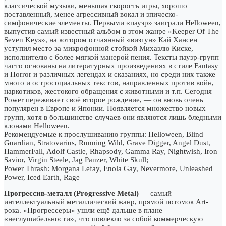
классической музыки, меньшая скорость игры, хорошо
поставленный, менее агрессивный вокал и эпическо-
симфонические элементы. Первыми «пауэр» заиграли Helloween,
выпустив самый известный альбом в этом жанре «Keeper Of The
Seven Keys», на котором отчаянный «визгун» Кай Хансен
уступил место за микрофонной стойкой Михаэлю Киске,
исполнителю с более мягкой манерой пения. Тексты пауэр-групп
часто основаны на литературных произведениях в стиле Fantasy
и Horror и различных легендах и сказаниях, но среди них также
много и остросоциальных текстов, направленных против войн,
наркотиков, жестокого обращения с животными и т.п. Сегодня
Power переживает своё второе рождение, — он вновь очень
популярен в Европе и Японии. Появляется множество новых
групп, хотя в большинстве случаев они являются лишь бледными
клонами Helloween.
Рекомендуемые к прослушиванию группы: Helloween, Blind
Guardian, Stratovarius, Running Wild, Grave Digger, Angel Dust,
HammerFall, Adolf Castle, Rhapsody, Gamma Ray, Nightwish, Iron
Savior, Virgin Steele, Jag Panzer, White Skull;
Power Thrash: Morgana Lefay, Enola Gay, Nevermore, Unleashed
Power, Iced Earth, Rage
Прогрессив-металл (Progressive Metal)
— самый
интеллектуальный металлический жанр, прямой потомок Art-
рока. «Прогрессеры» ушли ещё дальше в плане
«неслушабельности», что повлекло за собой коммерческую