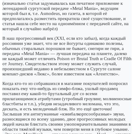
(изначально статья задумывалась как печатное приложение к
легендарной сургутской передаче «Metal Mania», ведущим
которой был я, т.е. Asmodeus, но газета, в которой её
предполагалось разместить прекратила своё существование, и
статья нашла себе место на одноимённом с передачей сайте, на
который я случайно набрёл)
В наш прогрессивный век (XXI, если кто забыл), когда каждый
россиянин уже знает, что не все йогурты одинаково полезны,
обычных стиральных порошков не бывает, снегири не гири, а
передача «Metal Mania» — лучшая передача на планете, далеко
не каждый может отличить Poison от Brutal Truth и Cradle Of Filth
от Journey. Свидетельством этому может служить случай,
произошедший недавно в небезызвестном в Сургуте салоне
компакт-дисков «Люкс», более известном как «Агентство».
Когда кто-то из собравшихся в магазине покупателей попросил
показать ему что-нибудь из симфо-блэка, ушлый продавец
поставил ему какой-то брутальный дэт со всеми
прилагающимися атрибутами (утробный гроулинг, молниеносные
бластбиты и т.п.), убедив незадачливого меломана, что это,
дескать, и есть мелодичный блэк. Но это ещё цветочки!
Заслышав эти антигуманные «кэнибалкорпсообразные» звуки,
разносящиеся по всему зданию, двое прогрессивных молодых
людей начали блистать своими умопомрачительными знаниями в
области тяжёлой музыки, чем повергли меня в глубокое уныние.