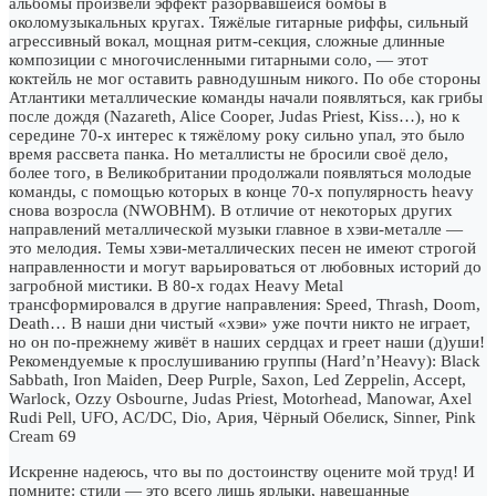
альбомы произвели эффект разорвавшейся бомбы в
околомузыкальных кругах. Тяжёлые гитарные риффы, сильный
агрессивный вокал, мощная ритм-секция, сложные длинные
композиции с многочисленными гитарными соло, — этот
коктейль не мог оставить равнодушным никого. По обе стороны
Атлантики металлические команды начали появляться, как грибы
после дождя (Nazareth, Alice Cooper, Judas Priest, Kiss…), но к
середине 70-х интерес к тяжёлому року сильно упал, это было
время рассвета панка. Но металлисты не бросили своё дело,
более того, в Великобритании продолжали появляться молодые
команды, с помощью которых в конце 70-х популярность heavy
снова возросла (NWOBHM). В отличие от некоторых других
направлений металлической музыки главное в хэви-металле —
это мелодия. Темы хэви-металлических песен не имеют строгой
направленности и могут варьироваться от любовных историй до
загробной мистики. В 80-х годах Heavy Metal
трансформировался в другие направления: Speed, Thrash, Doom,
Death… В наши дни чистый «хэви» уже почти никто не играет,
но он по-прежнему живёт в наших сердцах и греет наши (д)уши!
Рекомендуемые к прослушиванию группы (Hard’n’Heavy): Black
Sabbath, Iron Maiden, Deep Purple, Saxon, Led Zeppelin, Accept,
Warlock, Ozzy Osbourne, Judas Priest, Motorhead, Manowar, Axel
Rudi Pell, UFO, AC/DC, Dio, Ария, Чёрный Обелиск, Sinner, Pink
Cream 69
Искренне надеюсь, что вы по достоинству оцените мой труд! И
помните: стили — это всего лишь ярлыки, навешанные