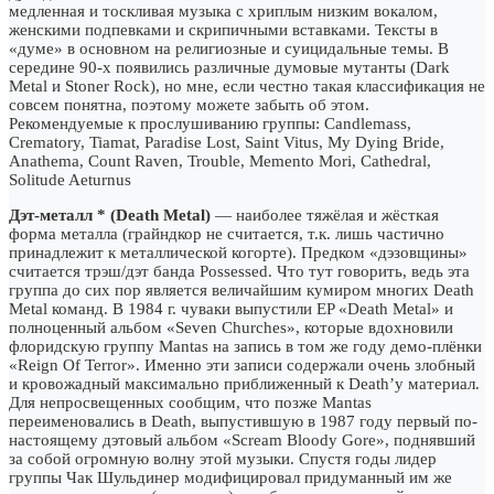
медленная и тоскливая музыка с хриплым низким вокалом,
женскими подпевками и скрипичными вставками. Тексты в
«думе» в основном на религиозные и суицидальные темы. В
середине 90-х появились различные думовые мутанты (Dark
Metal и Stoner Rock), но мне, если честно такая классификация не
совсем понятна, поэтому можете забыть об этом.
Рекомендуемые к прослушиванию группы: Candlemass,
Crematory, Tiamat, Paradise Lost, Saint Vitus, My Dying Bride,
Anathema, Count Raven, Trouble, Memento Mori, Cathedral,
Solitude Aeturnus
Дэт-металл * (Death Metal)
— наиболее тяжёлая и жёсткая
форма металла (грайндкор не считается, т.к. лишь частично
принадлежит к металлической когорте). Предком «дэзовщины»
считается трэш/дэт банда Possessed. Что тут говорить, ведь эта
группа до сих пор является величайшим кумиром многих Death
Metal команд. В 1984 г. чуваки выпустили EP «Death Metal» и
полноценный альбом «Seven Churches», которые вдохновили
флоридскую группу Mantas на запись в том же году демо-плёнки
«Reign Of Terror». Именно эти записи содержали очень злобный
и кровожадный максимально приближенный к Death’у материал.
Для непросвещенных сообщим, что позже Mantas
переименовались в Death, выпустившую в 1987 году первый по-
настоящему дэтовый альбом «Scream Bloody Gore», поднявший
за собой огромную волну этой музыки. Спустя годы лидер
группы Чак Шульдинер модифицировал придуманный им же