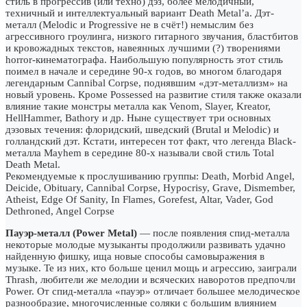
стиль в прогрессив (или техно) дэз, более мелодичный,
техничный и интеллектуальный вариант Death Metal’а. Дэт-
металл (Melodic и Progressive не в счёт!) немыслим без
агрессивного гроулинга, низкого гитарного звучания, бластбитов
и кровожадных текстов, навеянных лучшими (?) творениями
horror-кинематографа. Наибольшую популярность этот стиль
поимел в начале и середине 90-х годов, во многом благодаря
легендарным Cannibal Corpse, поднявшим «дэт-металлизм» на
новый уровень. Кроме Possessed на развитие стиля также оказали
влияние такие монстры металла как Venom, Slayer, Kreator,
HellHammer, Bathory и др. Ныне существует три основных
дэзовых течения: флоридский, шведский (Brutal и Melodic) и
голландский дэт. Кстати, интересен тот факт, что легенда Black-
металла Mayhem в середине 80-х называли свой стиль Total
Death Metal.
Рекомендуемые к прослушиванию группы: Death, Morbid Angel,
Deicide, Obituary, Cannibal Corpse, Hypocrisy, Grave, Dismember,
Atheist, Edge Of Sanity, In Flames, Gorefest, Altar, Vader, God
Dethroned, Angel Corpse
Пауэр-металл (Power Metal)
— после появления спид-металла
некоторые молодые музыканты продолжили развивать удачно
найденную фишку, ища новые способы самовыражения в
музыке. Те из них, кто больше ценил мощь и агрессию, заиграли
Thrash, любители же мелодии и всяческих наворотов предпочли
Power. От спид-металла «пауэр» отличает большее мелодическое
разнообразие, многочисленные соляки с большим влиянием