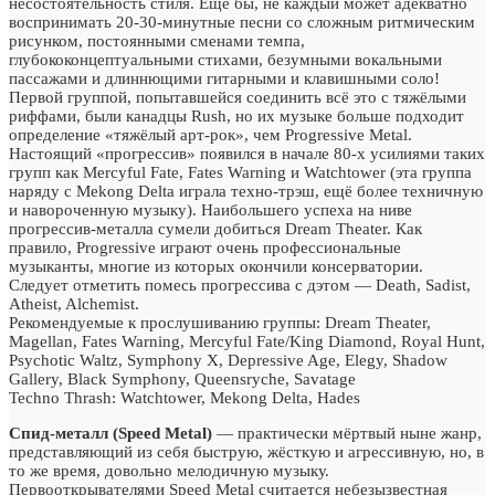
несостоятельность стиля. Ещё бы, не каждый может адекватно
воспринимать 20-30-минутные песни со сложным ритмическим
рисунком, постоянными сменами темпа,
глубококонцептуальными стихами, безумными вокальными
пассажами и длиннющими гитарными и клавишными соло!
Первой группой, попытавшейся соединить всё это с тяжёлыми
риффами, были канадцы Rush, но их музыке больше подходит
определение «тяжёлый арт-рок», чем Progressive Metal.
Настоящий «прогрессив» появился в начале 80-х усилиями таких
групп как Mercyful Fate, Fates Warning и Watchtower (эта группа
наряду с Mekong Delta играла техно-трэш, ещё более техничную
и навороченную музыку). Наибольшего успеха на ниве
прогрессив-металла сумели добиться Dream Theater. Как
правило, Progressive играют очень профессиональные
музыканты, многие из которых окончили консерватории.
Следует отметить помесь прогрессива c дэтом — Death, Sadist,
Atheist, Alchemist.
Рекомендуемые к прослушиванию группы: Dream Theater,
Magellan, Fates Warning, Mercyful Fate/King Diamond, Royal Hunt,
Psychotic Waltz, Symphony X, Depressive Age, Elegy, Shadow
Gallery, Black Symphony, Queensryche, Savatage
Techno Thrash: Watchtower, Mekong Delta, Hades
Спид-металл (Speed Metal)
— практически мёртвый ныне жанр,
представляющий из себя быструю, жёсткую и агрессивную, но, в
то же время, довольно мелодичную музыку.
Первооткрывателями Speed Metal считается небезызвестная