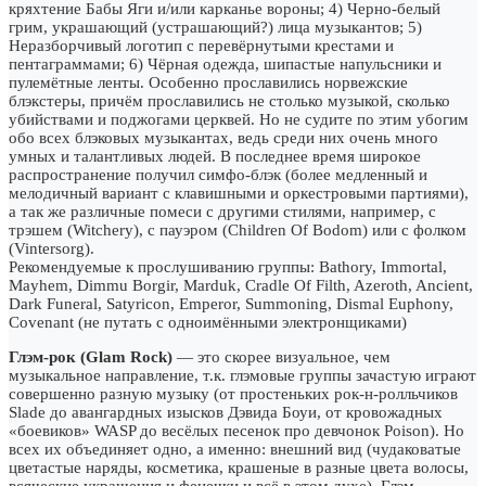
кряхтение Бабы Яги и/или карканье вороны; 4) Черно-белый
грим, украшающий (устрашающий?) лица музыкантов; 5)
Неразборчивый логотип с перевёрнутыми крестами и
пентаграммами; 6) Чёрная одежда, шипастые напульсники и
пулемётные ленты. Особенно прославились норвежские
блэкстеры, причём прославились не столько музыкой, сколько
убийствами и поджогами церквей. Но не судите по этим убогим
обо всех блэковых музыкантах, ведь среди них очень много
умных и талантливых людей. В последнее время широкое
распространение получил симфо-блэк (более медленный и
мелодичный вариант с клавишными и оркестровыми партиями),
а так же различные помеси с другими стилями, например, с
трэшем (Witchery), с пауэром (Children Of Bodom) или с фолком
(Vintersorg).
Рекомендуемые к прослушиванию группы: Bathory, Immortal,
Mayhem, Dimmu Borgir, Marduk, Cradle Of Filth, Azeroth, Ancient,
Dark Funeral, Satyricon, Emperor, Summoning, Dismal Euphony,
Covenant (не путать с одноимёнными электронщиками)
Глэм-рок (Glam Rock)
— это скорее визуальное, чем
музыкальное направление, т.к. глэмовые группы зачастую играют
совершенно разную музыку (от простеньких рок-н-ролльчиков
Slade до авангардных изысков Дэвида Боуи, от кровожадных
«боевиков» WASP до весёлых песенок про девчонок Poison). Но
всех их объединяет одно, а именно: внешний вид (чудаковатые
цветастые наряды, косметика, крашеные в разные цвета волосы,
всяческие украшения и фенечки и всё в этом духе). Глэм