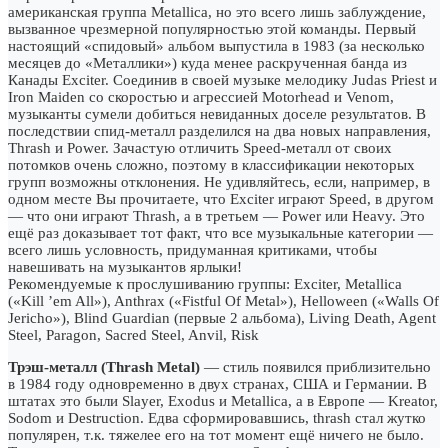
американская группа Metallica, но это всего лишь заблуждение,
вызванное чрезмерной популярностью этой команды. Первый
настоящий «спидовый» альбом выпустила в 1983 (за несколько
месяцев до «Металлики») куда менее раскрученная банда из
Канады Exciter. Соединив в своей музыке мелодику Judas Priest и
Iron Maiden со скоростью и агрессией Motorhead и Venom,
музыканты сумели добиться невиданных доселе результатов. В
последствии спид-металл разделился на два новых направления,
Thrash и Power. Зачастую отличить Speed-металл от своих
потомков очень сложно, поэтому в классификации некоторых
групп возможны отклонения. Не удивляйтесь, если, например, в
одном месте Вы прочитаете, что Exciter играют Speed, в другом
— что они играют Thrash, а в третьем — Power или Heavy. Это
ещё раз доказывает тот факт, что все музыкальные категории —
всего лишь условность, придуманная критиками, чтобы
навешивать на музыкантов ярлыки!
Рекомендуемые к прослушиванию группы: Exciter, Metallica
(«Kill ’em All»), Anthrax («Fistful Of Metal»), Helloween («Walls Of
Jericho»), Blind Guardian (первые 2 альбома), Living Death, Agent
Steel, Paragon, Sacred Steel, Anvil, Risk
Трэш-металл (Thrash Metal)
— стиль появился приблизительно
в 1984 году одновременно в двух странах, США и Германии. В
штатах это были Slayer, Exodus и Metallica, а в Европе — Kreator,
Sodom и Destruction. Едва сформировавшись, thrash стал жутко
популярен, т.к. тяжелее его на тот момент ещё ничего не было.