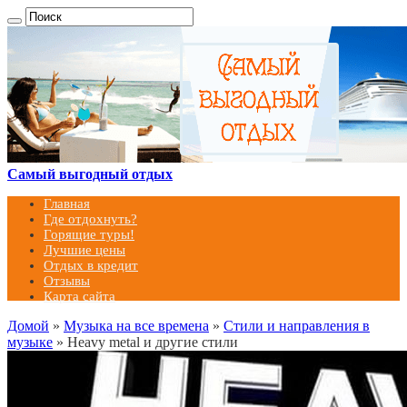
Самый выгодный отдых
Главная
Где отдохнуть?
Горящие туры!
Лучшие цены
Отдых в кредит
Отзывы
Карта сайта
Домой
»
Музыка на все времена
»
Стили и направления в
музыке
»
Heavy metal и другие стили