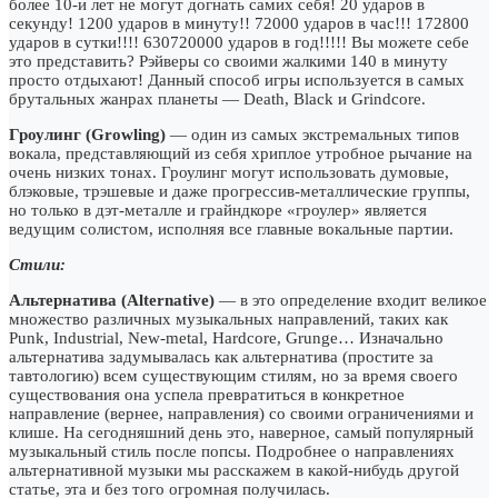
более 10-и лет не могут догнать самих себя! 20 ударов в
секунду! 1200 ударов в минуту!! 72000 ударов в час!!! 172800
ударов в сутки!!!! 630720000 ударов в год!!!!! Вы можете себе
это представить? Рэйверы со своими жалкими 140 в минуту
просто отдыхают! Данный способ игры используется в самых
брутальных жанрах планеты — Death, Black и Grindcore.
Гроулинг (Growling)
— один из самых экстремальных типов
вокала, представляющий из себя хриплое утробное рычание на
очень низких тонах. Гроулинг могут использовать думовые,
блэковые, трэшевые и даже прогрессив-металлические группы,
но только в дэт-металле и грайндкоре «гроулер» является
ведущим солистом, исполняя все главные вокальные партии.
Стили:
Альтернатива (Alternative)
— в это определение входит великое
множество различных музыкальных направлений, таких как
Punk, Industrial, New-metal, Hardcore, Grunge… Изначально
альтернатива задумывалась как альтернатива (простите за
тавтологию) всем существующим стилям, но за время своего
существования она успела превратиться в конкретное
направление (вернее, направления) со своими ограничениями и
клише. На сегодняшний день это, наверное, самый популярный
музыкальный стиль после попсы. Подробнее о направлениях
альтернативной музыки мы расскажем в какой-нибудь другой
статье, эта и без того огромная получилась.