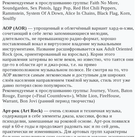
Рекомендуемые к прослушиванию группы: Faith No More,
Soundgarden, Sex Pistols, Iggy Pop, Red Hot Chili Peppers,
Rammstein, System Of A Down, Alice In Chains, Black Flag, Korn,
Soulfly
АОР (AOR)
— упрощенный и облегчённый вариант хард-н-хэви,
сочетающий в себе легко запоминающиеся мелодии,
длительность, не превышающую радио-формат, хорошо
поставленный вокал и виртуозное владение музыкальными
инструментами. Название расшифровывается как Adult Oriented
Rock (рок, ориентированный на взрослых). Корни этого
направления затеряны во мгле веков, но известно, что таятся они
где-то в области арт и джаз-рока, т.е. на прямо
противоположном музыкальном полюсе. Не смотря на то, что
АОР является самым легковесным и доступным для широких
слоёв населения направлением тяжёлой музыки, стиль этот уже
давно потерял свою популярность.
Рекомендуемые к прослушиванию группы: Journey, Vixen, Baton
Rouge, Europe («Final Countdown»), White Lion, FireHouse,
Warrant, Bon Jovi (ранний период творчества)
Арт-рок (Art Rock)
— очень сложная и техничная музыка,
содержащая в себе элементы джаза, классики, фолка и
психоделии, замешанные на роковой основе. Арт-рок появился
ещё в 60-е годы и продолжает радовать нас и по сей день,
практически не изменившись. Для артовых групп характерны
большие исполнительские составы и использование экзотических