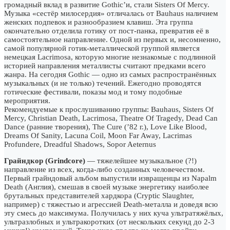
громадный вклад в развитие Gothic’и, стали Sisters Of Mercy.
Музыка «сестёр милосердия» отличалась от Bauhaus наличием
женских подпевок и разнообразием клавиш. Эта группа
окончательно отделила готику от пост-панка, превратив её в
самостоятельное направление. Одной из первых и, несомненно,
самой популярной готик-металлической группой является
немецкая Lacrimosa, которую многие незнакомые с подлинной
историей направления металлисты считают предками всего
жанра. На сегодня Gothic — одно из самых распространённых
музыкальных (и не только) течений. Ежегодно проводятся
готические фестивали, показы мод и тому подобные
мероприятия.
Рекомендуемые к прослушиванию группы: Bauhaus, Sisters Of
Mercy, Christian Death, Lacrimosa, Theatre Of Tragedy, Dead Can
Dance (ранние творения), The Cure (’82 г.), Love Like Blood,
Dreams Of Sanity, Lacuna Coil, Moon Far Away, Lacrimas
Profundere, Dreadful Shadows, Sopor Aeternus
Грайндкор (Grindcore)
— тяжелейшее музыкальное (?!)
направление из всех, когда-либо созданных человечеством.
Первый грайндовый альбом выпустили извращенцы из Napalm
Death (Англия), смешав в своей музыке энергетику наиболее
брутальных представителей хардкора (Cryptic Slaughter,
например) с тяжестью и агрессией Death-металла и доведя всю
эту смесь до максимума. Получилась у них куча ультратяжёлых,
ультразлобных и ультракоротких (от нескольких секунд до 2-3