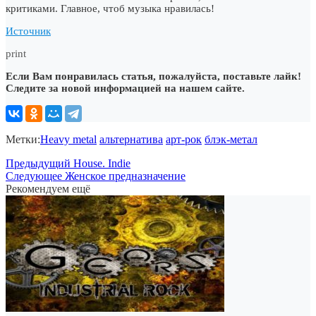
критиками. Главное, чтоб музыка нравилась!
Источник
print
Если Вам понравилась статья, пожалуйста, поставьте лайк!
Следите за новой информацией на нашем сайте.
Метки:
Heavy metal
альтернатива
арт-рок
блэк-метал
Предыдущий
House. Indie
Следующее
Женское предназначение
Рекомендуем ещё