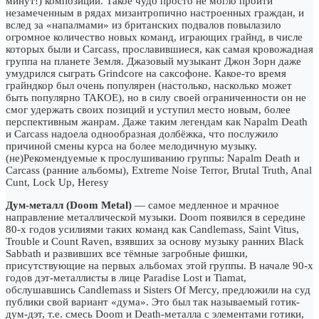
минут!) композиций. Такое чудо просто не могло пройти
незамеченным в рядах мизантропично настроенных граждан, и
вслед за «напалмами» из британских подвалов повылазило
огромное количество новых команд, играющих грайнд, в числе
которых были и Carcass, прославившиеся, как самая кровожадная
группа на планете Земля. Джазовый музыкант Джон Зорн даже
умудрился сыграть Grindcore на саксофоне. Какое-то время
грайндкор был очень популярен (настолько, насколько может
быть популярно ТАКОЕ), но в силу своей ограниченности он не
смог удержать своих позиций и уступил место новым, более
перспективным жанрам. Даже таким легендам как Napalm Death
и Carcass надоела однообразная долбёжка, что послужило
причиной смены курса на более мелодичную музыку.
(не)Рекомендуемые к прослушиванию группы: Napalm Death и
Carcass (ранние альбомы), Extreme Noise Terror, Brutal Truth, Anal
Cunt, Lock Up, Heresy
Дум-металл (Doom Metal)
— самое медленное и мрачное
направление металлической музыки. Doom появился в середине
80-х годов усилиями таких команд как Candlemass, Saint Vitus,
Trouble и Count Raven, взявших за основу музыку ранних Black
Sabbath и развивших все тёмные загробные фишки,
присутствующие на первых альбомах этой группы. В начале 90-х
годов дэт-металлисты в лице Paradise Lost и Tiamat,
обслушавшись Candlemass и Sisters Of Mercy, предложили на суд
публики свой вариант «дума». Это был так называемый готик-
дум-дэт, т.е. смесь Doom и Death-металла с элементами готики,