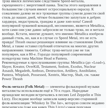
Трэш явился логическим следствием Speed-металла,
скрещенного с энергетикой панка. Тексты этого направления в
большинстве случаев имеют остросоциальную окраску. К
сожалению далеко не все трэшевые группы сумели донести свой
стиль до наших дней, чёткое большинство заплутало в дебрях
хардкора, индастриала, гранджа и даже хип-хопа! Самой
популярной трэшевой командой, несомненно, является Metallica,
хотя сами они уже давно забросили не только трэш, но и металл
вообще. Кстати, многие думают, что именно Metallica изобрела
данный стиль, но, как и в случае со Speed Metal, это не есть
правда! Thrash оказал решающее влияние на становление Death
Metal, а также оставил глубокий отпечаток на многих других
направлениях тяжмета. Сейчас трэш-металл уже не так
популярен, как в 80-е. Гораздо популярней современный
псевдотрэш типа Machine Head и Pantera.
Рекомендуемые к прослушиванию группы: Metallica (до «Load»),
Slayer, Kreator, OverKill, Testament, Sodom, Exodus, Nuclear
Assault, Megadeth, Anthrax, Destruction, Artillery, Annihilator,
Pantera, Whiplash, Possessed, Xentrix, Мастер, Shah, см. также
Power Thrash
Фолк-металл (Folk Metal)
— элементы фольклорной музыки
металлисты использовали ещё в 70-х годах. Народные
ирландские мелодии встречались в песнях Led Zeppelin и Thin
Lizzy. Последние вообще записали кавер-версию старинной
фолк-композиции ‘Whiskey In The Jar», которую совсем недавно
перезаписала (уже как кавер Thin Lizzy) самая попсовая