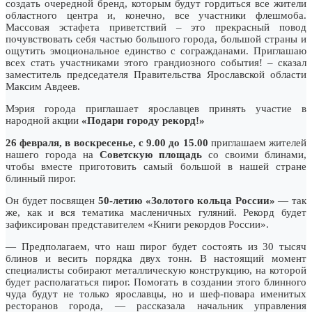
создать очередной бренд, которым будут гордиться все жители
областного центра и, конечно, все участники флешмоба.
Массовая эстафета приветствий – это прекрасный повод
почувствовать себя частью большого города, большой страны и
ощутить эмоциональное единство с согражданами. Приглашаю
всех стать участниками этого грандиозного события! – сказал
заместитель председателя Правительства Ярославской области
Максим Авдеев.
Мэрия города приглашает ярославцев принять участие в
народной акции
«Подари городу рекорд!»
26 февраля, в воскресенье, с 9.00 до 15.00
приглашаем жителей
нашего города на
Советскую площадь
со своими блинами,
чтобы вместе приготовить самый большой в нашей стране
блинный пирог.
Он будет посвящен
50-летию «Золотого кольца России»
— так
же, как и вся тематика масленичных гуляний. Рекорд будет
зафиксирован представителем «Книги рекордов России».
— Предполагаем, что наш пирог будет состоять из 30 тысяч
блинов и весить порядка двух тонн. В настоящий момент
специалисты собирают металлическую конструкцию, на которой
будет располагаться пирог. Помогать в создании этого блинного
чуда будут не только ярославцы, но и шеф-повара именитых
ресторанов города, — рассказала начальник управления