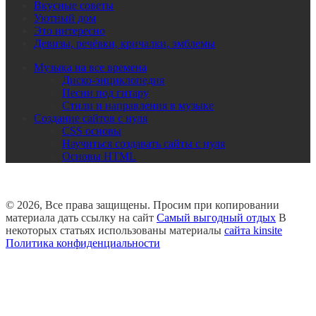
Вкусные советы
Уютный дом
Это интересно
Девизы, речёвки, кричалки, эмблемы
Музыка на все времена
Диско-энциклопедия
Песни под гитару
Стили и направления в музыке
Создание сайтов с нуля
CSS основы
Научиться создавать сайты с нуля
Основы HTML
© 2026, Все права защищены. Просим при копировании
материала дать ссылку на сайт
Самый выгодный отдых
В
некоторых статьях использованы материалы
сайта kinsite
Политика конфиденциальности