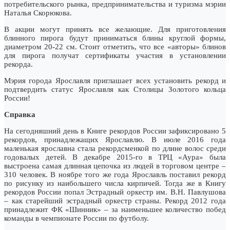
потребительского рынка, предпринимательства и туризма мэрии
Наталья Скорюкова.
В акции могут принять все желающие. Для приготовления
блинного пирога будут приниматься блины круглой формы,
диаметром 20-22 см. Стоит отметить, что все «авторы» блинов
для пирога получат сертификаты участия в установлении
рекорда.
Мэрия города Ярославля приглашает всех установить рекорд и
подтвердить статус Ярославля как Столицы Золотого кольца
России!
Справка
На сегодняшний день в Книге рекордов России зафиксировано 5
рекордов, принадлежащих Ярославлю. В июле 2016 года
маленькая ярославна стала рекордсменкой по длине волос среди
годовалых детей. В декабре 2015-го в ТРЦ «Аура» была
выстроена самая длинная цепочка из людей в торговом центре –
310 человек. В ноябре того же года Ярославль поставил рекорд
по рисунку из наибольшего числа кирпичей. Тогда же в Книгу
рекордов России попал Эстрадный оркестр им. В.Н. Павлушова
– как старейший эстрадный оркестр страны. Рекорд 2012 года
принадлежит ФК «Шинник» – за наименьшее количество побед
команды в чемпионате России по футболу.