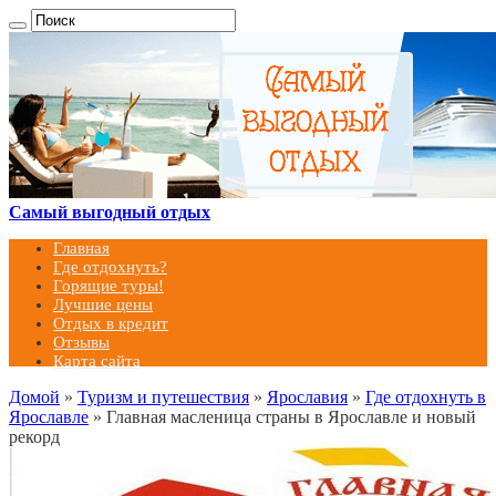
Самый выгодный отдых
Главная
Где отдохнуть?
Горящие туры!
Лучшие цены
Отдых в кредит
Отзывы
Карта сайта
Домой
»
Туризм и путешествия
»
Ярославия
»
Где отдохнуть в
Ярославле
»
Главная масленица страны в Ярославле и новый
рекорд