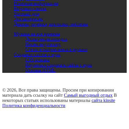
Полезная информация
Вкусные советы
Уютный дом
Это интересно
Девизы, речёвки, кричалки, эмблемы
Музыка на все времена
Диско-энциклопедия
Песни под гитару
Стили и направления в музыке
Создание сайтов с нуля
CSS основы
Научиться создавать сайты с нуля
Основы HTML
© 2026, Все права защищены. Просим при копировании
материала дать ссылку на сайт
Самый выгодный отдых
В
некоторых статьях использованы материалы
сайта kinsite
Политика конфиденциальности