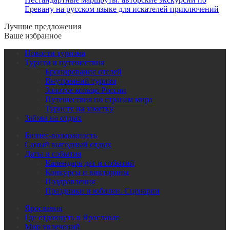
Еревану на русском языке для искателей приключений
Лучшие предложения
Ваше избранное
Новости туризма
Туризм и путешествия
Бронирование отелей
Внутренний туризм
Золотое кольцо России
Путешествия по странам мира
Туристу на заметку
Займы на отдых
Бизнес-возможность
Самый выгодный отдых
Даты и события
Календарь дат и событий
Конкурсы и викторины
Поздравления
Праздники и юбилеи. Сценарии
Ярославия
Где отдохнуть в Ярославле
Мир увлечений