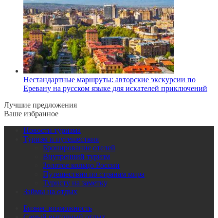
Нестандартные маршруты: авторские экскурсии по
Еревану на русском языке для искателей приключений
Лучшие предложения
Ваше избранное
Новости туризма
Туризм и путешествия
Бронирование отелей
Внутренний туризм
Золотое кольцо России
Путешествия по странам мира
Туристу на заметку
Займы на отдых
Бизнес-возможность
Самый выгодный отдых