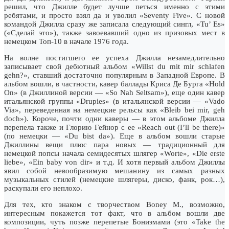
решил, что Джилле будет лучше петься именно с этими
ребятами, и просто взял да и уволил «Seventy Five». С новой
командой Джилла сразу же записала следующий сингл, «Tu’ Es»
(«Сделай это»), также завоевавший одно из призовых мест в
немецком Топ-10 в начале 1976 года.
На волне постигшего ее успеха Джилла незамедлительно
записывает свой дебютный альбом «Willst du mit mir schlafen
gehn?», ставший достаточно популярным в Западной Европе. В
альбом вошли, в частности, кавер баллады Криса Де Бурга «Hold
On» (в Джиллиной версии — «So Nah Seltsam»), еще один кавер
итальянской группы «Drupies» (в итальянской версии — «Vado
Via», переведенная на немецкие рельсы как «Bleib bei mir, geh
doch»). Короче, почти одни каверы — в этом альбоме Джилла
перепела также и Глорию Гейнор с ее «Reach out (I’ll be there)»
(по немецки — «Du bist da»). Еще в альбом вошли старые
Джиллины вещи плюс пара новых — традиционный для
немецкой попсы начала семидесятых шлягер «Worte», «Die erste
liebe», «Ein baby von dir» и т.д. И хотя первый альбом Джиллы
явил собой невообразимую мешанину из самых разных
музыкальных стилей (немецкие шлягеры, диско, фанк, рок…),
раскупали его неплохо.
Для тех, кто знаком с творчеством Boney M., возможно,
интересным покажется тот факт, что в альбом вошли две
композиции, чуть позже перепетые Бониэмами (это «Take the