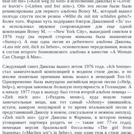
heat off me» («Kein weg zu weit» в исполнении Джиллы) и «Lovin’
or leavin'» («Lieben und frei sein»). Обе эти песни были были
ремиксированы для первого альбома Boney M., который вышел
полгода спустя после релиза «Willst du mit mir schlafen gehn?»
Более того. Фариан чуть подправил бэктрэк Джиллиной «Tu’ es»
и использовал звуковое сопровождение для еще одной
композиции Boney M. — «New York City», вышедшей синглом в
1976 году (на первой стороне миньона была знаменитая
«Sunny»). А еще одна песня из дебютного альбома Джиллы,
«Lass mir zeit, dich zu lieben», основательно переделанная, вошла
в состав второго бониэмовского альбома в качестве «A Woman
Can Change A Man».
Следующий сингл Джиллы вышел летом 1976 года. «Ich brenne»
стал зажигательной композицией в модном стиле диско, и по
вполне понятным причинам вновь вошел в немецкий Топ-10.
Одновременно была выпущена английская версия песни («Help,
help»), которая завоевала большую популярность в Голландии. А
к началу 1977 года к выходу был готов второй альбом певицы —
«Zieh mich aus» («Раздень меня»), куда вошли такие
замечательные вещи, как тот самый «Johnny» (явившийся,
кстати, кавером популярной в то время итальянской песни и
представивший Джиллу в новом, сексуальном и нежном амплуа),
«Zieh mich aus» (дуэт Джиллы и Фариана, в котором певица
уговаривает партнера раздеть ее — также хит 77-го года),
немецкая версия бразильской босса-новы «The girl from
Ipanema» («Machen wir’s in liebe»), еще один трэк в стиле диско