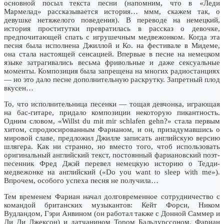
основной посыл текста песни (напомним, что в «Леди
Мармелад» рассказывается история… ммм, скажем так, о
девушке нетяжелого поведения). В переводе на немецкий,
история проститутки превратилась в рассказ о девочке,
предпочитающей спать с игрушечным медвежонком. Когда эта
песня была исполнена Джиллой и Ко. на фестивале в Мидеме,
она стала настоящей сенсацией. Впервые в песне на немецком
языке затрагивались весьма фривольные и даже сексуальные
моменты. Композиция была запрещена на многих радиостанциях
— но это дало песне дополнительную раскрутку. Запретный плод
вкусен…
То, что исполнительница песенки — тощая девчонка, играющая
на бас-гитаре, придало композиции некоторую пикантность.
Одним словом, «Willst du mit mir schlafen gehn?» стала первым
хитом, спродюсированным Фарианом, и он, призадумавшись о
мировой славе, предложил Джилле записать английскую версию
шлягера. Как ни странно, но вместо того, чтоб использовать
оригинальный английский текст, постоянный фариановский поэт-
песенник Фред Джэй перевел немецкую историю о Тедди-
медвежонке на английский («Do you want to sleep with me»).
Впрочем, особого успеха песня не получила…
Тем временем Фариан начал долговременное сотрудничество с
командой британских музыкантов: Кейт Форси, Ником
Вудландом, Гэри Анвином (он работал также с Донной Саммер и
Ди Ди Джексон) и датчанином Тором Бальдурссоном. Фариан