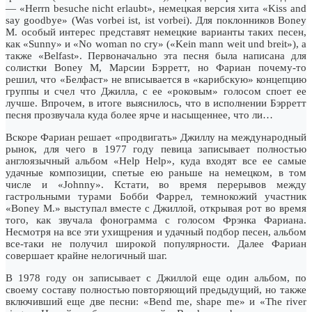
— «Herrn besuche nicht erlaubt», немецкая версия хита «Kiss and
say goodbye» (Was vorbei ist, ist vorbei). Для поклонников Boney
M. особый интерес представят немецкие варианты таких песен,
как «Sunny» и «No woman no cry» («Kein mann weit und breit»), а
также «Belfast». Первоначально эта песня была написана для
солистки Boney M, Марсии Бэрретт, но Фариан почему-то
решил, что «Белфаст» не вписывается в «карибскую» концепцию
группы и счел что Джилла, с ее «роковым» голосом споет ее
лучше. Впрочем, в итоге выяснилось, что в исполнении Бэрретт
песня прозвучала куда более ярче и насыщеннее, что ли…
Вскоре Фариан решает «продвигать» Джиллу на международный
рынок, для чего в 1977 году певица записывает полностью
англоязычный альбом «Help Help», куда входят все ее самые
удачные композиции, спетые ею раньше на немецком, в том
числе и «Johnny». Кстати, во время перерывов между
гастрольными турами Бобби Фаррел, темнокожий участник
«Boney M.» выступал вместе с Джиллой, открывая рот во время
того, как звучала фонограмма с голосом Фрэнка Фариана.
Несмотря на все эти ухищрения и удачный подбор песен, альбом
все-таки не получил широкой популярности. Далее Фариан
совершает крайне нелогичный шаг.
В 1978 году он записывает с Джиллой еще один альбом, по
своему составу полностью повторяющий предыдущий, но также
включивший еще две песни: «Bend me, shape me» и «The river