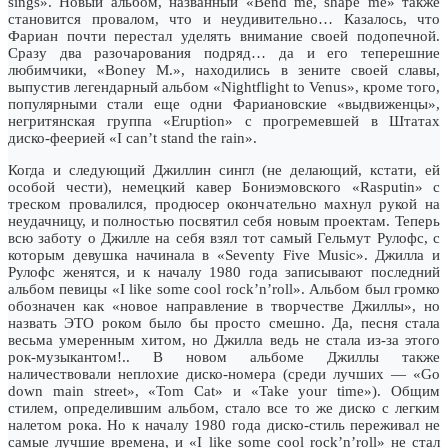
sings». Новый альбом, названный «Bend me, shape me» также
становится провалом, что и неудивительно… Казалось, что
Фариан почти перестал уделять внимание своей подопечной.
Сразу два разочарования подряд… да и его теперешние
любимчики, «Boney M.», находились в зените своей славы,
выпустив легендарный альбом «Nightflight to Venus», кроме того,
популярными стали еще одни Фариановские «выдвиженцы»,
негритянская группа «Eruption» c прогремевшей в Штатах
диско-феерией «I can’t stand the rain».
Когда и следующий Джиллин сингл (не делающий, кстати, ей
особой чести), немецкий кавер Бониэмовского «Rasputin» с
треском провалился, продюсер окончательно махнул рукой на
неудачницу, и полностью посвятил себя новым проектам. Теперь
всю заботу о Джилле на себя взял тот самый Гельмут Рулофс, с
которым девушка начинала в «Seventy Five Music». Джилла и
Рулофс женятся, и к началу 1980 года записывают последний
альбом певицы «I like some cool rock’n’roll». Альбом был громко
обозначен как «новое направление в творчестве Джиллы», но
назвать ЭТО роком было бы просто смешно. Да, песня стала
весьма умеренным хитом, но Джилла ведь не стала из-за этого
рок-музыкантом!.. В новом альбоме Джиллы также
наличествовали неплохие диско-номера (среди лучших — «Go
down main street», «Tom Cat» и «Take your time»). Общим
стилем, определившим альбом, стало все то же диско с легким
налетом рока. Но к началу 1980 года диско-стиль переживал не
самые лучшие времена, и «I like some cool rock’n’roll» не стал