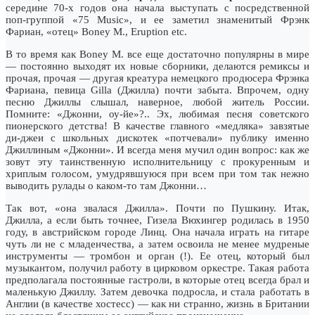
середине 70-х годов она начала выступать с посредственной
поп-группой «75 Music», и ее заметил знаменитый Фрэнк
Фариан, «отец» Boney M., Eruption etc.
В то время как Boney M. все еще достаточно популярны в мире
— постоянно выходят их новые сборники, делаются ремиксы и
прочая, прочая — другая креатура немецкого продюсера Фрэнка
Фариана, певица Gilla (Джилла) почти забыта. Впрочем, одну
песню Джиллы слышал, наверное, любой житель России.
Помните: «Джонни, оу-йе»?.. Эх, любимая песня советского
пионерского детства! В качестве главного «медляка» завзятые
ди-джеи с школьных дискотек «потчевали» публику именно
Джиллиным «Джонни». И всегда меня мучил один вопрос: как же
зовут эту таинственную исполнительницу с прокуренным и
хриплым голосом, умудрявшуюся при всем при том так нежно
выводить рулады о каком-то там Джонни…
Так вот, «она звалася Джилла». Почти по Пушкину. Итак,
Джилла, а если быть точнее, Гизела Вюхингер родилась в 1950
году, в австрийском городе Линц. Она начала играть на гитаре
чуть ли не с младенчества, а затем освоила не менее мудреные
инструменты — тромбон и орган (!). Ее отец, который был
музыкантом, получил работу в цирковом оркестре. Такая работа
предполагала постоянные гастроли, в которые отец всегда брал и
маленькую Джиллу. Затем девочка подросла, и стала работать в
Англии (в качестве хостесс) — как ни странно, жизнь в Британии