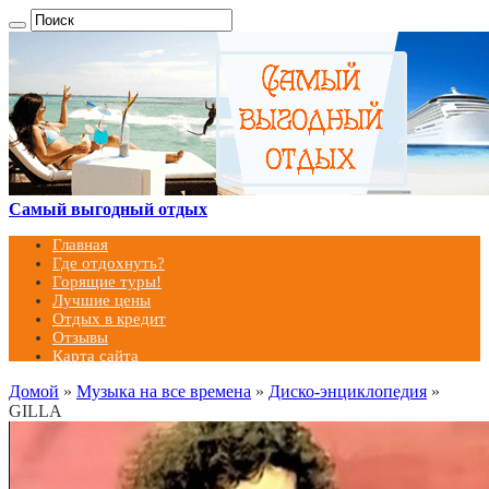
Самый выгодный отдых
Главная
Где отдохнуть?
Горящие туры!
Лучшие цены
Отдых в кредит
Отзывы
Карта сайта
Домой
»
Музыка на все времена
»
Диско-энциклопедия
»
GILLA