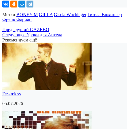
Метки:
BONEY M
GILLA
Gisela Wuchinger
Гизела Вюхингер
Фрэнк Фариан
Предыдущий
GAZEBO
Следующее
Уроки для Ангела
Рекомендуем ещё
Desireless
05.07.2026