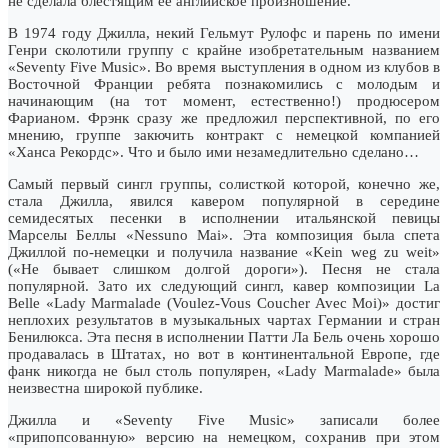
не сделала блестящим ее английское произношение.
В 1974 году Джилла, некий Гельмут Рулофс и парень по имени
Генри сколотили группу с крайне изобретательным названием
«Seventy Five Music». Во время выступления в одном из клубов в
Восточной Франции ребята познакомились с молодым и
начинающим (на тот момент, естественно!) продюсером
Фарианом. Фрэнк сразу же предложил перспективной, по его
мнению, группе закючить контракт с немецкой компанией
«Ханса Рекордс». Что и было ими незамедлительно сделано…
Самый первый сингл группы, солисткой которой, конечно же,
стала Джилла, явился кавером популярной в середине
семидесятых песенки в исполнении итальянской певицы
Марселы Беллы «Nessuno Mai». Эта композиция была спета
Джиллой по-немецки и получила название «Kein weg zu weit»
(«Не бывает слишком долгой дороги»). Песня не стала
популярной. Зато их следующий сингл, кавер композиции La
Belle «Lady Marmalade (Voulez-Vous Coucher Avec Moi)» достиг
неплохих результатов в музыкальных чартах Германии и стран
Бенилюкса. Эта песня в исполнении Патти Ла Бель очень хорошо
продавалась в Штатах, но вот в континентальной Европе, где
фанк никогда не был столь популярен, «Lady Marmalade» была
неизвестна широкой публике.
Джилла и «Seventy Five Music» записали более
«припопсованную» версию на немецком, сохранив при этом