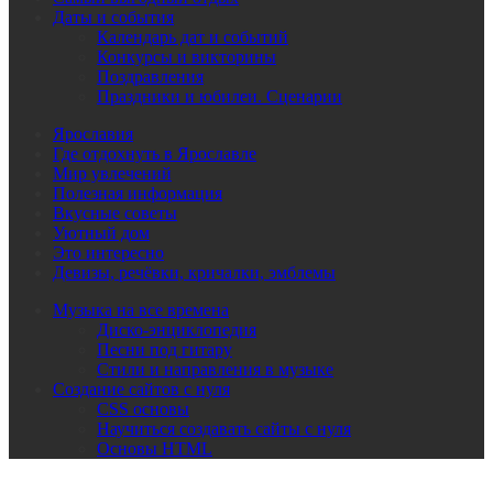
Даты и события
Календарь дат и событий
Конкурсы и викторины
Поздравления
Праздники и юбилеи. Сценарии
Ярославия
Где отдохнуть в Ярославле
Мир увлечений
Полезная информация
Вкусные советы
Уютный дом
Это интересно
Девизы, речёвки, кричалки, эмблемы
Музыка на все времена
Диско-энциклопедия
Песни под гитару
Стили и направления в музыке
Создание сайтов с нуля
CSS основы
Научиться создавать сайты с нуля
Основы HTML