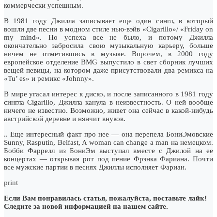
коммерчески успешным.
В 1981 году Джилла записывает еще один сингл, в который
вошли две песни в модном стиле нью-вэйв «Cigarillo»/ «Friday on
my mind». Но успеха все не было, и потому Джилла
окончательно забросила свою музыкальную карьеру, больше
ничем не отметившись в музыке. Впрочем, в 2000 году
европейское отделение BMG выпустило в свет сборник лучших
вещей певицы, на котором даже присутствовали два ремикса на
«Tu’ es» и ремикс «Johnny».
В мире угасал интерес к диско, и после записанного в 1981 году
сингла Cigarillo, Джилла канула в неизвестность. О ней вообще
ничего не известно. Возможно, живет она сейчас в какой-нибудь
австрийской деревне и нянчит внуков.
.. Еще интересный факт про нее — она перепела БониЭмовские
Sunny, Rasputin, Belfast, A woman can change a man на немецком.
Бобби Фаррелл из БониЭм выступал вместе с Джилой на ее
концертах — открывая рот под пение Фрэнка Фариана. Почти
все мужские партии в песнях Джиллы исполняет Фариан.
print
Если Вам понравилась статья, пожалуйста, поставьте лайк!
Следите за новой информацией на нашем сайте.