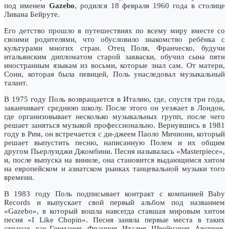
под именем
Gazebo
, родился 18 февраля 1960 года в столице
Ливана Бейруте.
Его детство прошло в путешествиях по всему миру вместе со
своими родителями, что обусловило знакомство ребёнка с
культурами многих стран. Отец Поля, Франческо, будучи
итальянским дипломатом старой закваски, обучил сына пяти
иностранным языкам из восьми, которые знал сам. От матери,
Сони, которая была певицей, Поль унаследовал музыкальный
талант.
В 1975 году Поль возвращается в Италию, где, спустя три года,
заканчивает среднюю школу. После этого он уезжает в Лондон,
где организовывает несколько музыкальных групп, после чего
решает заняться музыкой профессионально. Вернувшись в 1981
году в Рим, он встречается с ди-джеем Паоло Мичиони, который
решает выпустить песню, написанную Полем и их общим
другом Пьерлуиджи Джомбини. Песня называлась «Masterpiece»,
и, после выпуска на виниле, она становится выдающимся хитом
на европейском и азиатском рынках танцевальной музыки того
времени.
В 1983 году Поль подписывает контракт с компанией Baby
Records и выпускает свой первый альбом под названием
«Gazebo», в который вошла навсегда ставшая мировым хитом
песня «I Like Chopin». Песня заняла первые места в таких
странах, как Германия, Франция, Италия, Швейцария, Австрия,