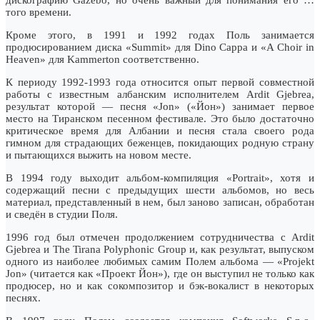
того времени.
Кроме этого, в 1991 и 1992 годах Поль занимается
продюсированием диска «Summit» для Dino Cappa и «A Choir in
Heaven» для Kammerton соответственно.
К периоду 1992-1993 года относится опыт первой совместной
работы с известным албанским исполнителем Ardit Gjebrea,
результат которой — песня «Jon» («Йон») занимает первое
место на Тиранском песенном фестивале. Это было достаточно
критическое время для Албании и песня стала своего рода
гимном для страдающих беженцев, покидающих родную страну
и пытающихся выжить на новом месте.
В 1994 году выходит альбом-компиляция «Portrait», хотя и
содержащий песни с предыдущих шести альбомов, но весь
материал, представленный в нем, был заново записан, обработан
и сведён в студии Поля.
1996 год был отмечен продолжением сотрудничества с Ardit
Gjebrea и The Tirana Polyphonic Group и, как результат, выпуском
одного из наиболее любимых самим Полем альбома — «Projekt
Jon» (читается как «Проект Йон»), где он выступил не только как
продюсер, но и как сокомпозитор и бэк-вокалист в некоторых
песнях.