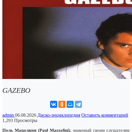
GAZEBO
admin
06.08.2026
Диско-энциклопедия
Оставить комментарий
1,293 Просмотры
Поль Мацолини (Paul Mazzolini)
, знакомый своим слушателям