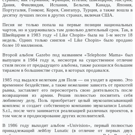
Дания, Финляндия, Испания, Бельгия, Канада, Япония,
Португалия, Гонконг, Корея, Сингапур, Турция, а также вошла в
десятку лучших песен в других странах, включая США.
Песня не только попала на первые позиции национальных
чартов, но и удерживалась там довольно длительный срок. Так, в
Швейцарии в 1983 году «I Like Chopin» была на 1-м месте 18
недель. Одних только синглов «I Like Chopin» было продано
более 10 миллионов.
Второй альбом Gazebo под названием «Telephone Mama» был
выпущен в 1984 году и, несмотря на существенное отличие
стиля песен от предыдущего альбома, также разошелся большим
тиражом в большинстве стран, в которых продавался.
1985 год выдался нелегким для Поля — он уходит в армию. Это
временное бездействие, а также нежелание зависеть от прихотей
рынка, заставляет его пересмотреть свою деятельность после
возвращения из армии. Решив полностью посвятить себя
любимому делу, Поль приобретает целый звукозаписывающий
комплекс и создает собственную компанию звукозаписи Lunatic
S.r.l., после чего занимается реализацией различных проектов, в
том числе и продюсирование других исполнителей.
В 1986 году выходит альбом «Univision», первый полностью
принадлежащий лейблу Lunatic (в отличие от первых двух