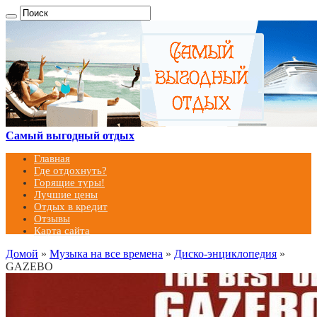
Самый выгодный отдых
Главная
Где отдохнуть?
Горящие туры!
Лучшие цены
Отдых в кредит
Отзывы
Карта сайта
Домой
»
Музыка на все времена
»
Диско-энциклопедия
»
GAZEBO