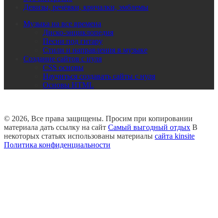
Девизы, речёвки, кричалки, эмблемы
Музыка на все времена
Диско-энциклопедия
Песни под гитару
Стили и направления в музыке
Создание сайтов с нуля
CSS основы
Научиться создавать сайты с нуля
Основы HTML
© 2026, Все права защищены. Просим при копировании
материала дать ссылку на сайт
Самый выгодный отдых
В
некоторых статьях использованы материалы
сайта kinsite
Политика конфиденциальности