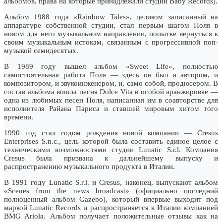
альбомов, права на которые принадлежали студии Baby Records).
Альбом 1988 года «Rainbow Tales», целиком записанный на
аппаратуре собственной студии, стал первым шагом Поля в
новом для него музыкальном направлении, попытке вернуться к
своим музыкальным истокам, связанным с прогрессивной поп-
музыкой семидесятых.
В 1989 году вышел альбом «Sweet Life», полностью
самостоятельная работа Поля — здесь он был и автором, и
композитором, и звукоинженером, и, само собой, продюсером. В
состав альбома вошла песня Dolce Vita в особой аранжировке —
одна из любимых песен Поля, написанная им в соавторстве для
исполнителя Райана Париса и ставшей мировым хитом того
времени.
1990 год стал годом рождения новой компании — Cresus
Enterprises S.n.c., цель которой была составить единое целое с
техническими возможностями студии Lunatic S.r.l. Компания
Cresus была призвана к дальнейшему выпуску и
распространению музыкального продукта в Италии.
В 1991 году Lunatic S.r.l. и Cresus, наконец, выпускают альбом
«Scenes from the news broadcast» (официально последний
полноценный альбом Gazebo), который впервые выходит под
маркой Lunatic Records и распространяется в Италии компанией
BMG Ariola. Альбом получает положительные отзывы как на