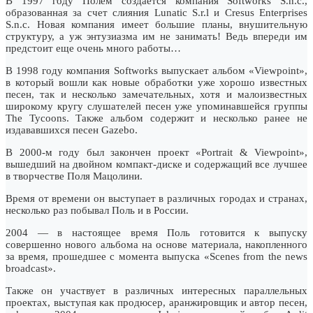
В 1997 году Полем создается компания Softworks S.n.c.,
образованная за счет слияния Lunatic S.r.l и Cresus Enterprises
S.n.c. Новая компания имеет большие планы, внушительную
структуру, а уж энтузиазма им не занимать! Ведь впереди им
предстоит еще очень много работы…
В 1998 году компания Softworks выпускает альбом «Viewpoint»,
в который вошли как новые обработки уже хорошо известных
песен, так и несколько замечательных, хотя и малоизвестных
широкому кругу слушателей песен уже упоминавшейся группы
The Tycoons. Также альбом содержит и несколько ранее не
издававшихся песен Gazebo.
В 2000-м году был закончен проект «Portrait & Viewpoint»,
вышедший на двойном компакт-диске и содержащий все лучшее
в творчестве Поля Мацолини.
Время от времени он выступает в различных городах и странах,
несколько раз побывал Поль и в России.
2004 — в настоящее время Поль готовится к выпуску
совершенно нового альбома на основе материала, накопленного
за время, прошедшее с момента выпуска «Scenes from the news
broadcast».
Также он участвует в различных интересных параллельных
проектах, выступая как продюсер, аранжировщик и автор песен,