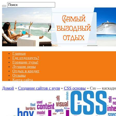
Главная
Где отдохнуть?
Горящие туры!
Лучшие цены
Отдых в кредит
Отзывы
Карта сайта
Домой
»
Создание сайтов с нуля
»
CSS основы
»
Css — каскадн