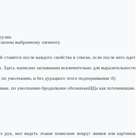
рузки.
исвоены выбранному элементу.
ой ставится после каждого свойства в списке, если после него идет
. Здесь написано заглавными исключительно для выразительности
к по умолчанию, и без дурацкого этого подчеркивания :0)
енные, по умолчанию бродилками обозначаюЦЦа как потемневшие.
х рук, мог видеть этакие повисшие вокруг линков или картинок