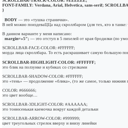
SCROLLBAR-TRACK-COLOR: #EEEEEE;
FONT-FAMILY: Verdana, Arial, Helvetica, sans-serif; SCR
}
BODY
— это «тушка странички».
В ней можно поиздеваЦЦа над скроллбаром (для тех, кто в танке:
В данном варианте у меня написано:
margin=»5″;
— это отступ в 5 пихелей от края бродилки (по ум
SCROLLBAR-FACE-COLOR: #FFFFFF;
морда лица скроллбара. То есть раскрашивает самую большую по
SCROLLBAR-HIGHLIGHT-COLOR: #FFFFFF;
это блик на ползунке и кубиках со стрелками
SCROLLBAR-SHADOW-COLOR: #FFFFFF;
это «тень» — продолжение «блика», (то же самое, только нижняя 
COLOR: #666666;
это цвет вообще…
SCROLLBAR-3DLIGHT-COLOR: #AAAAAA;
это тонюсенькая каемочка вокруг каждой детальки
SCROLLBAR-ARROW-COLOR: #999999;
цвет треугольных стрелок вверху и внизу линейки