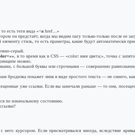
то есть теги вида «<
a
href…»
тором он предстаёт, когда мы видим пагу только-только после ее заг
 элементу стиль, то есть праметры, какие будут автоматически пр
темно-серый.
olor=»»
, в то время как в CSS — «color: имя цвета;», точка с запят
 принципе можно.
авными, с большой буквы или строчными — совершенно равнозначно
 нам бродилка покажет линк в виде простого текста — не синего, ка
осещенные уже ссылки. Если вы замечали раньше — то они, посещ
тся по изначальному состоянию.
 ссылки?
 него курсором. Если присматривался иногда, вследствие кривы