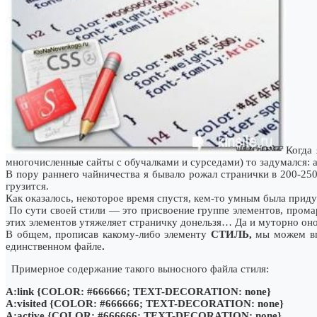
Когда 
многочисленные сайты с обучалками и сурседами) то задумался: 
В пору раннего чайничества я бывало рожал странички в 200-250
грузится.
Как оказалось, некоторое время спустя, кем-то умным была приду
По сути своей стили — это присвоение группе элементов, прома
этих элементов утяжеляет страничку донельзя… Да и муторно оно
В общем, прописав какому-либо элементу
СТИЛЬ,
мы можем вп
единственном файле
.
Примерное содержание такого выносного файла стиля:
A:link {COLOR: #666666; TEXT-DECORATION: none}
A:visited {COLOR: #666666; TEXT-DECORATION: none}
A:active {COLOR: #666666; TEXT-DECORATION: none}