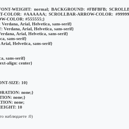
; FONT-WEIGHT: normal; BACKGROUND: #FBFBFB; SCROL
HT-COLOR: #AAAAAA; SCROLLBAR-ARROW-COLOR: #9999
DOW-COLOR: #555555;}
ana, Arial, Helvetica, sans-serif}
dana, Arial, Helvetica, sans-serif}
na, Arial, Helvetica, sans-serif}
a, sans-serif}
al, Helvetica, sans-serif}
, sans-serif}
t-align: center}
 FONT-SIZE: 10}
ORATION: none;}
TION: none;}
TION: none;
 HEIGHT: 10
го наблюдаете :0)