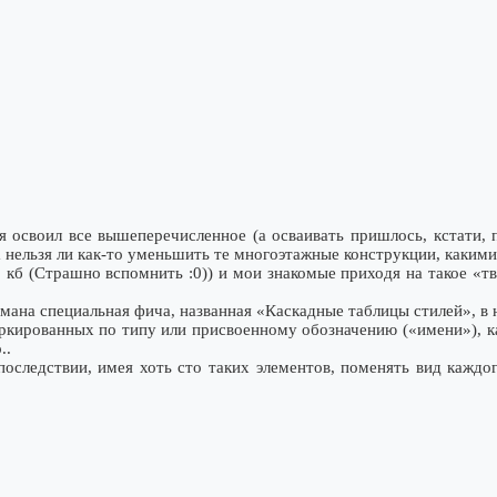
я освоил все вышеперечисленное (а осваивать пришлось, кстати,
а нельзя ли как-то уменьшить те многоэтажные конструкции, каким
 кб (Страшно вспомнить :0)) и мои знакомые приходя на такое «тв
мана специальная фича, названная «Каскадные таблицы стилей», в 
ркированных по типу или присвоенному обозначению («имени»), к
..
оследствии, имея хоть сто таких элементов, поменять вид каждо