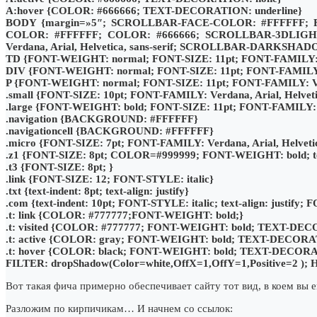
A:hover {COLOR: #666666; TEXT-DECORATION: underline}
BODY {margin=»5″; SCROLLBAR-FACE-COLOR: #FFFFFF
COLOR: #FFFFFF; COLOR: #666666; SCROLLBAR-3DLIG
Verdana, Arial, Helvetica, sans-serif; SCROLLBAR-DARKSHA
TD {FONT-WEIGHT: normal; FONT-SIZE: 11pt; FONT-FAMILY: Verd
DIV {FONT-WEIGHT: normal; FONT-SIZE: 11pt; FONT-FAMILY: Ver
P {FONT-WEIGHT: normal; FONT-SIZE: 11pt; FONT-FAMILY: Verda
.small {FONT-SIZE: 10pt; FONT-FAMILY: Verdana, Arial, Helvetic
.large {FONT-WEIGHT: bold; FONT-SIZE: 11pt; FONT-FAMILY: Ari
.navigation {BACKGROUND: #FFFFFF}
.navigationcell {BACKGROUND: #FFFFFF}
.micro {FONT-SIZE: 7pt; FONT-FAMILY: Verdana, Arial, Helvetica
.z1 {FONT-SIZE: 8pt; COLOR=#999999; FONT-WEIGHT: bold; tex
.t3 {FONT-SIZE: 8pt; }
.link {FONT-SIZE: 12; FONT-STYLE: italic}
.txt {text-indent: 8pt; text-align: justify}
.com {text-indent: 10pt; FONT-STYLE: italic; text-align: justify;
.t: link {COLOR: #777777;FONT-WEIGHT: bold;}
.t: visited {COLOR: #777777; FONT-WEIGHT: bold; TEXT-DEC
.t: active {COLOR: gray; FONT-WEIGHT: bold; TEXT-DECORA
.t: hover {COLOR: black; FONT-WEIGHT: bold; TEXT-DECORA
FILTER: dropShadow(Color=white,OffX=1,OffY=1,Positive=2 );
Вот такая фича примерно обеспечивает сайту тот вид, в коем вы е
Разложим по кирпичикам… И начнем со ссылок: