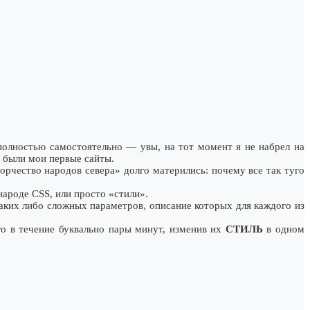
 полностью самостоятельно — увы, на тот момент я не набрел на
и были мои первые сайты.
орчество народов севера» долго матерились: почему все так туго
народе CSS, или просто «стили».
аких либо сложных параметров, описание которых для каждого из
го в течение буквально пары минут, изменив их
СТИЛЬ
в одном