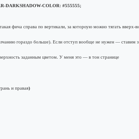
OLLBAR-DARKSHADOW-COLOR: #555555;
 такая фича справа по вертикали, за котороую можно тягать вверх-в
олчанию гораздо больше). Если отступ вообще не нужен — ставим з
верхность заданным цветом. У меня это — в тон странице
грань и правая
)