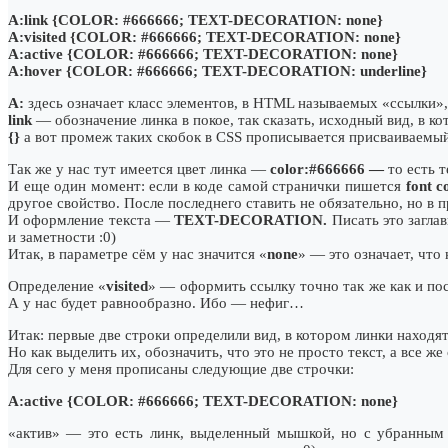
A:link {COLOR: #666666; TEXT-DECORATION: none}
A:visited {COLOR: #666666; TEXT-DECORATION: none}
A:active {COLOR: #666666; TEXT-DECORATION: none}
A:hover {COLOR: #666666; TEXT-DECORATION: underline}
А:
здесь означает класс элементов, в HTML называемых «ссылки», 
link
— обозначение линка в покое, так сказать, исходный вид, в ко
{}
а вот промеж таких скобок в CSS прописывается присваиваемый
Так же у нас тут имеется цвет линка —
color:#666666 —
то есть 
И еще один момент: если в коде самой странички пишется
font c
другое свойство. После последнего ставить не обязательно, но в
И оформление текста —
TEXT-DECORATION.
Писать это загл
и заметности :0)
Итак, в параметре сём у нас значится «
none
»
— это означает, что
Определение «
visited
» — оформить ссылку точно так же как и п
А у нас будет равнообразно. Ибо — нефиг…
Итак: первые две строки определили вид, в котором линки находя
Но как выделить их, обозначить, что это не просто текст, а все же
Для сего у меня прописаны следующие две строчки:
A:active {COLOR: #666666; TEXT-DECORATION: none}
«актив» — это есть линк, выделенный мышкой, но с убранным с