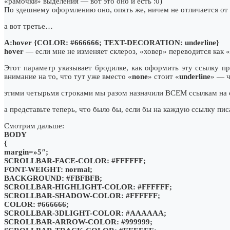
«рамочки» выделения — вот это оно и есть :0)
По здешнему оформлению оно, опять же, ничем не отличается от 
а вот третье…
A:hover {COLOR: #666666; TEXT-DECORATION: underline}
hover
— если мне не изменяет склероз, «ховер» переводится как «п
Этот параметр указывает бродилке, как оформить эту ссылку пр
внимание на то, что тут уже вместо «
none
» стоит «
underline
» — ч
этими четырьмя строками мы разом назначили ВСЕМ ссылкам на ст
а представьте теперь, что было бы, если бы на каждую ссылку писа
Смотрим дальше:
BODY
{
margin=»5″;
SCROLLBAR-FACE-COLOR: #FFFFFF;
FONT-WEIGHT: normal;
BACKGROUND: #FBFBFB;
SCROLLBAR-HIGHLIGHT-COLOR: #FFFFFF;
SCROLLBAR-SHADOW-COLOR: #FFFFFF;
COLOR: #666666;
SCROLLBAR-3DLIGHT-COLOR: #AAAAAA;
SCROLLBAR-ARROW-COLOR: #999999;