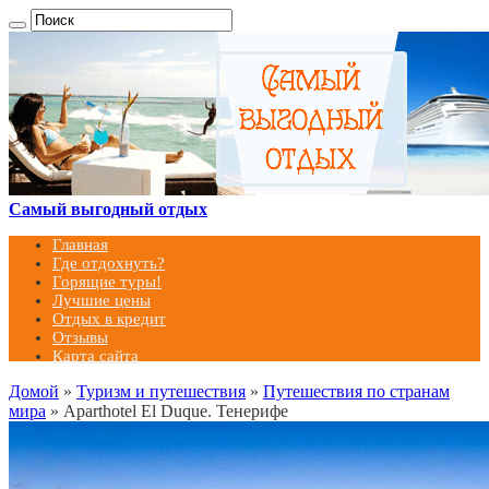
Самый выгодный отдых
Главная
Где отдохнуть?
Горящие туры!
Лучшие цены
Отдых в кредит
Отзывы
Карта сайта
Домой
»
Туризм и путешествия
»
Путешествия по странам
мира
»
Aparthotel El Duque. Тенерифе