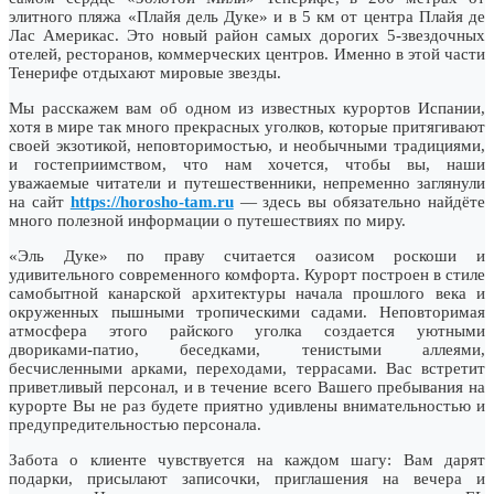
элитного пляжа «Плайя дель Дуке» и в 5 км от центра Плайя де
Лас Америкас. Это новый район самых дорогих 5-звездочных
отелей, ресторанов, коммерческих центров. Именно в этой части
Тенерифе отдыхают мировые звезды.
Мы расскажем вам об одном из известных курортов Испании,
хотя в мире так много прекрасных уголков, которые притягивают
своей экзотикой, неповторимостью, и необычными традициями,
и гостеприимством, что нам хочется, чтобы вы, наши
уважаемые читатели и путешественники, непременно заглянули
на сайт
https://horosho-tam.ru
— здесь вы обязательно найдёте
много полезной информации о путешествиях по миру.
«Эль Дуке» по праву считается оазисом роскоши и
удивительного современного комфорта. Курорт построен в стиле
самобытной канарской архитектуры начала прошлого века и
окруженных пышными тропическими садами. Неповторимая
атмосфера этого райского уголка создается уютными
двориками-патио, беседками, тенистыми аллеями,
бесчисленными арками, переходами, террасами. Вас встретит
приветливый персонал, и в течение всего Вашего пребывания на
курорте Вы не раз будете приятно удивлены внимательностью и
предупредительностью персонала.
Забота о клиенте чувствуется на каждом шагу: Вам дарят
подарки, присылают записочки, приглашения на вечера и