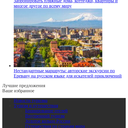
Забронировать пляжные дома, коттеджи, квартиры и
многое другое по всему миру
Нестандартные маршруты: авторские экскурсии по
Еревану на русском языке для искателей приключений
Лучшие предложения
Ваше избранное
Новости туризма
Туризм и путешествия
Бронирование отелей
Внутренний туризм
Золотое кольцо России
Путешествия по странам мира