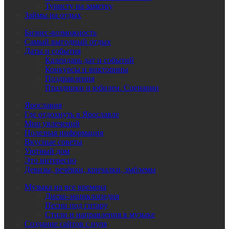
Туристу на заметку
Займы на отдых
Бизнес-возможность
Самый выгодный отдых
Даты и события
Календарь дат и событий
Конкурсы и викторины
Поздравления
Праздники и юбилеи. Сценарии
Ярославия
Где отдохнуть в Ярославле
Мир увлечений
Полезная информация
Вкусные советы
Уютный дом
Это интересно
Девизы, речёвки, кричалки, эмблемы
Музыка на все времена
Диско-энциклопедия
Песни под гитару
Стили и направления в музыке
Создание сайтов с нуля