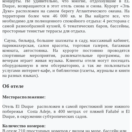
концерты. Не удивительно, что многие, отдохнувшие в EL
Duque, возвращаются в этот отель снова и снова. Курорт «Эль
Дуке» расположен на самом берегу Атлантического океана. На
территории более чем 46 000 кв. м Вы найдете все, что
необходимо для полноценного спокойного отдыха: 4 ресторана с
самой разнообразной кухней, 6 тематических баров, бассейны,
просторные тенистые террасы для отдыха.
Сауна, бильярд, большие шахматы в саду, массажный кабинет,
парикмахерская, салон красоты, торговая галерея, багажная
комната, автостоянка. На курорте постоянно проводятся
спортивные мероприятия, развлекательные программы, по
вечерам играет живая музыка. Клиенты отеля могут посещать
оборудованную в нем обсерваторию, а так же пользоваться
услугами интернет-кафе, и библиотеки (газеты, журналы и книги
на разных языках).
Об отеле
Месторасположение:
Отель El Duque расположен в самой престижной зоне южного
побережья Costa Adeje, в 400 метрах от пляжей Fañabé и El
Duque, в окружении субтропических садов.
Количество номеров:
В отеле 210 просторных номеров с видом на море, бассейн или