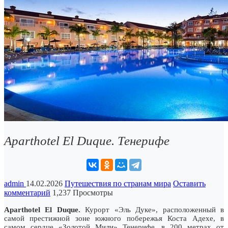
Aparthotel El Duque. Тенерифе
admin
14.02.2026
Путешествия по странам мира
Оставить
комментарий
1,237 Просмотры
Aparthotel El Duque.
Курорт «Эль Дуке», расположенный в
самой престижной зоне южного побережья Коста Адехе, в
самом сердце «Золотой Мили» Тенерифе, в 200 метрах от