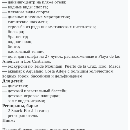
— дайвинг-центр на пляже отеля;
— водные виды спорта;
— пляжные виды спорта;
— дневные и ночные мероприятия;
— гигантские шахматы;
— стрельба из ряда пневматических пистолетов;
— бильярд;
— Spa-центр;
— водное поло;
— бинго;
— настольный теннис;
— поля для гольфа на 27 лунок, расположенные в Playa de las
Américas и Los Cristianos;
— экскурсии по Teide Mountain, Puerto de la Cruz, Icod, Masca;
— аквапарк Aqualand Costa Adeje с большим количеством
водных горок, бассейнов и дельфинарием.
Для детей:
— дискотеки;
— детский плавательный бассейн;
— детские игровые площадки;
— зал с видео-играми;
Рестораны, бары:
— 2 Snack-Bar à la carte;
— ресторан отеля.
Пляж:
Песчаный пляж, лежаки, шезлонги, зонтики.