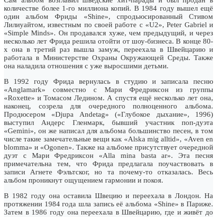
количестве более 1-го миллиона копий. В 1984 году вышел ещё
один альбом Фриды «Shine», спродьюсированный Стивом
Лилиуайтом, известным по своей работе с «U2», Peter Gabriel и
«Simple Minds». Он продавался хуже, чем предыдущий, и через
несколько лет Фрида решила отойти от шоу-бизнеса. В конце 80-
х она в третий раз вышла замуж, переехала в Швейцарию и
работала в Министерстве Охраны Окружающей Среды. Также
она наладила отношения с уже выросшими детьми.
В 1992 году Фрида вернулась в студию и записала песню
«Anglamark» совместно с Мари Фредриксон из группы
«Roxette» и Томасом Ледином. А спустя ещё несколько лет она,
наконец, созрела для очередного полноценного альбома.
Продюсером «Djupa Andetag» («Глубокое дыхание», 1996)
выступил Андерс Гленмарк, бывший участник поп-дуэта
«Gemini», он же написал для альбома большинство песен, в том
числе такие замечательные вещи как «Alska mig alltid», «Aven en
blomma» и «Ogonen». Также на альбоме присутствует очередной
дуэт с Мари Фредриксон «Alla mina basta ar». Эта песня
примечательна тем, что Фрида предлагала поучаствовать в
записи Агнете Фэльтског, но та почему-то отказалась. Весь
альбом проникнут ощущением гармонии и покоя.
В 1982 году она оставила Швецию и переехала в Лондон. На
протяжении 1984 года шла запись её альбома «Shine» в Париже.
Затем в 1986 году она переехала в Швейцарию, где и живёт до