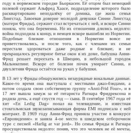
году в норвежском городке Бьоркасен. Её отцом был немецкий
полевой сержант Альфред Хаасе, подразделение которого было
расквартировано неподалёку от домика, где жила семья
Лингстад. Завоевав доверие молодой девушки Синни Лингстад
(матери Фриды), сержант стал встречаться с ней, и вскоре Синни
поняла, что она беременна. Но их отношения длились недолго:
война подходила к концу, и немцев вскоре вышибли из Норвегии.
Подобные близкие отношения в Норвегии вовсе не
приветствовались, и после того, как с членами их семьи
перестали здороваться даже родные и близкие, и не
прекращалось регулярное битье окон в их доме, бабушка Анни-
Фрид решает переехать в Швецию, в небольшой городок
Мальмкепинг. Вскоре от болезни почек умирает Синни, и
двухлетняя Фрида остаётся на руках у бабушки.
В 13 лет у Фриды обнаружились незаурядные вокальные данные.
Какое-то время она выступала с местными джаз-бэндами, а
потом создала свою собственную группу «Anni-Frid Four», и в
17 лет вышла замуж за её гитариста Рагнара Фридрексона и
родила дочь, а ещё спустя год — сына. В сентябре 1967 года её
хит «En Ledig Dag» попал на телевидение, и известная
стокгольмская звукозаписывающая фирма EMI подписала с ней
контракт. В 1969 году Анни-Фрид приняла участие в конкурсе
«Евровидение» и заняла 4-ое место в шведском отборочном
туре с песней «Harlig ar var jord». Но семья Фриды и Рагнара
просуществовала недолго: поняв, что это человек не её мечты,