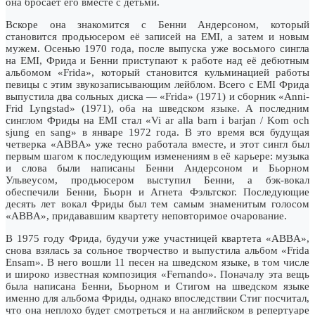
она бросает его вместе с детьми.
Вскоре она знакомится с Бенни Андерсоном, который
становится продьюсером её записей на EMI, а затем и новым
мужем. Осенью 1970 года, после выпуска уже восьмого сингла
на EMI, Фрида и Бенни приступают к работе над её дебютным
альбомом «Frida», который становится кульминацией работы
певицы с этим звукозаписывающим лейблом. Всего с EMI Фрида
выпустила два сольных диска — «Frida» (1971) и сборник «Anni-
Frid Lyngstad» (1971), оба на шведском языке. А последним
синглом Фриды на EMI стал «Vi ar alla barn i barjan / Kom och
sjung en sang» в январе 1972 года. В это время вся будущая
четверка «ABBA» уже тесно работала вместе, и этот сингл был
первым шагом к последующим изменениям в её карьере: музыка
и слова были написаны Бенни Андерсоном и Бьорном
Ульвеусом, продьюсером выступил Бенни, а бэк-вокал
обеспечили Бенни, Бьорн и Агнета Фэльтског. Последующие
десять лет вокал Фриды был тем самым знаменитым голосом
«ABBA», придававшим квартету неповторимое очарование.
В 1975 году Фрида, будучи уже участницей квартета «ABBA»,
снова взялась за сольное творчество и выпустила альбом «Frida
Ensam». В него вошли 11 песен на шведском языке, в том числе
и широко известная композиция «Fernando». Поначалу эта вещь
была написана Бенни, Бьорном и Стигом на шведском языке
именно для альбома Фриды, однако впоследствии Стиг посчитал,
что она неплохо будет смотреться и на английском в репертуаре