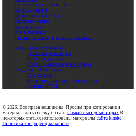
Где отдохнуть в Ярославле
Мир увлечений
Полезная информация
Вкусные советы
Уютный дом
Это интересно
Девизы, речёвки, кричалки, эмблемы
Музыка на все времена
Диско-энциклопедия
Песни под гитару
Стили и направления в музыке
Создание сайтов с нуля
CSS основы
Научиться создавать сайты с нуля
Основы HTML
© 2026, Все права защищены. Просим при копировании
материала дать ссылку на сайт
Самый выгодный отдых
В
некоторых статьях использованы материалы
сайта kinsite
Политика конфиденциальности