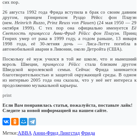
сих пор.
26 августа 1992 года Фрида вступила в брак со своим давним
другом, принцем Генрихом Руццо Рёйсс фон Плауэн
(нем.
Heinrich Ruzzo, Prinz Reuss von Plauen
) (24 мая 1950 — 29
октября 1999). С тех пор она официально именуется
Её
Светлость принцесса Анни-Фрид Рёйсс фон Плауэн
. Принц
Генрих умер от рака в 1999 году, а годом раньше, 13 января
1998 года, её 30-летняя дочь — Лиса-Лотте погибла в
автомобильной аварии в Ливонии, около Детройта (США).
Поскольку её муж учился в той же школе, что и нынешний
король Швеции,
принцесса Рёйсс
стала близким другом
Шведской королевской семьи. Сейчас Фрида занимается
благотворительностью и защитой окружающей среды. В одном
из интервью 2005 года она сказала, что у неё нет интереса к
продолжению музыкальной карьеры.
print
Если Вам понравилась статья, пожалуйста, поставьте лайк!
Следите за новой информацией на нашем сайте.
Метки:
ABBA
Анни-Фрид Лингстад
Фрида