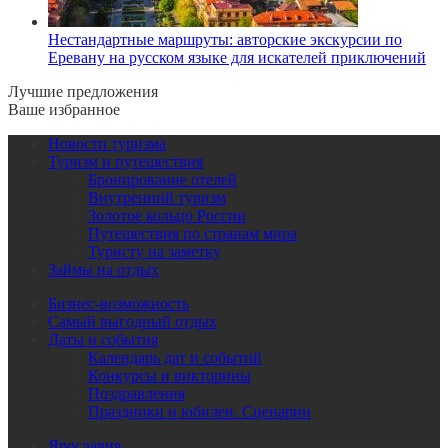
Нестандартные маршруты: авторские экскурсии по
Еревану на русском языке для искателей приключений
Лучшие предложения
Ваше избранное
Новости туризма
Туризм и путешествия
Бронирование отелей
Внутренний туризм
Золотое кольцо России
Путешествия по странам мира
Туристу на заметку
Займы на отдых
Бизнес-возможность
Самый выгодный отдых
Даты и события
Календарь дат и событий
Конкурсы и викторины
Поздравления
Праздники и юбилеи. Сценарии
Ярославия