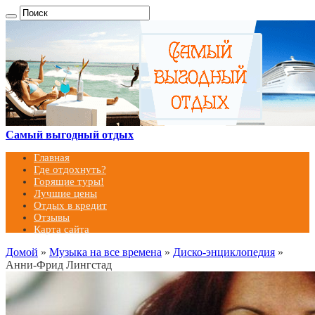
Самый выгодный отдых
Главная
Где отдохнуть?
Горящие туры!
Лучшие цены
Отдых в кредит
Отзывы
Карта сайта
Домой
»
Музыка на все времена
»
Диско-энциклопедия
»
Анни-Фрид Лингстад