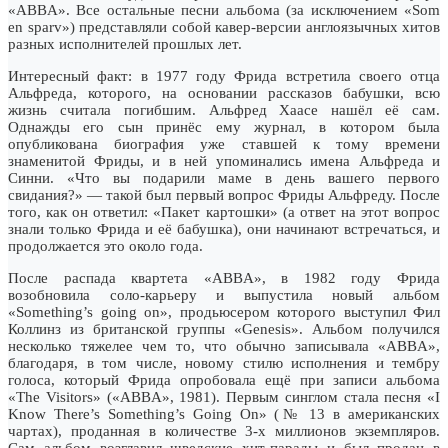
«ABBA». Все остальные песни альбома (за исключением «Som
en sparv») представляли собой кавер-версии англоязычных хитов
разных исполнителей прошлых лет.
Интересный факт: в 1977 году Фрида встретила своего отца
Альфреда, которого, на основании рассказов бабушки, всю
жизнь считала погибшим. Альфред Хаасе нашёл её сам.
Однажды его сын принёс ему журнал, в котором была
опубликована биография уже ставшей к тому времени
знаменитой Фриды, и в ней упоминались имена Альфреда и
Синни. «Что вы подарили маме в день вашего первого
свидания?» — такой был первый вопрос Фриды Альфреду. После
того, как он ответил: «Пакет картошки» (а ответ на этот вопрос
знали только Фрида и её бабушка), они начинают встречаться, и
продолжается это около года.
После распада квартета «ABBA», в 1982 году Фрида
возобновила соло-карьеру и выпустила новый альбом
«Something’s going on», продьюсером которого выступил Фил
Коллинз из британской группы «Genesis». Альбом получился
несколько тяжелее чем то, что обычно записывала «ABBA»,
благодаря, в том числе, новому стилю исполнения и тембру
голоса, который Фрида опробовала ещё при записи альбома
«The Visitors» («ABBA», 1981). Первым синглом стала песня «I
Know There’s Something’s Going On» (№ 13 в американских
чартах), проданная в количестве 3-х миллионов экземпляров.
Сам альбом возглавил шведские хит-парады и был продан в