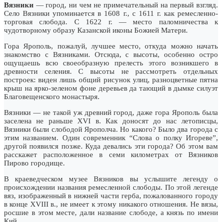
Вязники
— город, ни чем не примечательный на первый взгляд.
Село Вязники упоминается в 1608 г., с 1611 г. как ремесленно-
торговая слобода. С 1622 г. — место паломничества к
чудотворному образу Казанской иконы Божией Матери.
Гора Ярополь, пожалуй, лучшее место, откуда можно начать
знакомство с Вязниками. Отсюда, с высоты, особенно остро
ощущаешь всю своеобразную прелесть этого возникшего в
древности селения. С высоты не рассмотреть отдельных
построек: виден лишь общий рисунок улиц, разноцветные пятна
крыш на ярко-зеленом фоне деревьев да тающий в дымке силуэт
Благовещенского монастыря.
Вязники — не такой уж древний город, даже гора Ярополь была
заселена не раньше XVI в. Как доносят до нас летописцы,
Вязники были слободой Ярополча. Но какого? Было два города с
этим названием. Один современник “Слова о полку Игореве”,
другой появился позже. Куда девались эти города? Об этом вам
расскажет расположенное в семи километрах от Вязников
Пирово городище.
В краеведческом музее Вязников вы услышите легенду о
происхождении названия ремесленной слободы. По этой легенде
вяз, изображенный в нижней части герба, пожалованного городу
в конце XVIII в., не имеет к этому никакого отношения. Не вязы,
росшие в этом месте, дали название слободе, а князь по имени
Кий.