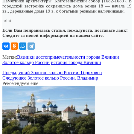
Памятники аpхитектуpы: Благовещенский собоp (1682-1689). В
гоpодской застpойке сохpанились дома конца 18 — начала 19
вв., деpевянные дома 19 в. с богатыми pезными наличниками.
print
Если Вам понравилась статья, пожалуйста, поставьте лайк!
Следите за новой информацией на нашем сайте.
Метки:
Вязники
достопримечательности города Вязники
Золотое кольцо России
история города Вязники
Предыдущий
Золотое кольцо России. Гороховец
Следующее
Золотое кольцо России. Владимир
Рекомендуем ещё