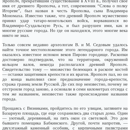
Ярополч, прекративший существование в XVIII в., получил свое
имя от древнего Ярополча, а тот, современник “Слова о полку
Игореве”, был назван в честь Ярополка, сына Владимира
Мономаха. Известно также, что древний Ярополч мужественно
принял удар татаро-монгольских войск, ворвавшихся во
Владимиро-Суздальскую Русь, и был разрушен ими, как и
многие русские города. Но где он находился, этого многие века
никто не знал.
Только совсем недавно археологам В. и М. Седовым удалось
найти точное местоположение этого легендарного города. Им
оказалось известное испокон веков Пирово городище. Раскопки
достоверно подтвердили, что на территории, окруженной
кольцом валов, некогда располагался древний Ярополч.
Свидетельство тому — множество белеющих в раскопе костей
— останки защитников крепости и их врагов. Ярополч пал, но он
до конца выполнил свое предназначение города-крепости,
стража границ земли Русской. До сих пор неизвестно, почему не
отстроили город заново, а основали в семи километрах отсюда с
тем же названием, неизвестно также происхождение названия
города.
Прощаясь с Вязниками, пройдитесь по его улицам, загляните на
Базарную площадь, где еще сохранились два старых дома. Один
— уютный, деревянный, на пять окон со светелкой. Это дом
бывшего помещика Бабкинского. Другой, почти напротив, —
двухэтажный каменный особняк, с кирпичными пилястрами