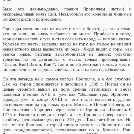
Было это давным-давно, правил Ярополчем лютый и
несправедливый князь Кий. Невзлюбили его холопы за чинимые
им жестокость и притеснения.
Однажды князь поехал на охоту и увяз в болоте, да так крепко,
что ни конь, ни князь выбраться не могли. Прибежал в город
верный княжеский слуга и стал созывать народ — помочь князю.
Услыхав эту весть, высыпал народ на гору, но только не спешит
ненавистного князя вызволять из беды. Люди видят с горы, как
бьется князь, пытаясь высвободиться из цепких объятий
трясины, но не двигаются с места, только приговаривают:
“Вязни, Кий! Вязни, Кий!”. Так и погиб жестокий князь, а место,
где впоследствии выросла слобода, стало называться Вязники.
Но эта легенда не о самом городе Ярополче, а о его слободе.
Сам же город упоминается в летописи в 1389 г. Потом он на
целые столетия выпал из поля зрения летописцев и вновь
появился в конце XVII в. уже как “Велицый град Ярополч”.
Правда, уже в конце XVIII в. его стали вытеснять удачно
расположенные на торговых путях Москва и Нижний Новгород.
Пошел активный процесс переселения из Ярополча в Вязники. В
1775 г. Вязники получили герб, а сам Ярополч превратился в
слободу, насчитывающую всего 210 душ. Так исчез Ярополч. Но
это не тот Ярополч, который служил звеном в оборонительной
цепи городов-крепостей, расположенных по р. Клязьме. Наш