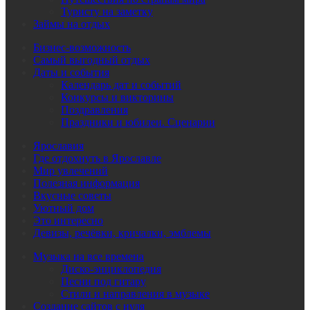
Туристу на заметку
Займы на отдых
Бизнес-возможность
Самый выгодный отдых
Даты и события
Календарь дат и событий
Конкурсы и викторины
Поздравления
Праздники и юбилеи. Сценарии
Ярославия
Где отдохнуть в Ярославле
Мир увлечений
Полезная информация
Вкусные советы
Уютный дом
Это интересно
Девизы, речёвки, кричалки, эмблемы
Музыка на все времена
Диско-энциклопедия
Песни под гитару
Стили и направления в музыке
Создание сайтов с нуля