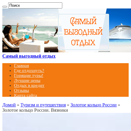
Самый выгодный отдых
Главная
Где отдохнуть?
Горящие туры!
Лучшие цены
Отдых в кредит
Отзывы
Карта сайта
Домой
»
Туризм и путешествия
»
Золотое кольцо России
»
Золотое кольцо России. Вязники