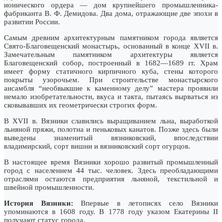
ионического ордера — дом крупнейшего промышленника-
фабриканта В. Ф. Демидова. Два дома, отражающие две эпохи в
развитии России.
Самым древним архитектурным памятником города является
Свято-Благовещенский монастырь, основанный в конце XVII в.
Замечательным памятником архитектуры является
Благовещенский собор, построенный в 1682—1689 гг. Храм
имеет форму статичного кирпичного куба, стены которого
покрыты узорочьем. При строительстве монастырского
ансамбля “необвыкшие к каменному делу” мастера проявили
немало изобретательности, вкуса и такта, пытаясь вырваться из
сковывавших их геометрически строгих форм.
В XVII в. Вязники славились выращиванием льна, выработкой
льняной пряжи, полотна и пеньковых канатов. Позже здесь были
выведены знаменитый вязниковский, впоследствии
владимирский, сорт вишни и вязниковский сорт огурцов.
В настоящее время Вязники хорошо развитый промышленный
город с населением 44 тыс. человек. Здесь преобладающими
отраслями остаются предприятия льняной, текстильной и
швейной промышленности.
История
Вязники:
Впервые в летописях село Вязники
упоминаются в 1608 году. В 1778 году указом Екатерины II
получают статус города.