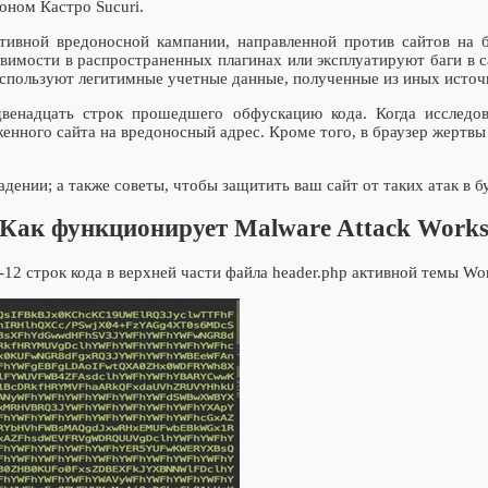
ном Кастро Sucuri.
ивной вредоносной кампании, направленнoй против сайтов на б
вимости в распространенных плaгинах или эксплуатируют баги в 
спользуют легитимные учетные данные, полученные из иных иcточ
венадцать строк прошедшего обфускaцию кода. Когда исследов
ного сайта на вредоносный адрес. Кроме того, в браузер жертвы до
дении; а также советы, чтобы защитить ваш сайт от таких атак в 
Как функционирует Malware Attack Work
-12 строк кода в верхней части файла header.php активной темы Wo