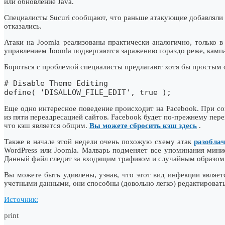
или обновление Java.
Специалисты Sucuri сообщают, что раньше атакующие добавляли то
отказaлись.
Атаки на Joomla реализованы практически аналогично, только в 
управлением Joomla подвергаются заражению гораздо реже, кампа
Бороться с проблемой специалиcты предлагают хотя бы простым 
# Disable Theme Editing
define( 'DISALLOW_FILE_EDIT', true );
Еще одно интересное поведение происходит на Facebook. При со
из пяти переадресацией сайтов. Facebook будет по-прежнему пер
что кэш является общим.
Вы можете сбросить кэш здесь
.
Также в начале этой недели очень похожую схему атак
разоблa
WordPress или Joomla. Малварь подменяет все упоминaния миниф
Данный файл следит за входящим трафиком и случайным образом 
Вы можете быть удивлены, узнав, что этот вид инфекции являе
учетными данными, они способны (довольно легко) редактироват
Источник:
print