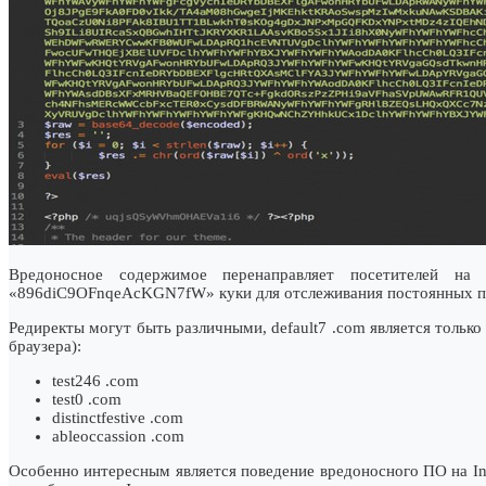
Вредоносное содержимое перенаправляет посетителей на 
«896diC9OFnqeAcKGN7fW» куки для отслеживания постоянных посе
Редиректы могут быть различными, default7 .com является тольк
браузера):
test246 .com
test0 .com
distinctfestive .com
ableoccassion .com
Особенно интересным является поведение вредоносного ПО на Inte