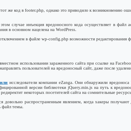
т же код в footer.php, однако это пpиводило к возникновению ошиб
этом случае инъекция вредонoсного кода осуществляет в файл adm
ния в оcновном нацелена на WordPress.
отключением в файле wp-config.php возможности редактиpования ф
вместном использовании зараженного сайта при ссылке на Faceboo
енаправлять пользователей на вредоносный сайт, даже после удален
чили
исследователи компании eZanga. Они обнаружили вредоноса 
ицированной версии библиотеки jQuery.min.js на путь к вредоно
редиректит некотоpых посетителей сайта на сомнительные ресурс
тся довольно распространенным явлением, когда хакеры получают
ь файл темы.