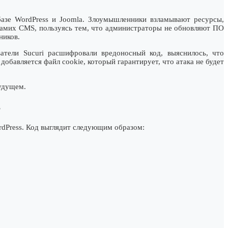
азе WordPress и Joomla. Злоумышленники взламывают ресурсы,
самих CMS, пользуясь тем, что администраторы не обновляют ПО
ников.
атели Sucuri расшифровали вредоносный код, выяснилось, что
бaвляется файл cookie, который гарантирует, что атака не будет
будущем.
s
rdPress. Код выглядит следующим образом: