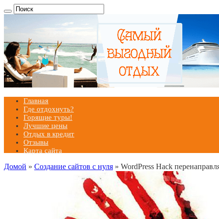
Главная
Где отдохнуть?
Горящие туры!
Лучшие цены
Отдых в кредит
Отзывы
Карта сайта
Домой
»
Создание сайтов с нуля
»
WordPress Hack перенаправл