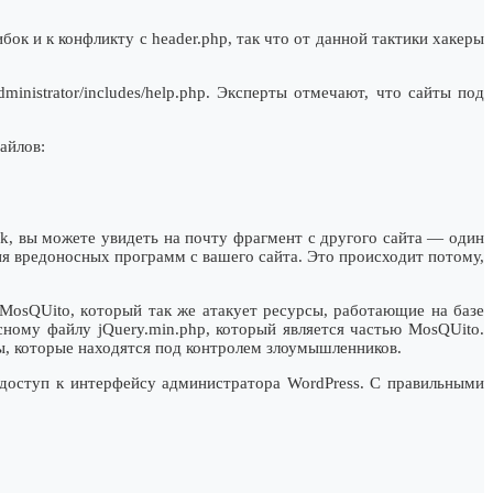
ок и к конфликту с header.php, так что от данной тактики хакеры
inistrator/includes/help.php. Эксперты отмечают, что сайты под
айлов:
k, вы можете увидеть на почту фрагмент с другого сайта — один
ия вредоносных программ с вашего сайта. Это происходит потому,
MosQUito, кoторый так же атакует ресурсы, работающие на базе
сному файлу jQuery.min.php, котоpый является частью MosQUito.
ы, которые находятся под контролем злоумышленников.
 доступ к интерфейсу администратора WordPress. С правильными