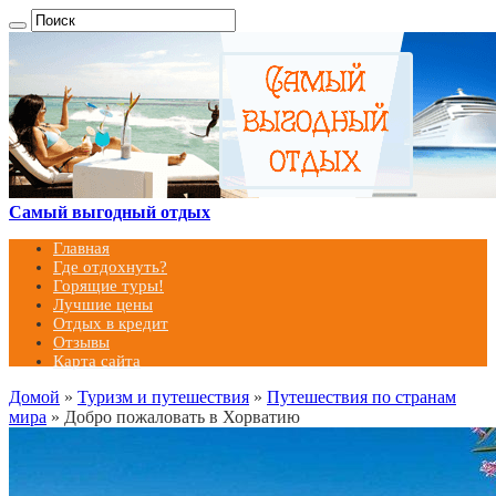
Самый выгодный отдых
Главная
Где отдохнуть?
Горящие туры!
Лучшие цены
Отдых в кредит
Отзывы
Карта сайта
Домой
»
Туризм и путешествия
»
Путешествия по странам
мира
»
Добро пожаловать в Хорватию