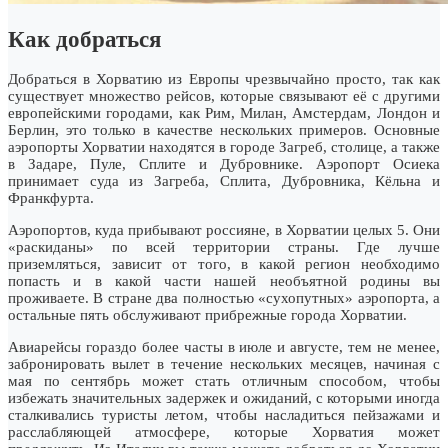
Как добраться
Добраться в Хорватию из Европы чрезвычайно просто, так как
существует множество рейсов, которые связывают её с другими
европейскими городами, как Рим, Милан, Амстердам, Лондон и
Берлин, это только в качестве нескольких примеров. Основные
аэропорты Хорватии находятся в городе Загреб, столице, а также
в Задаре, Пуле, Сплите и Дубровнике. Аэропорт Осиека
принимает суда из Загреба, Сплита, Дубровника, Кёльна и
Франкфурта.
Аэропортов, куда прибывают россияне, в Хорватии целых 5. Они
«раскиданы» по всей территории страны. Где лучше
приземляться, зависит от того, в какой регион необходимо
попасть и в какой части нашей необъятной родины вы
проживаете. В стране два полностью «сухопутных» аэропорта, а
остальные пять обслуживают прибрежные города Хорватии.
Авиарейсы гораздо более часты в июле и августе, тем не менее,
забронировать вылет в течение нескольких месяцев, начиная с
мая по сентябрь может стать отличным способом, чтобы
избежать значительных задержек и ожиданий, с которыми иногда
сталкивались туристы летом, чтобы насладиться пейзажами и
расслабляющей атмосфере, которые Хорватия может