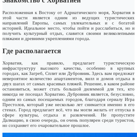
Знакомство с Хорватией
Расположенная к Востоку от Адриатического моря, Хорватия в
этой части является одним из ведущих туристических
направлений Европы, самых увлекательных и с богатой
историей. Идеальное место, чтобы пойти и расслабиться, но и
получить культурный отдых, славится своими великолепными
пляжами и древними укреплениями города.
Где располагается
Хорватия, как правило, предлагает туристическую
инфраструктуру высокого качества, особенно в крупных
городах, как Загреб, Сплит или Дубровник. Здесь вам предложат
невероятное количество апартаментов, вилл и домов отдыха в
двух шагах от самых красивых пляжей. Решение, в каком районе
остановиться, может стать большой дилеммой для тех, кто
никогда не посещал Хорватию. Дубровник является, безусловно,
одним из самых посещаемых городов, благодаря сериалу Игра
Престолов, который уже несколько лет снимается именно в его
стенах. Город предлагает всё, что вы могли желать от отпуска в
сфере культуры, отдыха и развлечений. Не пропустите
Далмацию, в свою очередь, он очень популярен среди туристов,
но сохраняет его очаровательное прошлое.