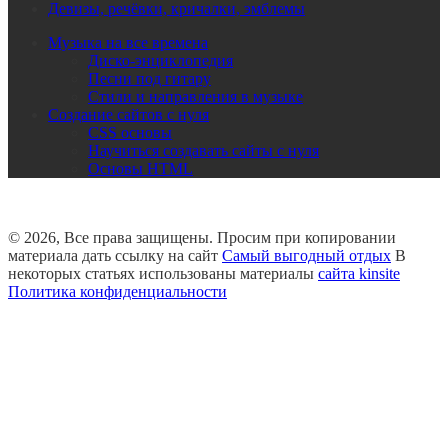
Девизы, речёвки, кричалки, эмблемы
Музыка на все времена
Диско-энциклопедия
Песни под гитару
Стили и направления в музыке
Создание сайтов с нуля
CSS основы
Научиться создавать сайты с нуля
Основы HTML
© 2026, Все права защищены. Просим при копировании
материала дать ссылку на сайт
Самый выгодный отдых
В
некоторых статьях использованы материалы
сайта kinsite
Политика конфиденциальности