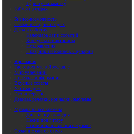
Туристу на заметку
Займы на отдых
Бизнес-возможность
Самый выгодный отдых
Даты и события
Календарь дат и событий
Конкурсы и викторины
Поздравления
Праздники и юбилеи. Сценарии
Ярославия
Где отдохнуть в Ярославле
Мир увлечений
Полезная информация
Вкусные советы
Уютный дом
Это интересно
Девизы, речёвки, кричалки, эмблемы
Музыка на все времена
Диско-энциклопедия
Песни под гитару
Стили и направления в музыке
Создание сайтов с нуля