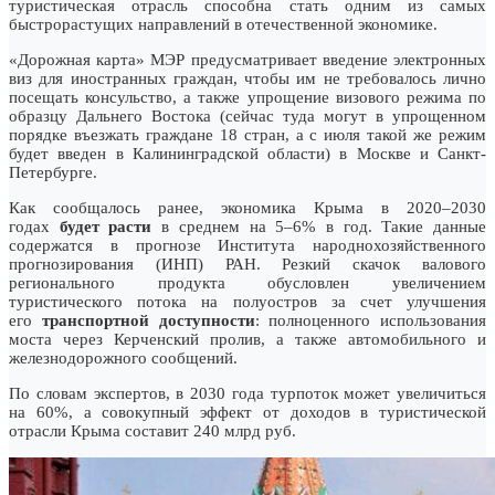
туристическая отрасль способна стать одним из самых
быстрорастущих направлений в отечественной экономике.
«Дорожная карта» МЭР предусматривает введение электронных
виз для иностранных граждан, чтобы им не требовалось лично
посещать консульство, а также упрощение визового режима по
образцу Дальнего Востока (сейчас туда могут в упрощенном
порядке въезжать граждане 18 стран, а с июля такой же режим
будет введен в Калининградской области) в Москве и Санкт-
Петербурге.
Как сообщалось ранее, экономика Крыма в 2020–2030
годах
будет расти
в среднем на 5–6% в год. Такие данные
содержатся в прогнозе Института народнохозяйственного
прогнозирования (ИНП) РАН. Резкий скачок валового
регионального продукта обусловлен увеличением
туристического потока на полуостров за счет улучшения
его
транспортной доступности
: полноценного использования
моста через Керченский пролив, а также автомобильного и
железнодорожного сообщений.
По словам экспертов, в 2030 года турпоток может увеличиться
на 60%, а совокупный эффект от доходов в туристической
отрасли Крыма составит 240 млрд руб.