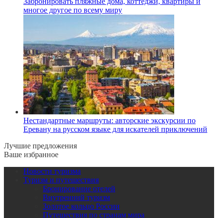
Забронировать пляжные дома, коттеджи, квартиры и
многое другое по всему миру
Нестандартные маршруты: авторские экскурсии по
Еревану на русском языке для искателей приключений
Лучшие предложения
Ваше избранное
Новости туризма
Туризм и путешествия
Бронирование отелей
Внутренний туризм
Золотое кольцо России
Путешествия по странам мира