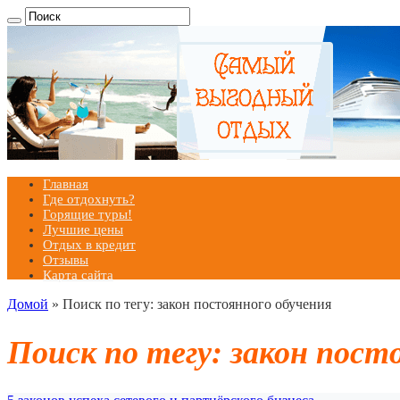
Главная
Где отдохнуть?
Горящие туры!
Лучшие цены
Отдых в кредит
Отзывы
Карта сайта
Домой
»
Поиск по тегу: закон постоянного обучения
Поиск по тегу:
закон пост