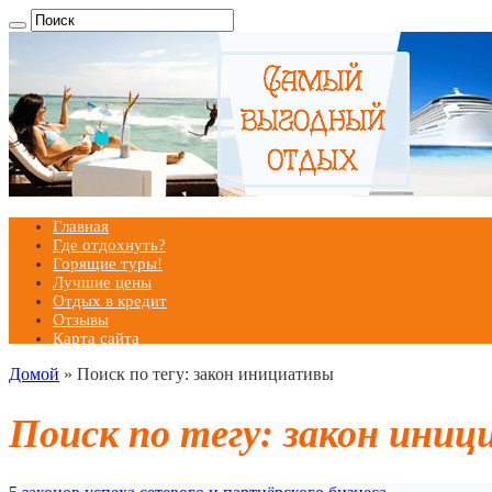
Главная
Где отдохнуть?
Горящие туры!
Лучшие цены
Отдых в кредит
Отзывы
Карта сайта
Домой
»
Поиск по тегу: закон инициативы
Поиск по тегу:
закон иниц