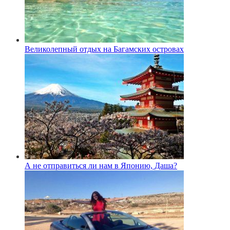
Великолепный отдых на Багамских островах
А не отправиться ли нам в Японию, Даша?