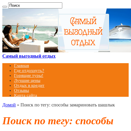
Самый выгодный отдых
Главная
Где отдохнуть?
Горящие туры!
Лучшие цены
Отдых в кредит
Отзывы
Карта сайта
Домой
»
Поиск по тегу: способы замариновать шашлык
Поиск по тегу:
способы