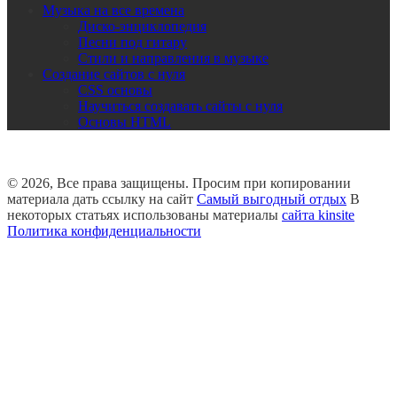
Музыка на все времена
Диско-энциклопедия
Песни под гитару
Стили и направления в музыке
Создание сайтов с нуля
CSS основы
Научиться создавать сайты с нуля
Основы HTML
© 2026, Все права защищены. Просим при копировании
материала дать ссылку на сайт
Самый выгодный отдых
В
некоторых статьях использованы материалы
сайта kinsite
Политика конфиденциальности