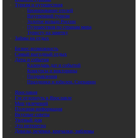
Туризм и путешествия
Бронирование отелей
Внутренний туризм
Золотое кольцо России
Путешествия по странам мира
Туристу на заметку
Займы на отдых
Бизнес-возможность
Самый выгодный отдых
Даты и события
Календарь дат и событий
Конкурсы и викторины
Поздравления
Праздники и юбилеи. Сценарии
Ярославия
Где отдохнуть в Ярославле
Мир увлечений
Полезная информация
Вкусные советы
Уютный дом
Это интересно
Девизы, речёвки, кричалки, эмблемы