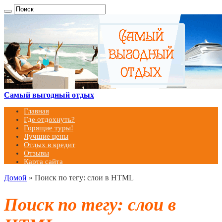
Самый выгодный отдых
Главная
Где отдохнуть?
Горящие туры!
Лучшие цены
Отдых в кредит
Отзывы
Карта сайта
Домой
»
Поиск по тегу: слои в HTML
Поиск по тегу:
слои в