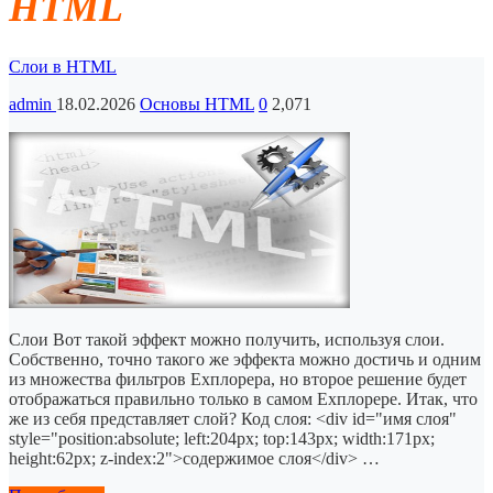
HTML
Слои в HTML
admin
18.02.2026
Основы HTML
0
2,071
Слои Вот такой эффект можно получить, используя слои.
Собственно, точно такого же эффекта можно достичь и одним
из множества фильтров Ехплорера, но второе решение будет
отображаться правильно только в самом Ехплорере. Итак, что
же из себя представляет слой? Код слоя: <div id="имя слоя"
style="position:absolute; left:204px; top:143px; width:171px;
height:62px; z-index:2">содержимое слоя</div> …