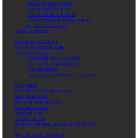
Бронирование отелей
Внутренний туризм
Золотое кольцо России
Путешествия по странам мира
Туристу на заметку
Займы на отдых
Бизнес-возможность
Самый выгодный отдых
Даты и события
Календарь дат и событий
Конкурсы и викторины
Поздравления
Праздники и юбилеи. Сценарии
Ярославия
Где отдохнуть в Ярославле
Мир увлечений
Полезная информация
Вкусные советы
Уютный дом
Это интересно
Девизы, речёвки, кричалки, эмблемы
Музыка на все времена