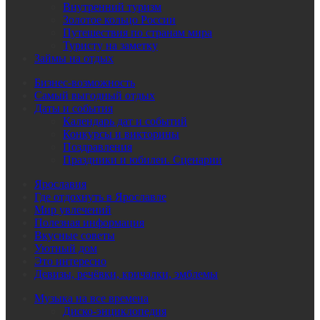
Внутренний туризм
Золотое кольцо России
Путешествия по странам мира
Туристу на заметку
Займы на отдых
Бизнес-возможность
Самый выгодный отдых
Даты и события
Календарь дат и событий
Конкурсы и викторины
Поздравления
Праздники и юбилеи. Сценарии
Ярославия
Где отдохнуть в Ярославле
Мир увлечений
Полезная информация
Вкусные советы
Уютный дом
Это интересно
Девизы, речёвки, кричалки, эмблемы
Музыка на все времена
Диско-энциклопедия