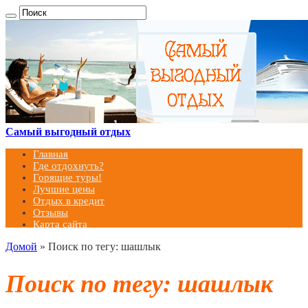
Самый выгодный отдых
Главная
Где отдохнуть?
Горящие туры!
Лучшие цены
Отдых в кредит
Отзывы
Карта сайта
Домой
»
Поиск по тегу: шашлык
Поиск по тегу:
шашлык