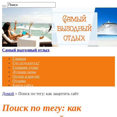
Самый выгодный отдых
Главная
Где отдохнуть?
Горящие туры!
Лучшие цены
Отдых в кредит
Отзывы
Карта сайта
Домой
»
Поиск по тегу: как защитить сайт
Поиск по тегу:
как