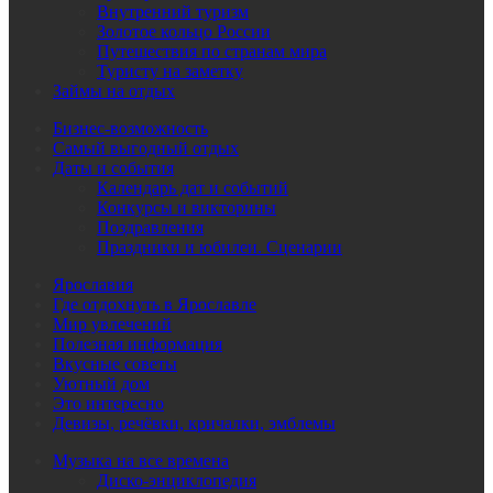
Внутренний туризм
Золотое кольцо России
Путешествия по странам мира
Туристу на заметку
Займы на отдых
Бизнес-возможность
Самый выгодный отдых
Даты и события
Календарь дат и событий
Конкурсы и викторины
Поздравления
Праздники и юбилеи. Сценарии
Ярославия
Где отдохнуть в Ярославле
Мир увлечений
Полезная информация
Вкусные советы
Уютный дом
Это интересно
Девизы, речёвки, кричалки, эмблемы
Музыка на все времена
Диско-энциклопедия