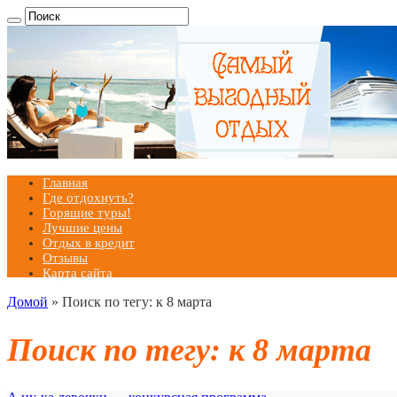
Главная
Где отдохнуть?
Горящие туры!
Лучшие цены
Отдых в кредит
Отзывы
Карта сайта
Домой
»
Поиск по тегу: к 8 марта
Поиск по тегу:
к 8 марта