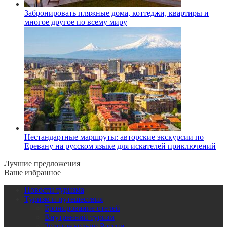
Забронировать пляжные дома, коттеджи, квартиры и
многое другое по всему миру
Нестандартные маршруты: авторские экскурсии по
Еревану на русском языке для искателей приключений
Лучшие предложения
Ваше избранное
Новости туризма
Туризм и путешествия
Бронирование отелей
Внутренний туризм
Золотое кольцо России