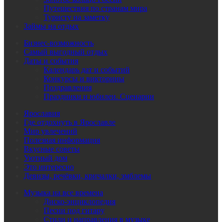
Путешествия по странам мира
Туристу на заметку
Займы на отдых
Бизнес-возможность
Самый выгодный отдых
Даты и события
Календарь дат и событий
Конкурсы и викторины
Поздравления
Праздники и юбилеи. Сценарии
Ярославия
Где отдохнуть в Ярославле
Мир увлечений
Полезная информация
Вкусные советы
Уютный дом
Это интересно
Девизы, речёвки, кричалки, эмблемы
Музыка на все времена
Диско-энциклопедия
Песни под гитару
Стили и направления в музыке