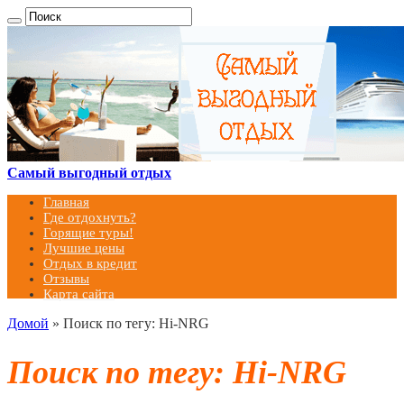
Самый выгодный отдых
Главная
Где отдохнуть?
Горящие туры!
Лучшие цены
Отдых в кредит
Отзывы
Карта сайта
Домой
»
Поиск по тегу: Hi-NRG
Поиск по тегу:
Hi-NRG