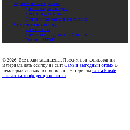
Музыка на все времена
Диско-энциклопедия
Песни под гитару
Стили и направления в музыке
Создание сайтов с нуля
CSS основы
Научиться создавать сайты с нуля
Основы HTML
© 2026, Все права защищены. Просим при копировании
материала дать ссылку на сайт
Самый выгодный отдых
В
некоторых статьях использованы материалы
сайта kinsite
Политика конфиденциальности