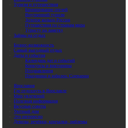
Туризм и путешествия
Бронирование отелей
Внутренний туризм
Золотое кольцо России
Путешествия по странам мира
Туристу на заметку
Займы на отдых
Бизнес-возможность
Самый выгодный отдых
Даты и события
Календарь дат и событий
Конкурсы и викторины
Поздравления
Праздники и юбилеи. Сценарии
Ярославия
Где отдохнуть в Ярославле
Мир увлечений
Полезная информация
Вкусные советы
Уютный дом
Это интересно
Девизы, речёвки, кричалки, эмблемы