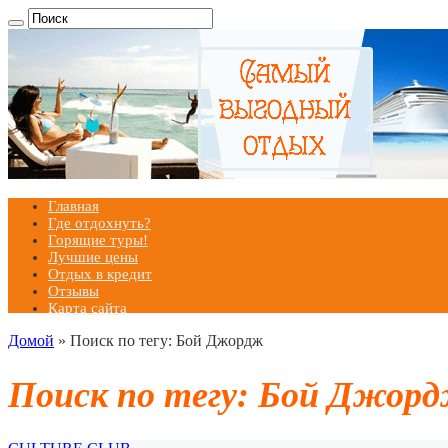
Главная
Где отдохнуть?
Горящие туры!
Лучшие цены
Отдых в кредит
Отзывы
Карта сайта
Домой
»
Поиск по тегу: Бой Джордж
Поиск по тегу:
Бой Джор