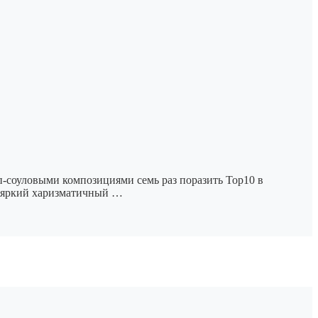
оп-соуловыми композициями семь раз поразить Тор10 в
ал яркий харизматичный …