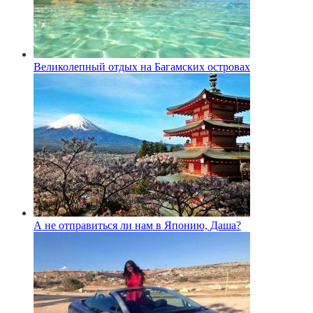
Великолепный отдых на Багамских островах
А не отправиться ли нам в Японию, Даша?