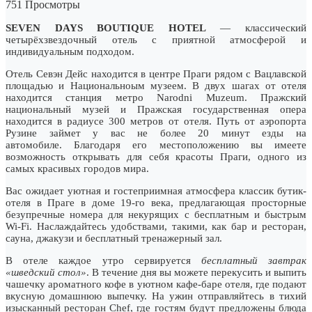
751 Просмотры
SEVEN DAYS BOUTIQUE HOTEL
— классический
четырёхзвездочный отель с приятной атмосферой и
индивидуальным подходом.
Отель Севэн Дейс находится в центре Праги рядом с Вацлавской
площадью и Национальноым музеем. В двух шагах от отеля
находится станция метро Narodni Muzeum. Пражский
национальный музей и Пражская государственная опера
находится в радиусе 300 метров от отеля. Путь от аэропорта
Рузине займет у вас не более 20 минут езды на
автомобиле. Благодаря его местоположению вы имеете
возможность открывать для себя красоты Праги, одного из
самых красивых городов мира.
Вас ожидает уютная и гостеприимная атмосфера классик бутик-
отеля в Праге в доме 19-го века, предлагающая просторные
безупречные номера для некурящих с бесплатным и быстрым
Wi-Fi. Наслаждайтесь удобствами, такими, как бар и ресторан,
сауна, джакузи и бесплатный тренажерный зал.
В отеле каждое утро сервируется
бесплатный завтрак
«шведский стол»
. В течение дня вы можете перекусить и выпить
чашечку ароматного кофе в уютном кафе-баре отеля, где подают
вкусную домашнюю выпечку. На ужин отправляйтесь в тихий
изысканный ресторан Chef, где гостям будут предложены блюда