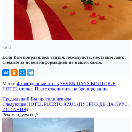
print
Если Вам понравилась статья, пожалуйста, поставьте лайк!
Следите за новой информацией на нашем сайте.
Метки:
4-хзвёздочный отель
SEVEN DAYS BOUTIQUE
HOTEL
отель в Праге
сэкономить на бронировании
Предыдущий
Вы просили девизы
Следующее
HOTEL PUERTO AZUL (ПУЭРТО-ДЕ-ЛА-КРУС,
ИСПАНИЯ)
Рекомендуем ещё