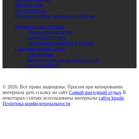
Уютный дом
Это интересно
Девизы, речёвки, кричалки, эмблемы
Музыка на все времена
Диско-энциклопедия
Песни под гитару
Стили и направления в музыке
Создание сайтов с нуля
CSS основы
Научиться создавать сайты с нуля
Основы HTML
© 2026, Все права защищены. Просим при копировании
материала дать ссылку на сайт
Самый выгодный отдых
В
некоторых статьях использованы материалы
сайта kinsite
Политика конфиденциальности