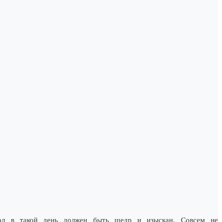
ол в такой день должен быть щедр и изыскан. Совсем не