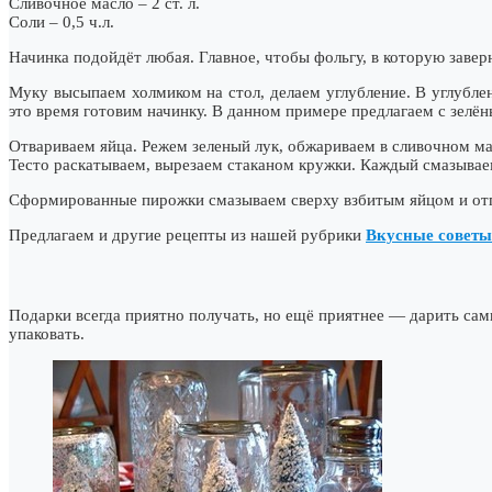
Сливочное масло – 2 ст. л.
Соли – 0,5 ч.л.
Начинка подойдёт любая. Главное, чтобы фольгу, в которую завер
Муку высыпаем холмиком на стол, делаем углубление. В углублен
это время готовим начинку. В данном примере предлагаем с зелё
Отвариваем яйца. Режем зеленый лук, обжариваем в сливочном ма
Тесто раскатываем, вырезаем стаканом кружки. Каждый смазываем
Сформированные пирожки смазываем сверху взбитым яйцом и отпр
Предлагаем и другие рецепты из нашей рубрики
Вкусные советы
Подарки всегда приятно получать, но ещё приятнее — дарить са
упаковать.