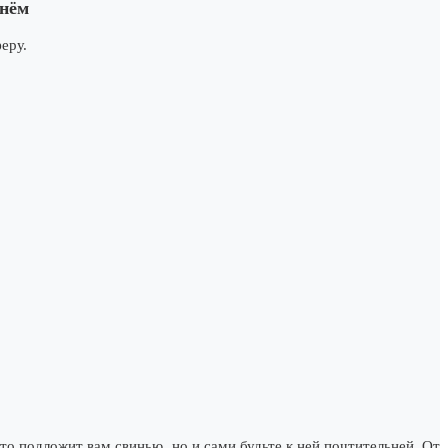
 нём
еру.
о подложит вам свинью, но и сами будьте к ней почтительней. От