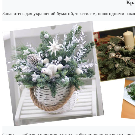
Кра
Запаситесь для украшений бумагой, текстилем, новогодними накл
Свинка – добрая и широкая натура, любит хорошо покушать, пова