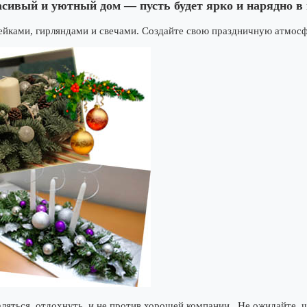
сивый и уютный дом — пусть будет ярко и нарядно в
ейками, гирляндами и свечами. Создайте свою праздничную атмосф
ляться, отдохнуть, и не против хорошей компании. Не ожидайте, чт