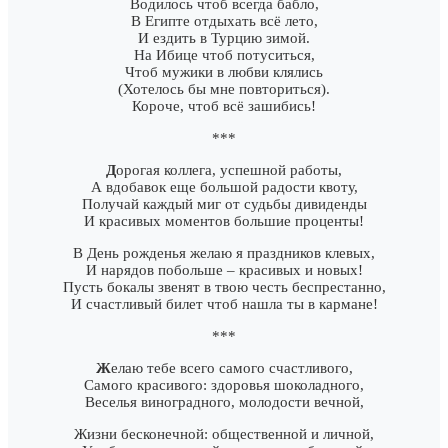
Водилось чтоб всегда бабло,
В Египте отдыхать всё лето,
И ездить в Турцию зимой.
На Ибице чтоб потуситься,
Чтоб мужики в любви клялись
(Хотелось бы мне повториться).
Короче, чтоб всё зашибись!
***
Д
орогая коллега, успешной работы,
А вдобавок еще большой радости квоту,
Получай каждый миг от судьбы дивиденды
И красивых моментов большие проценты!
В День рожденья желаю я праздников клевых,
И нарядов побольше – красивых и новых!
Пусть бокалы звенят в твою честь беспрестанно,
И счастливый билет чтоб нашла ты в кармане!
***
Ж
елаю тебе всего самого счастливого,
Самого красивого: здоровья шоколадного,
Веселья виноградного, молодости вечной,
Жизни бесконечной: общественной и личной,