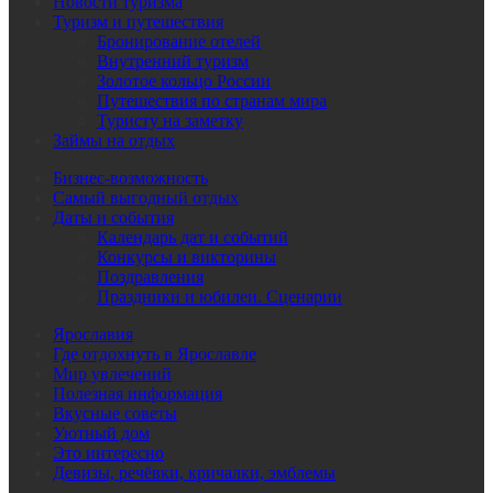
Новости туризма
Туризм и путешествия
Бронирование отелей
Внутренний туризм
Золотое кольцо России
Путешествия по странам мира
Туристу на заметку
Займы на отдых
Бизнес-возможность
Самый выгодный отдых
Даты и события
Календарь дат и событий
Конкурсы и викторины
Поздравления
Праздники и юбилеи. Сценарии
Ярославия
Где отдохнуть в Ярославле
Мир увлечений
Полезная информация
Вкусные советы
Уютный дом
Это интересно
Девизы, речёвки, кричалки, эмблемы