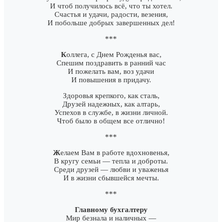
И чтоб получилось всё, что ты хотел.
Счастья и удачи, радости, везения,
И побольше добрых завершенных дел!
***
К
оллега, с Днем Рожденья вас,
Спешим поздравить в ранний час
И пожелать вам, воз удачи
И повышения в придачу.
Здоровья крепкого, как сталь,
Друзей надежных, как алтарь,
Успехов в службе, в жизни личной.
Чтоб было в общем все отлично!
***
Ж
елаем Вам в работе вдохновенья,
В кругу семьи — тепла и доброты.
Среди друзей — любви и уваженья
И в жизни сбывшейся мечты.
***
Главному бухгалтеру
Мир безнала и наличных —