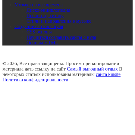
Музыка на все времена
Диско-энциклопедия
Песни под гитару
Стили и направления в музыке
Создание сайтов с нуля
CSS основы
Научиться создавать сайты с нуля
Основы HTML
© 2026, Все права защищены. Просим при копировании
материала дать ссылку на сайт
Самый выгодный отдых
В
некоторых статьях использованы материалы
сайта kinsite
Политика конфиденциальности