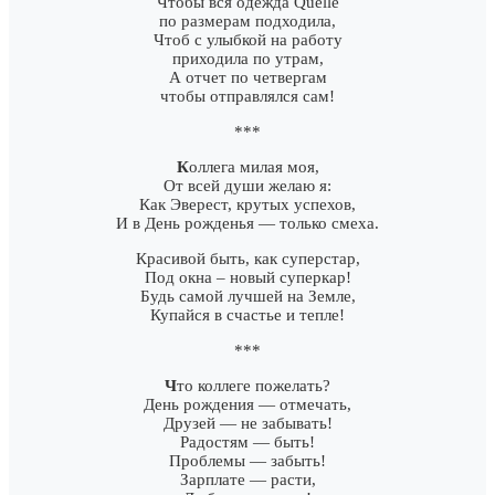
Чтобы вся одежда Quelle
по размерам подходила,
Чтоб с улыбкой на работу
приходила по утрам,
А отчет по четвергам
чтобы отправлялся сам!
***
К
оллега милая моя,
От всей души желаю я:
Как Эверест, крутых успехов,
И в День рожденья — только смеха.
Красивой быть, как суперстар,
Под окна – новый суперкар!
Будь самой лучшей на Земле,
Купайся в счастье и тепле!
***
Ч
то коллеге пожелать?
День рождения — отмечать,
Друзей — не забывать!
Радостям — быть!
Проблемы — забыть!
Зарплате — расти,