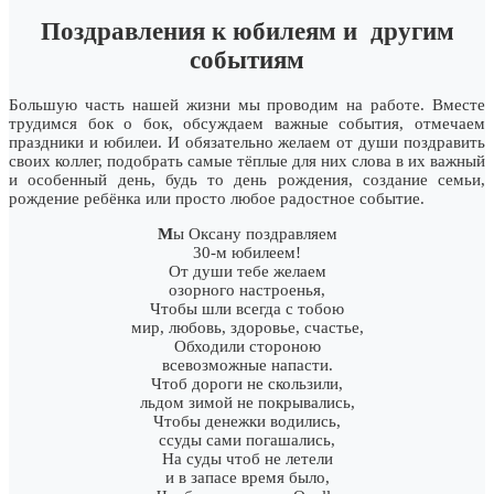
Поздравления к юбилеям и другим
событиям
Большую часть нашей жизни мы проводим на работе. Вместе
трудимся бок о бок, обсуждаем важные события, отмечаем
праздники и юбилеи. И обязательно желаем от души поздравить
своих коллег, подобрать самые тёплые для них слова в их важный
и особенный день, будь то день рождения, создание семьи,
рождение ребёнка или просто любое радостное событие.
М
ы Оксану поздравляем
30-м юбилеем!
От души тебе желаем
озорного настроенья,
Чтобы шли всегда с тобою
мир, любовь, здоровье, счастье,
Обходили стороною
всевозможные напасти.
Чтоб дороги не скользили,
льдом зимой не покрывались,
Чтобы денежки водились,
ссуды сами погашались,
На суды чтоб не летели
и в запасе время было,