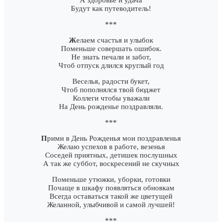
Будут как путеводитель!
***
Ж
елаем счастья и улыбок
Поменьше совершать ошибок.
Не знать печали и забот,
Чтоб отпуск длился круглый год
Веселья, радости букет,
Чтоб пополнялся твой бюджет
Коллеги чтобы уважали
На День рожденье поздравляли.
***
П
рими в День Рожденья мои поздравленья
Желаю успехов в работе, везенья
Соседей приятных, детишек послушных
А так же суббот, воскресений не скучных
Поменьше утюжки, уборки, готовки
Почаще в шкафу появляться обновкам
Всегда оставаться такой же цветущей
Желанной, улыбчивой и самой лучшей!
***