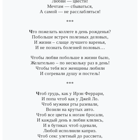
Любви — цвести!
Мечтам — сбываться,
А самой — не расслабляться!
***
Ч
то пожелать коллеге в день рожденья?
Побольше встреч полезных деловых,
И жизни – слаще лучшего варенья,
И не познать болезней половых…
Чтобы любви побольше в жизни было,
Желательно – по нескольку раз в день!
Чтобы тебя все женщины любили
И согревали душу и постель!
***
Ч
тоб грудь, как у Ирэн Феррари,
И попа чтоб как у Джей Ло.
Чтоб мужики рты разевали,
Возили на крутых авто.
Чтоб все цветы к ногам бросали,
И каждый день в любви клялись,
И в бутиках чтоб одевали,
Любой исполнили каприз.
Чтоб секс улетный до рассвета,