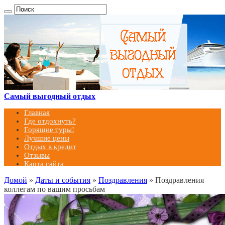
Самый выгодный отдых
Главная
Где отдохнуть?
Горящие туры!
Лучшие цены
Отдых в кредит
Отзывы
Карта сайта
Домой
»
Даты и события
»
Поздравления
»
Поздравления
коллегам по вашим просьбам