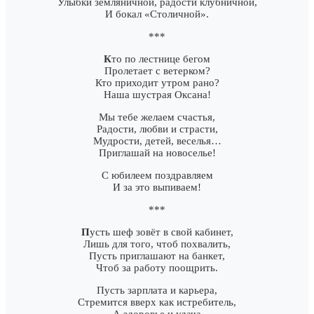
Улыбки земляничной, радости клубничной,
И бокал «Столичной».
***
К
то по лестнице бегом
Пролетает с ветерком?
Кто приходит утром рано?
Наша шустрая Оксана!
Мы тебе желаем счастья,
Радости, любви и страсти,
Мудрости, детей, веселья…
Приглашай на новоселье!
С юбилеем поздравляем
И за это выпиваем!
***
П
усть шеф зовёт в свой кабинет,
Лишь для того, чтоб похвалить,
Пусть приглашают на банкет,
Чтоб за работу поощрить.
Пусть зарплата и карьера,
Стремится вверх как истребитель,
А здоровье и удача