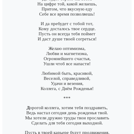
На цифре той, какой желаешь,
Притом, что вкусную еду
Себе все время позволяешь!
И да пребудет с тобой тот,
Кому досталось твое сердце.
Пусть он всегда тебя поймет
И даст душе твоей согреться!
Желаю оптимизма,
Любви и магнетизма,
Огромнейшего счастья,
Ушли чтоб все напасти!
Любимой быть, красивой,
Веселой, справедливой,
Удачи и везения,
Коллега, с Днём Рожденья!
***
Д
орогой коллега, хотим тебя поздравить,
Ведь настал сегодня день рожденья твой.
Мы хотели дружно труды твои прославить
Сделать для тебя сегодня выходной.
Пусть в твоей карьере будут продвижения,