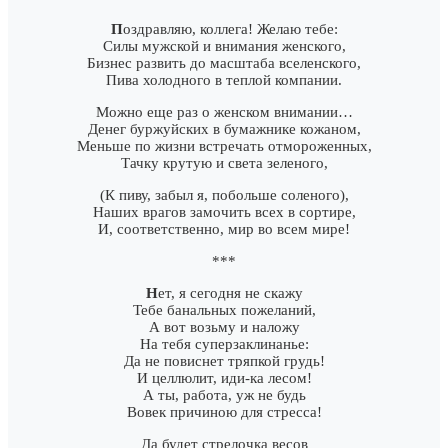
П
оздравляю, коллега! Желаю тебе:
Силы мужской и внимания женского,
Бизнес развить до масштаба вселенского,
Пива холодного в теплой компании.
Можно еще раз о женском внимании…
Денег буржуйских в бумажнике кожаном,
Меньше по жизни встречать отмороженных,
Тачку крутую и света зеленого,
(К пиву, забыл я, побольше соленого),
Наших врагов замочить всех в сортире,
И, соответственно, мир во всем мире!
***
Н
ет, я сегодня не скажу
Тебе банальных пожеланий,
А вот возьму и наложу
На тебя суперзаклинанье:
Да не повиснет тряпкой грудь!
И целлюлит, иди-ка лесом!
А ты, работа, уж не будь
Вовек причиною для стресса!
Да будет стрелочка весов