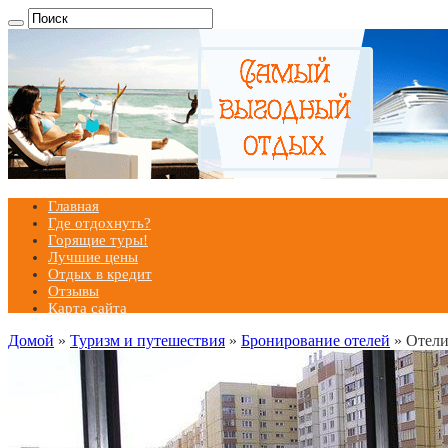
Главная
Где отдохнуть?
Горящие туры!
Лучшие цены
Отдых в кредит
Отзывы
Карта сайта
Домой
»
Туризм и путешествия
»
Бронирование отелей
»
Отели