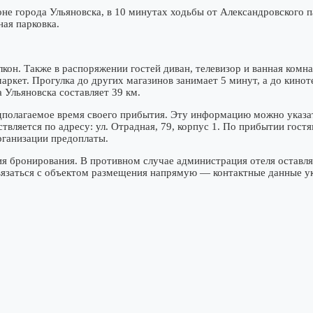
 города Ульяновска, в 10 минутах ходьбы от Александровского па
ая парковка.
лкон. Также в распоряжении гостей диван, телевизор и ванная комн
аркет. Прогулка до других магазинов занимает 5 минут, а до кинот
 Ульяновска составляет 39 км.
полагаемое время своего прибытия. Эту информацию можно указат
вляется по адресу: ул. Отрадная, 79, корпус 1. По прибытии гостя
рганизации предоплаты.
ия бронирования. В противном случае администрация отеля оставля
связаться с объектом размещения напрямую — контактные данные 