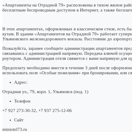
«Апартаменты на Отрадной 79» расположены в тихом жилом районе
бесплатным беспроводным доступом в Интернет, а также бесплатн
В этих апартаментах, оформленных в классическом стиле, есть ба
кухня. В здании «Апартаментов на Отрадной 79» работает суперм
Ульяновского железнодорожного вокзала. Расстояние до аэропорта
Пожалуйста, заранее сообщите администрации апартаментов пред
связавшись с администрацией напрямую. Передача ключей осущест
роутером. Администрация отеля свяжется с вами напрямую для о
Предоплату необходимо внести в течение 3 дней после оформлен
использовать поле «Особые пожелания» при бронировании, или 
Адрес:
Отрадная ул., 79, корп. 1, Ульяновск (под. 1)
Телефон
+7 927 273‑30-32, +7 937 275‑12-06
Сайт
miniotel73.ru