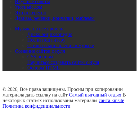
Вкусные советы
Уютный дом
Это интересно
Девизы, речёвки, кричалки, эмблемы
Музыка на все времена
Диско-энциклопедия
Песни под гитару
Стили и направления в музыке
Создание сайтов с нуля
CSS основы
Научиться создавать сайты с нуля
Основы HTML
© 2026, Все права защищены. Просим при копировании
материала дать ссылку на сайт
Самый выгодный отдых
В
некоторых статьях использованы материалы
сайта kinsite
Политика конфиденциальности