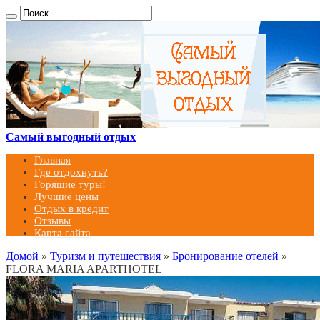
Самый выгодный отдых
Главная
Где отдохнуть?
Горящие туры!
Лучшие цены
Отдых в кредит
Отзывы
Карта сайта
Домой
»
Туризм и путешествия
»
Бронирование отелей
»
FLORA MARIA APARTHOTEL