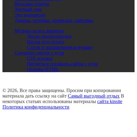
Вкусные советы
Уютный дом
Это интересно
Девизы, речёвки, кричалки, эмблемы
Музыка на все времена
Диско-энциклопедия
Песни под гитару
Стили и направления в музыке
Создание сайтов с нуля
CSS основы
Научиться создавать сайты с нуля
Основы HTML
© 2026, Все права защищены. Просим при копировании
материала дать ссылку на сайт
Самый выгодный отдых
В
некоторых статьях использованы материалы
сайта kinsite
Политика конфиденциальности