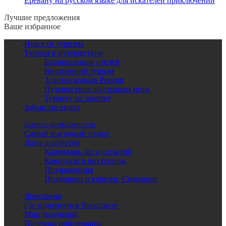
Еревану на русском языке для искателей приключений
Лучшие предложения
Ваше избранное
Новости туризма
Туризм и путешествия
Бронирование отелей
Внутренний туризм
Золотое кольцо России
Путешествия по странам мира
Туристу на заметку
Займы на отдых
Бизнес-возможность
Самый выгодный отдых
Даты и события
Календарь дат и событий
Конкурсы и викторины
Поздравления
Праздники и юбилеи. Сценарии
Ярославия
Где отдохнуть в Ярославле
Мир увлечений
Полезная информация