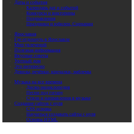
Даты и события
Календарь дат и событий
Конкурсы и викторины
Поздравления
Праздники и юбилеи. Сценарии
Ярославия
Где отдохнуть в Ярославле
Мир увлечений
Полезная информация
Вкусные советы
Уютный дом
Это интересно
Девизы, речёвки, кричалки, эмблемы
Музыка на все времена
Диско-энциклопедия
Песни под гитару
Стили и направления в музыке
Создание сайтов с нуля
CSS основы
Научиться создавать сайты с нуля
Основы HTML