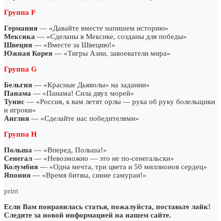
Группа F
Германия
— «Давайте вместе напишем историю»
Мексика
— «Сделаны в Мексике, созданы для победы»
Швеция
— «Вместе за Швецию!»
Южная Корея
— «Тигры Азии, завоеватели мира»
Группа G
Бельгия
— «Красные Дьяволы» на задании»
Панама
— «Панама! Сила двух морей»
Тунис
— «Россия, к вам летят орлы — рука об руку болельщики
и игроки»
Англия
— «Сделайте нас победителями»
Группа H
Польша
— «Вперед, Польша!»
Сенегал
— «Невозможно — это не по-сенегальски»
Колумбия
— «Одна мечта, три цвета и 50 миллионов сердец»
Япония
— «Время битвы, синие самураи!»
print
Если Вам понравилась статья, пожалуйста, поставьте лайк!
Следите за новой информацией на нашем сайте.