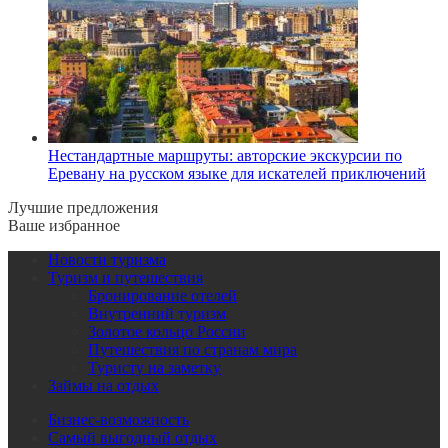
Нестандартные маршруты: авторские экскурсии по
Еревану на русском языке для искателей приключений
Лучшие предложения
Ваше избранное
Новости туризма
Туризм и путешествия
Бронирование отелей
Внутренний туризм
Золотое кольцо России
Путешествия по странам мира
Туристу на заметку
Займы на отдых
Бизнес-возможность
Самый выгодный отдых