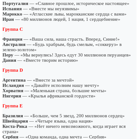
Португалия
— «Славное прошлое, историческое настоящее»
Испания
— «Вместе мы неуязвимы»
Марокко
— «Атласские львы, марокканские сердца с вами»
Иран
— «80 миллионов людей, 1 нация, 1 сердцебиение»
Группа С
Франция
— «Ваша сила, наша страсть. Вперед, Синие!»
Австралия
— «Будь храбрым, будь смелым, «соккеруз» в
зелено-золотом»
Перу
— «Мы вернулись! Здесь едут 30 миллионов перуанцев»
Дания
— «Вместе творим историю»
Группа D
Аргентина
— «Вместе за мечтой»
Исландия
— «Давайте исполним нашу мечту»
Хорватия
— «Маленькая страна, большие мечты»
Нигерия
— «Крылья африканской гордости»
Группа E
Бразилия
— «Больше, чем 5 звезд, 200 миллионов сердец»
Швейцария
— «Четыре языка, одна нация»
Коста-Рика
— «Нет ничего невозможного, когда играет вся
страна»
Сербия
— «Одна команда, одна мечта — Сербия»