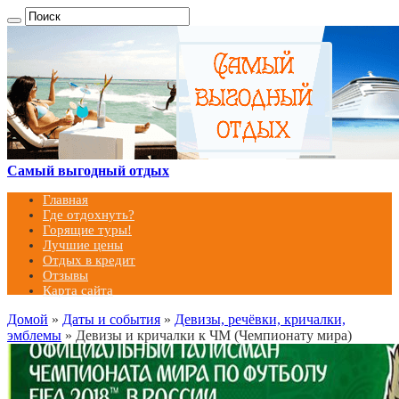
Самый выгодный отдых
Главная
Где отдохнуть?
Горящие туры!
Лучшие цены
Отдых в кредит
Отзывы
Карта сайта
Домой
»
Даты и события
»
Девизы, речёвки, кричалки,
эмблемы
»
Девизы и кричалки к ЧМ (Чемпионату мира)