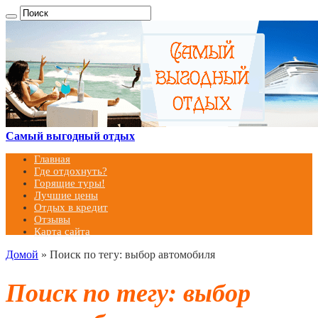
Самый выгодный отдых
Главная
Где отдохнуть?
Горящие туры!
Лучшие цены
Отдых в кредит
Отзывы
Карта сайта
Домой
»
Поиск по тегу: выбор автомобиля
Поиск по тегу:
выбор