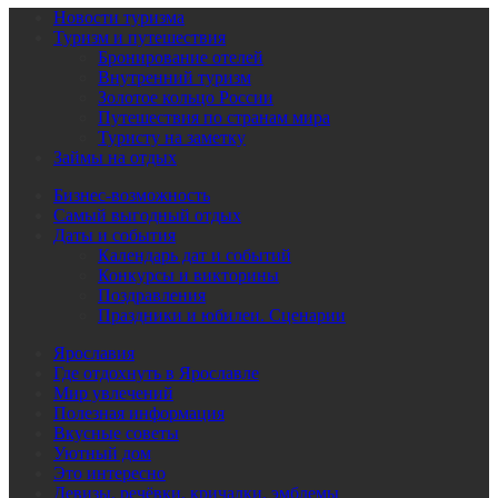
Новости туризма
Туризм и путешествия
Бронирование отелей
Внутренний туризм
Золотое кольцо России
Путешествия по странам мира
Туристу на заметку
Займы на отдых
Бизнес-возможность
Самый выгодный отдых
Даты и события
Календарь дат и событий
Конкурсы и викторины
Поздравления
Праздники и юбилеи. Сценарии
Ярославия
Где отдохнуть в Ярославле
Мир увлечений
Полезная информация
Вкусные советы
Уютный дом
Это интересно
Девизы, речёвки, кричалки, эмблемы