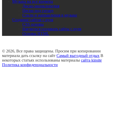
Музыка на все времена
Диско-энциклопедия
Песни под гитару
Стили и направления в музыке
Создание сайтов с нуля
CSS основы
Научиться создавать сайты с нуля
Основы HTML
© 2026, Все права защищены. Просим при копировании
материала дать ссылку на сайт
Самый выгодный отдых
В
некоторых статьях использованы материалы
сайта kinsite
Политика конфиденциальности