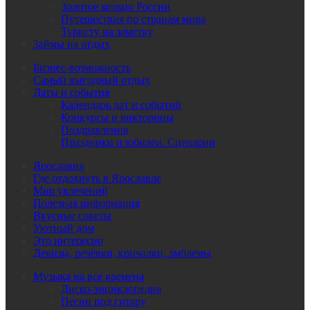
Золотое кольцо России
Путешествия по странам мира
Туристу на заметку
Займы на отдых
Бизнес-возможность
Самый выгодный отдых
Даты и события
Календарь дат и событий
Конкурсы и викторины
Поздравления
Праздники и юбилеи. Сценарии
Ярославия
Где отдохнуть в Ярославле
Мир увлечений
Полезная информация
Вкусные советы
Уютный дом
Это интересно
Девизы, речёвки, кричалки, эмблемы
Музыка на все времена
Диско-энциклопедия
Песни под гитару