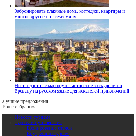
Забронировать пляжные дома, коттеджи, квартиры и
многое другое по всему миру
Нестандартные маршруты: авторские экскурсии по
Еревану на русском языке для искателей приключений
Лучшие предложения
Ваше избранное
Новости туризма
Туризм и путешествия
Бронирование отелей
Внутренний туризм