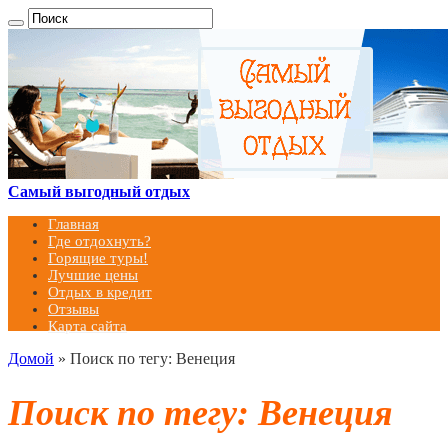
Самый выгодный отдых
Главная
Где отдохнуть?
Горящие туры!
Лучшие цены
Отдых в кредит
Отзывы
Карта сайта
Домой
»
Поиск по тегу: Венеция
Поиск по тегу:
Венеция