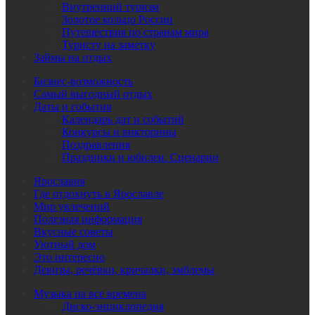
Внутренний туризм
Золотое кольцо России
Путешествия по странам мира
Туристу на заметку
Займы на отдых
Бизнес-возможность
Самый выгодный отдых
Даты и события
Календарь дат и событий
Конкурсы и викторины
Поздравления
Праздники и юбилеи. Сценарии
Ярославия
Где отдохнуть в Ярославле
Мир увлечений
Полезная информация
Вкусные советы
Уютный дом
Это интересно
Девизы, речёвки, кричалки, эмблемы
Музыка на все времена
Диско-энциклопедия