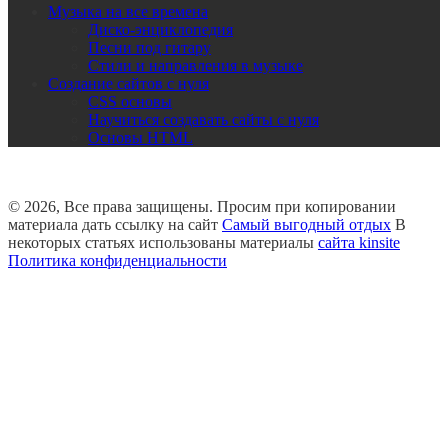
Музыка на все времена
Диско-энциклопедия
Песни под гитару
Стили и направления в музыке
Создание сайтов с нуля
CSS основы
Научиться создавать сайты с нуля
Основы HTML
© 2026, Все права защищены. Просим при копировании
материала дать ссылку на сайт
Самый выгодный отдых
В
некоторых статьях использованы материалы
сайта kinsite
Политика конфиденциальности