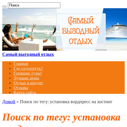
Самый выгодный отдых
Главная
Где отдохнуть?
Горящие туры!
Лучшие цены
Отдых в кредит
Отзывы
Карта сайта
Домой
»
Поиск по тегу: установка вордпресс на хостинг
Поиск по тегу:
установка