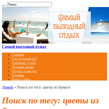
Самый выгодный отдых
Главная
Где отдохнуть?
Горящие туры!
Лучшие цены
Отдых в кредит
Отзывы
Карта сайта
Домой
»
Поиск по тегу: цветы из бумаги
Поиск по тегу:
цветы из