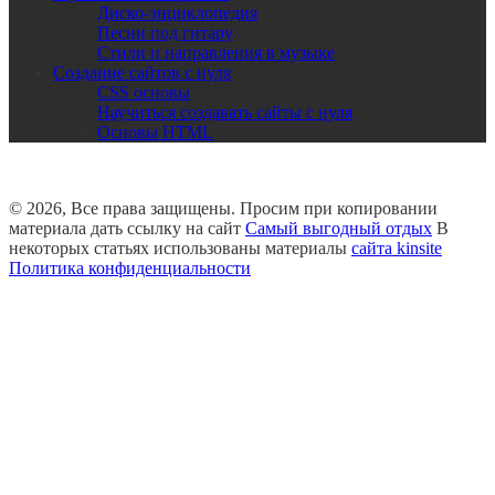
Диско-энциклопедия
Песни под гитару
Стили и направления в музыке
Создание сайтов с нуля
CSS основы
Научиться создавать сайты с нуля
Основы HTML
© 2026, Все права защищены. Просим при копировании
материала дать ссылку на сайт
Самый выгодный отдых
В
некоторых статьях использованы материалы
сайта kinsite
Политика конфиденциальности