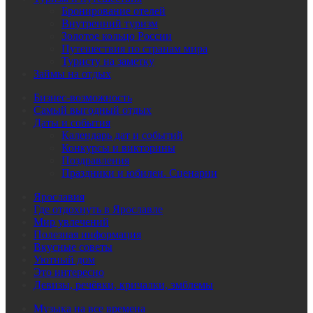
Бронирование отелей
Внутренний туризм
Золотое кольцо России
Путешествия по странам мира
Туристу на заметку
Займы на отдых
Бизнес-возможность
Самый выгодный отдых
Даты и события
Календарь дат и событий
Конкурсы и викторины
Поздравления
Праздники и юбилеи. Сценарии
Ярославия
Где отдохнуть в Ярославле
Мир увлечений
Полезная информация
Вкусные советы
Уютный дом
Это интересно
Девизы, речёвки, кричалки, эмблемы
Музыка на все времена