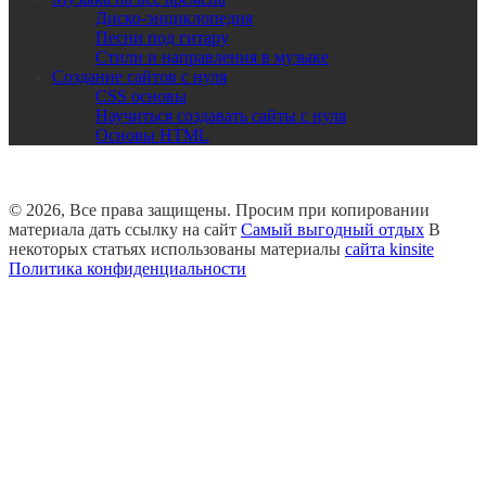
Диско-энциклопедия
Песни под гитару
Стили и направления в музыке
Создание сайтов с нуля
CSS основы
Научиться создавать сайты с нуля
Основы HTML
© 2026, Все права защищены. Просим при копировании
материала дать ссылку на сайт
Самый выгодный отдых
В
некоторых статьях использованы материалы
сайта kinsite
Политика конфиденциальности