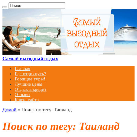
Самый выгодный отдых
Главная
Где отдохнуть?
Горящие туры!
Лучшие цены
Отдых в кредит
Отзывы
Карта сайта
Домой
»
Поиск по тегу: Таиланд
Поиск по тегу:
Таиланд