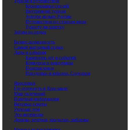
Туризм и путешествия
Бронирование отелей
Внутренний туризм
Золотое кольцо России
Путешествия по странам мира
Туристу на заметку
Займы на отдых
Бизнес-возможность
Самый выгодный отдых
Даты и события
Календарь дат и событий
Конкурсы и викторины
Поздравления
Праздники и юбилеи. Сценарии
Ярославия
Где отдохнуть в Ярославле
Мир увлечений
Полезная информация
Вкусные советы
Уютный дом
Это интересно
Девизы, речёвки, кричалки, эмблемы
Музыка на все времена