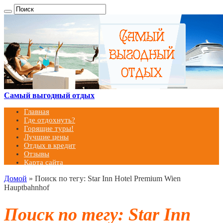
Самый выгодный отдых
Главная
Где отдохнуть?
Горящие туры!
Лучшие цены
Отдых в кредит
Отзывы
Карта сайта
Домой
»
Поиск по тегу: Star Inn Hotel Premium Wien
Hauptbahnhof
Поиск по тегу:
Star Inn