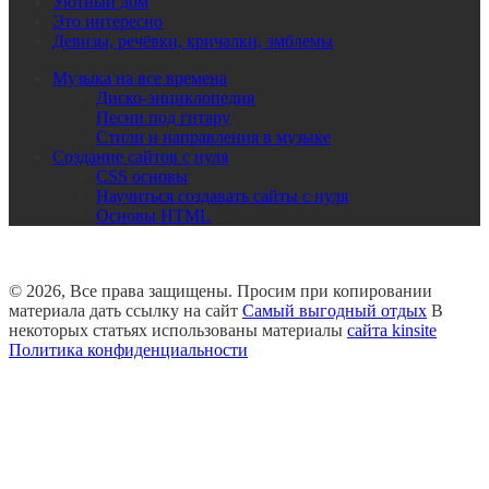
Уютный дом
Это интересно
Девизы, речёвки, кричалки, эмблемы
Музыка на все времена
Диско-энциклопедия
Песни под гитару
Стили и направления в музыке
Создание сайтов с нуля
CSS основы
Научиться создавать сайты с нуля
Основы HTML
© 2026, Все права защищены. Просим при копировании
материала дать ссылку на сайт
Самый выгодный отдых
В
некоторых статьях использованы материалы
сайта kinsite
Политика конфиденциальности