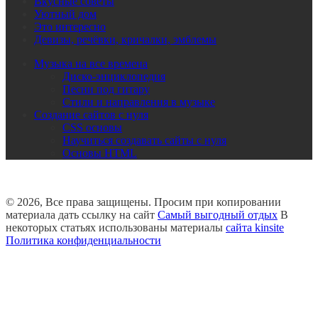
Вкусные советы
Уютный дом
Это интересно
Девизы, речёвки, кричалки, эмблемы
Музыка на все времена
Диско-энциклопедия
Песни под гитару
Стили и направления в музыке
Создание сайтов с нуля
CSS основы
Научиться создавать сайты с нуля
Основы HTML
© 2026, Все права защищены. Просим при копировании
материала дать ссылку на сайт
Самый выгодный отдых
В
некоторых статьях использованы материалы
сайта kinsite
Политика конфиденциальности