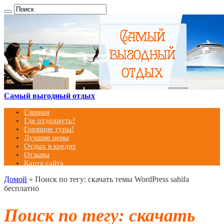
Самый выгодный отдых
Главная
Где отдохнуть?
Горящие туры!
Лучшие цены
Отдых в кредит
Отзывы
Карта сайта
Домой
»
Поиск по тегу: скачать темы WordPress sahifa
бесплатно
Поиск по тегу:
скачать